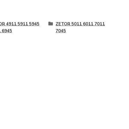
OR 4911 5911 5945
ZETOR 5011 6011 7011
 6945
7045