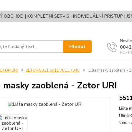
OBCHOD | KOMPLETNÍ SERVIS | INDIVIDUÁLNÍ PŘÍSTUP | J
Nevíte
Hledat
0042
Po - P
ZETOR URI
ZETOR 5011 6011 7011 7045
Lišta masky zaoblená - Z
a masky zaoblená - Zetor URI
551
Lišta m
Hliník
trim. 