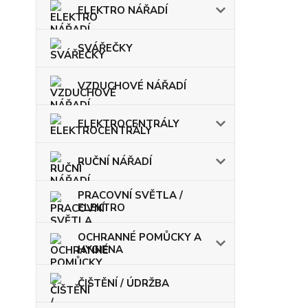
ELEKTRO NÁŘADÍ
SVÁŘEČKY
VZDUCHOVÉ NÁŘADÍ
ELEKTROCENTRÁLY
RUČNÍ NÁŘADÍ
PRACOVNÍ SVĚTLA /
ELEKTRO
OCHRANNÉ POMŮCKY A
HYGIENA
ČIŠTĚNÍ / ÚDRŽBA