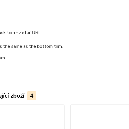
sk trim - Zetor URI
s the same as the bottom trim.
ium
jící zboží
4