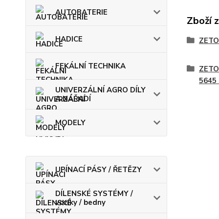
AUTOBATERIE
Zboží 
HADICE
ZETO
FEKÁLNÍ TECHNIKA
ZETO
5645
UNIVERZÁLNÍ AGRO DÍLY
A NÁŘADÍ
MODELY
UPÍNACÍ PÁSY / ŘETĚZY
DÍLENSKÉ SYSTÉMY /
vozíky / bedny