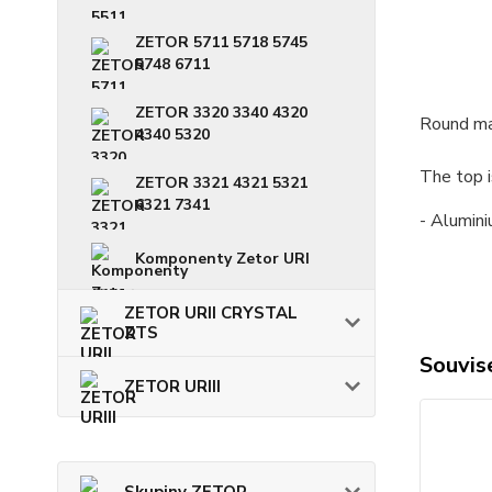
ZETOR 5711 5718 5745
5748 6711
ZETOR 3320 3340 4320
Round ma
4340 5320
The top i
ZETOR 3321 4321 5321
6321 7341
- Alumin
Komponenty Zetor URI
ZETOR URII CRYSTAL
ZTS
Souvise
ZETOR URIII