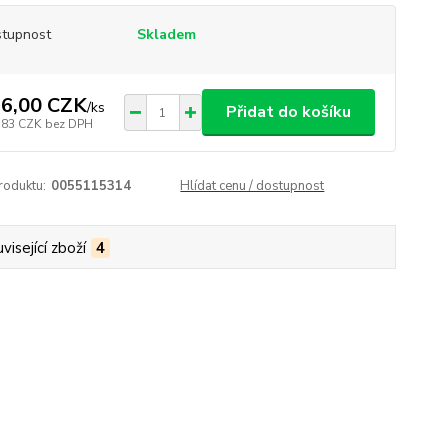
tupnost
Skladem
6,00 CZK
/
ks
Přidat do košíku
,83 CZK
bez DPH
roduktu:
0055115314
Hlídat cenu / dostupnost
visející zboží
4