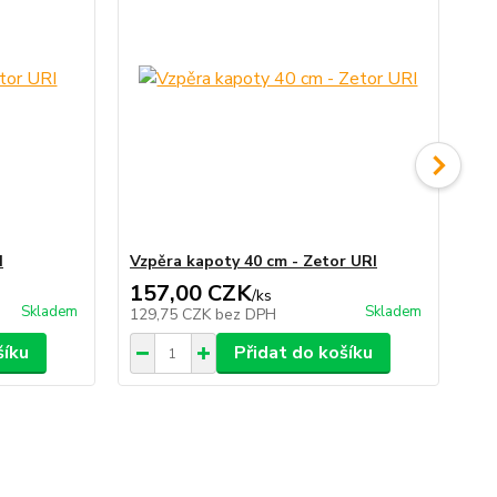
I
Vzpěra kapoty 40 cm - Zetor URI
Vz
157,00 CZK
1
/
ks
Skladem
Skladem
129,75 CZK
bez DPH
12
šíku
Přidat do košíku