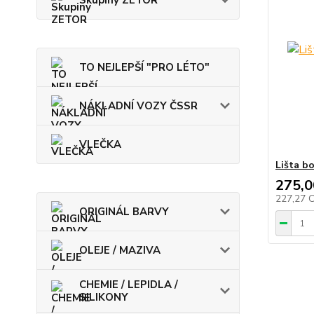
Skupiny ZETOR
TO NEJLEPŠÍ "PRO LÉTO"
NÁKLADNÍ VOZY ČSSR
VLEČKA
Lišta b
275,0
227,27 
ORIGINÁL BARVY
OLEJE / MAZIVA
CHEMIE / LEPIDLA /
SILIKONY