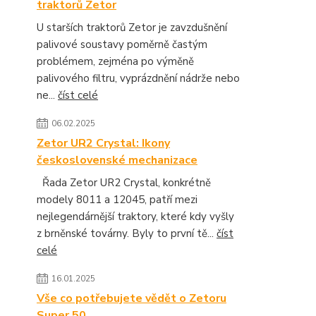
traktorů Zetor
U starších traktorů Zetor je zavzdušnění
palivové soustavy poměrně častým
problémem, zejména po výměně
palivového filtru, vyprázdnění nádrže nebo
ne...
číst celé
06.02.2025
Zetor UR2 Crystal: Ikony
československé mechanizace
Řada Zetor UR2 Crystal, konkrétně
modely 8011 a 12045, patří mezi
nejlegendárnější traktory, které kdy vyšly
z brněnské továrny. Byly to první tě...
číst
celé
16.01.2025
Vše co potřebujete vědět o Zetoru
Super 50