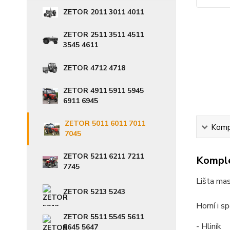
ZETOR 2011 3011 4011
ZETOR 2511 3511 4511
3545 4611
ZETOR 4712 4718
ZETOR 4911 5911 5945
6911 6945
ZETOR 5011 6011 7011
Kompl
7045
ZETOR 5211 6211 7211
Komple
7745
Lišta ma
ZETOR 5213 5243
Horní i sp
ZETOR 5511 5545 5611
- Hliník
5645 5647