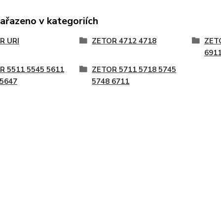
zařazeno v kategoriích
R URI
ZETOR 4712 4718
ZET
6911
R 5511 5545 5611
ZETOR 5711 5718 5745
 5647
5748 6711