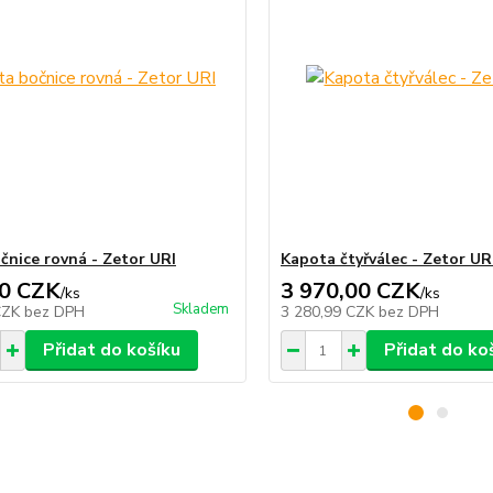
očnice rovná - Zetor URI
Kapota čtyřválec - Zetor UR
0 CZK
3 970,00 CZK
/
ks
/
ks
Skladem
CZK
bez DPH
3 280,99 CZK
bez DPH
Přidat do košíku
Přidat do ko