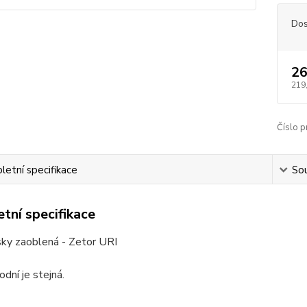
Dos
26
219
Číslo p
etní specifikace
Sou
tní specifikace
sky zaoblená - Zetor URI
odní je stejná.