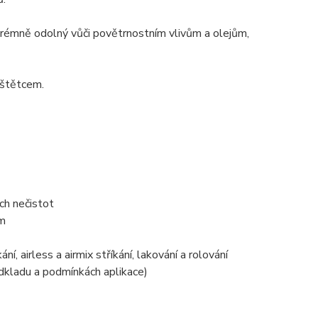
xtrémně odolný vůči povětrnostním vlivům a olejům,
 štětcem.
ích nečistot
em
, airless a airmix stříkání, lakování a rolování
odkladu a podmínkách aplikace)