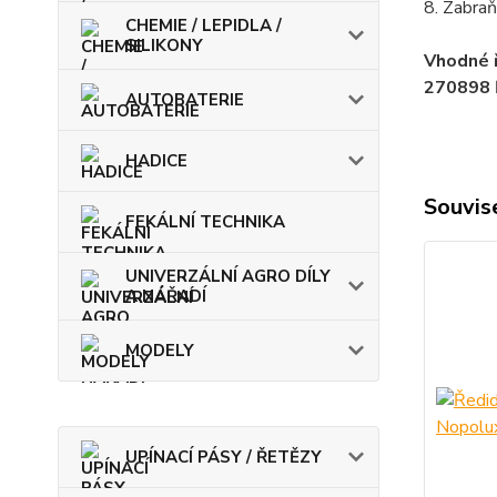
8. Zabra
CHEMIE / LEPIDLA /
SILIKONY
Vhodné ř
270898 Ř
AUTOBATERIE
HADICE
Souvise
FEKÁLNÍ TECHNIKA
UNIVERZÁLNÍ AGRO DÍLY
A NÁŘADÍ
MODELY
UPÍNACÍ PÁSY / ŘETĚZY