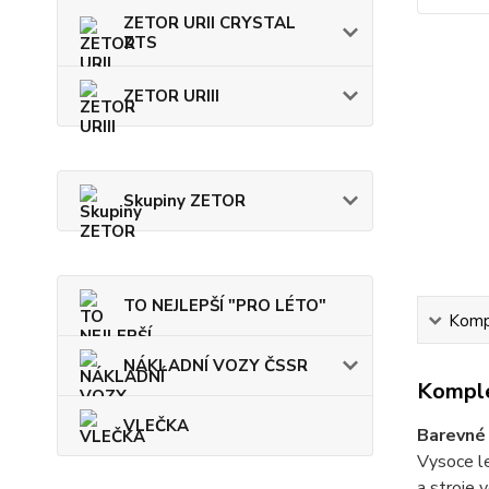
ZETOR URII CRYSTAL
ZTS
ZETOR URIII
Skupiny ZETOR
TO NEJLEPŠÍ "PRO LÉTO"
Kompl
NÁKLADNÍ VOZY ČSSR
Komple
VLEČKA
Barevné 
Vysoce le
a stroje