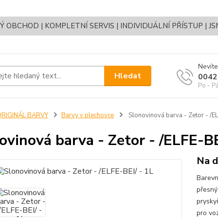
OBCHOD | KOMPLETNÍ SERVIS | INDIVIDUÁLNÍ PŘÍSTUP | J
Nevíte
Hledat
0042
Po - P
ORIGINÁL BARVY
Barvy v plechovce
Slonovinová barva - Zetor - /EL
ovinová barva - Zetor - /ELFE-BE
Na d
Barevn
přesný
pryskyř
pro vo