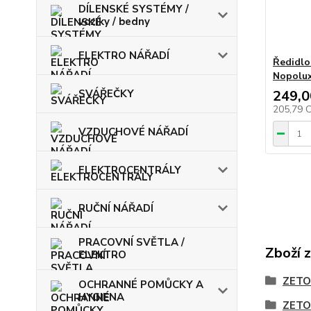
DÍLENSKÉ SYSTÉMY /
vozíky / bedny
ELEKTRO NÁŘADÍ
Ředidlo
Nopolux
SVÁŘEČKY
249,0
205,79 
VZDUCHOVÉ NÁŘADÍ
ELEKTROCENTRÁLY
RUČNÍ NÁŘADÍ
PRACOVNÍ SVĚTLA /
Zboží 
ELEKTRO
ZETO
OCHRANNÉ POMŮCKY A
HYGIENA
ZETO