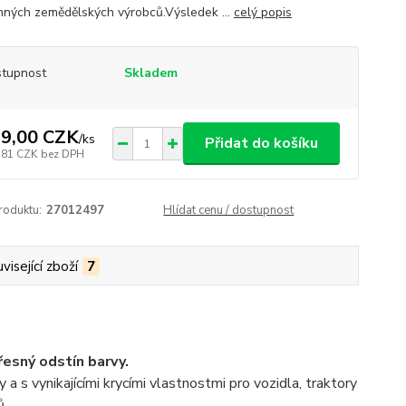
ných zemědělských výrobců.Výsledek ...
celý popis
tupnost
Skladem
9,00 CZK
/
ks
Přidat do košíku
,81 CZK
bez DPH
roduktu:
27012497
Hlídat cenu / dostupnost
visející zboží
7
řesný odstín barvy.
a s vynikajícími krycími vlastnostmi pro vozidla, traktory
ů.