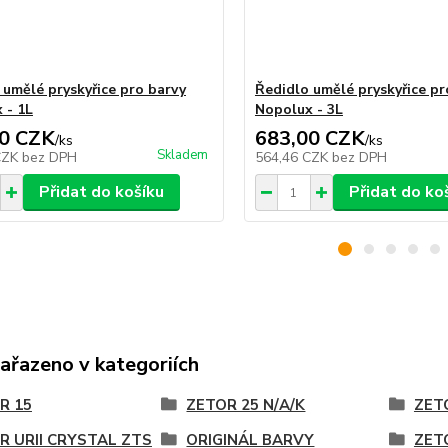
 umělé pryskyřice pro barvy
Ředidlo umělé pryskyřice pr
 - 1L
Nopolux - 3L
0 CZK
683,00 CZK
/
ks
/
ks
Skladem
CZK
bez DPH
564,46 CZK
bez DPH
Přidat do košíku
Přidat do ko
zařazeno v kategoriích
R 15
ZETOR 25 N/A/K
ZETO
R URII CRYSTAL ZTS
ORIGINÁL BARVY
ZET