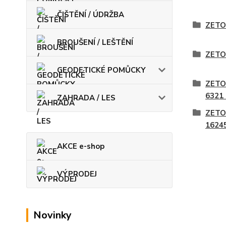
ČIŠTĚNÍ / ÚDRŽBA
ZETO
BROUŠENÍ / LEŠTĚNÍ
ZETO
GEODETICKÉ POMŮCKY
ZETO
6321
ZAHRADA / LES
ZETO
1624
AKCE e-shop
VÝPRODEJ
Novinky