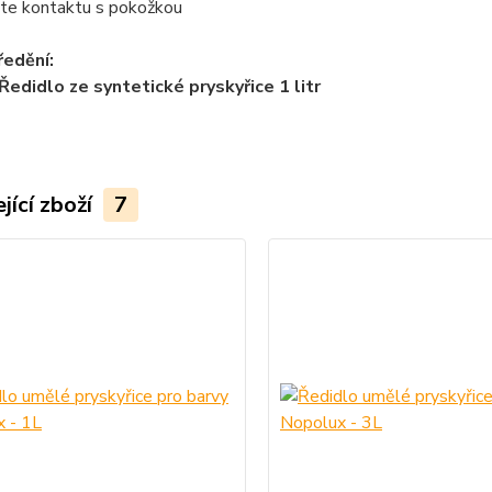
ňte kontaktu s pokožkou
edění:
edidlo ze syntetické pryskyřice 1 litr
jící zboží
7