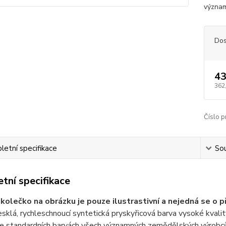
význam
Dos
43
362
Číslo p
etní specifikace
Sou
tní specifikace
kolečko na obrázku je pouze ilustrastivní a nejedná se o p
sklá, rychleschnoucí syntetická pryskyřicová barva vysoké kvality 
 ve standardních barvách všech významných zemědělských výrobc