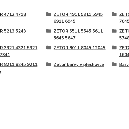
R 4712 4718
ZETOR 4911 5911 5945
ZET
6911 6945
704
R 5213 5243
ZETOR 5511 5545 5611
ZET
5645 5647
5748
R 3321 4321 5321
ZETOR 8011 8045 12045
ZET
 7341
160
R 8211 8245 9211
Zetor barvy v plechovce
Barv
5