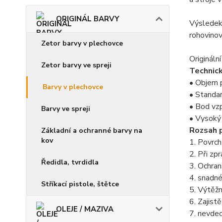
ORIGINÁL BARVY
Výsledek 
rohovinov
Zetor barvy v plechovce
Origináln
Zetor barvy ve spreji
Technick
• Objem p
Barvy v plechovce
• Standar
• Bod vzp
Barvy ve spreji
• Vysoký
Rozsah p
Základní a ochranné barvy na
kov
1. Povrch 
2. Při z
Ředidla, tvrdidla
3. Ochran
4. snadné
Stříkací pistole, štětce
5. Výtěžn
6. Zajist
OLEJE / MAZIVA
7. nevdec