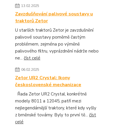
13.02.2025
Zavzdušňování palivové soustavy u
traktorů Zetor
U starších traktorů Zetor je zavzdušnění
palivové soustavy poměrně častým
problémem, zejména po výměně
palivového filtru, vyprázdnění nádrže nebo
ne...
číst celé
06.02.2025
Zetor UR2 Crystal: Ikony
československé mechanizace
Řada Zetor UR2 Crystal, konkrétně
modely 8011 a 12045, patří mezi
nejlegendárnější traktory, které kdy vyšly
z brněnské továrny. Byly to první tě...
číst
celé