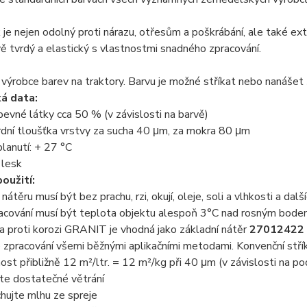
je nejen odolný proti nárazu, otřesům a poškrábání, ale také e
ě tvrdý a elastický s vlastnostmi snadného zpracování.
í výrobce barev na traktory. Barvu je možné stříkat nebo nanášet
á data:
evné látky cca 50 % (v závislosti na barvě)
dní tloušťka vrstvy za sucha 40 μm, za mokra 80 μm
lanutí: + 27 °C
 lesk
oužití:
nátěru musí být bez prachu, rzi, okují, oleje, soli a vlhkosti a dalš
pracování musí být teplota objektu alespoň 3°C nad rosným bod
a proti korozi GRANIT je vhodná jako základní nátěr
27012422
 zpracování všemi běžnými aplikačními metodami. Konvenční stříkání
ost přibližně 12 m²/ltr. = 12 m²/kg při 40 μm (v závislosti na p
ěte dostatečné větrání
hujte mlhu ze spreje