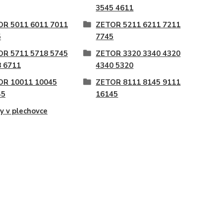
3545 4611
OR 5011 6011 7011
ZETOR 5211 6211 7211
5
7745
OR 5711 5718 5745
ZETOR 3320 3340 4320
 6711
4340 5320
OR 10011 10045
ZETOR 8111 8145 9111
45
16145
y v plechovce