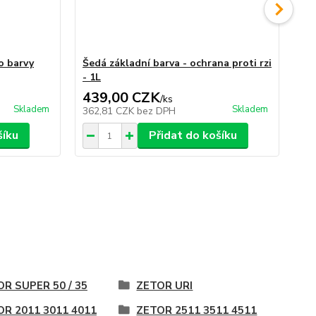
o barvy
Šedá základní barva - ochrana proti rzi
Ka
- 1L
st
439,00 CZK
2
/
ks
Skladem
Skladem
362,81 CZK
bez DPH
24
šíku
Přidat do košíku
R SUPER 50 / 35
ZETOR URI
OR 2011 3011 4011
ZETOR 2511 3511 4511