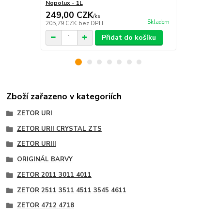
Nopolux - 1L
Nopolux - 3
249,00 CZK
683,00 
/
ks
Skladem
205,79 CZK
bez DPH
564,46 CZK
Přidat do košíku
Zboží zařazeno v kategoriích
ZETOR URI
ZETOR URII CRYSTAL ZTS
ZETOR URIII
ORIGINÁL BARVY
ZETOR 2011 3011 4011
ZETOR 2511 3511 4511 3545 4611
ZETOR 4712 4718