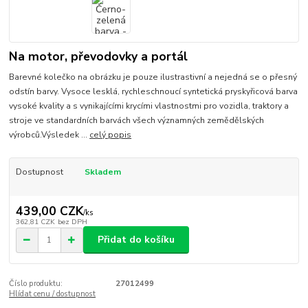
Na motor, převodovky a portál
Barevné kolečko na obrázku je pouze ilustrastivní a nejedná se o přesný
odstín barvy. Vysoce lesklá, rychleschnoucí syntetická pryskyřicová barva
vysoké kvality a s vynikajícími krycími vlastnostmi pro vozidla, traktory a
stroje ve standardních barvách všech významných zemědělských
výrobců.Výsledek ...
celý popis
Dostupnost
Skladem
439,00 CZK
/
ks
362,81 CZK
bez DPH
Přidat do košíku
Číslo produktu:
27012499
Hlídat cenu / dostupnost