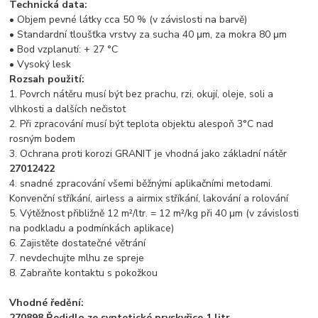
Technická data:
• Objem pevné látky cca 50 % (v závislosti na barvě)
• Standardní tloušťka vrstvy za sucha 40 μm, za mokra 80 μm
• Bod vzplanutí: + 27 °C
• Vysoký lesk
Rozsah použití:
1. Povrch nátěru musí být bez prachu, rzi, okují, oleje, soli a
vlhkosti a dalších nečistot
2. Při zpracování musí být teplota objektu alespoň 3°C nad
rosným bodem
3. Ochrana proti korozi GRANIT je vhodná jako základní nátěr
27012422
4. snadné zpracování všemi běžnými aplikačními metodami.
Konvenční stříkání, airless a airmix stříkání, lakování a rolování
5. Výtěžnost přibližně 12 m²/ltr. = 12 m²/kg při 40 μm (v závislosti
na podkladu a podmínkách aplikace)
6. Zajistěte dostatečné větrání
7. nevdechujte mlhu ze spreje
8. Zabraňte kontaktu s pokožkou
Vhodné ředění:
270898 Ředidlo ze syntetické pryskyřice 1 litr