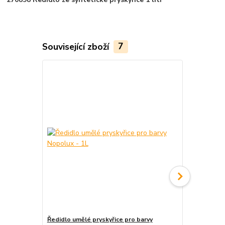
Související zboží
7
Ředidlo umělé pryskyřice pro barvy
Ředidlo uměl