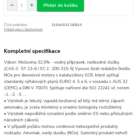
Přidat do košíku
Číslo produktu:
210AUS32 GEB10
Hlídat cenu / dostupnost
Kompletní specifikace
Výkon: Močovina 32,5% - vodný přípravek, neškodné složky.
(CAS-č.: 57-13-6 / EC č.: 200-315-5) Vysoce čisté redukční činidlo
NOx pro dieselové motory s katalyzátory SCR, které splňují
standardy výfukových plynů EURO 4, 5 a 6, v souladu s AUS 32
(CEFIC) a DIN V 70070. Splňuje nařízení dle ISO 22241 vč. norem
-1, -2, -3, …
• Výrobek je tekutý, vypadá bezbarvý až bílý, má mírný zápach
amoniaku, je zcela mísitelný a snadno biologicky rozložitelný.
• Výrobek nepodléhá označení podle směrnic ES nebo příslušných
národních zákonů.
• V případě požáru mohou vzniknout nebezpečné produkty
rozkladu: Amoniak, oxidy dusíku (NOx). Samotný produkt nehoří.