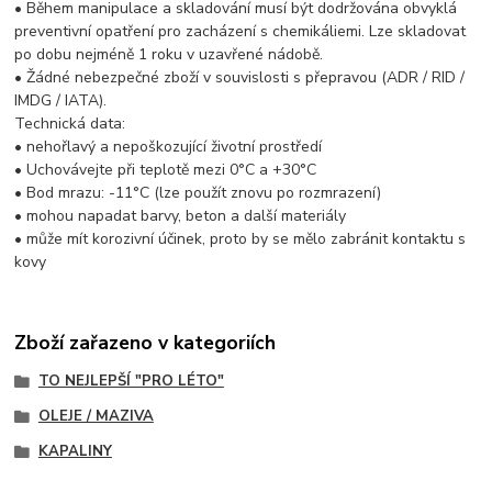
• Během manipulace a skladování musí být dodržována obvyklá
preventivní opatření pro zacházení s chemikáliemi. Lze skladovat
po dobu nejméně 1 roku v uzavřené nádobě.
• Žádné nebezpečné zboží v souvislosti s přepravou (ADR / RID /
IMDG / IATA).
Technická data:
• nehořlavý a nepoškozující životní prostředí
• Uchovávejte při teplotě mezi 0°C a +30°C
• Bod mrazu: -11°C (lze použít znovu po rozmrazení)
• mohou napadat barvy, beton a další materiály
• může mít korozivní účinek, proto by se mělo zabránit kontaktu s
kovy
Zboží zařazeno v kategoriích
TO NEJLEPŠÍ "PRO LÉTO"
OLEJE / MAZIVA
KAPALINY