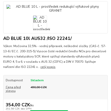
AD BLUE 10l AUS32 /ISO 22241/
Výkon: Močovina 32,5% - vodný přípravek, neškodné složky. (CAS-č.: 57-
13-6 / EC č.: 200-315-5) Vysoce čisté redukční činidlo NOx pro dieselové
motory s katalyzátory SCR, které splňují standardy výfukových plynů
EURO 4, 5 a 6, v souladu s AUS 32 (CEFIC) a DIN V 70070. Splňuje
nařízení dle ISO 22241 v...
celý popis
Dostupnost
Skladem
Cena před
490,00 CZK
slevou
354,00 CZK
/
ks
292,56 CZK
bez DPH