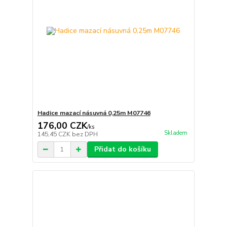
Hadice mazací násuvná 0,25m M07746
176,00 CZK
/
ks
Skladem
145,45 CZK
bez DPH
Přidat do košíku