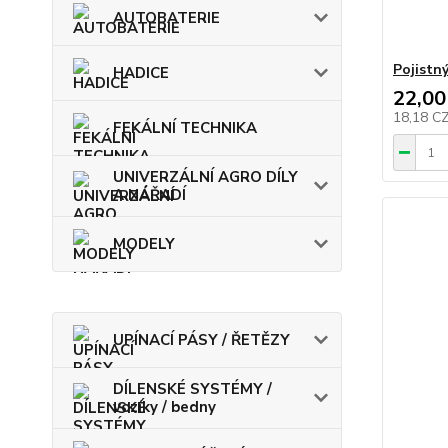
AUTOBATERIE
Pojistný
HADICE
22,00
18,18 C
FEKÁLNÍ TECHNIKA
UNIVERZÁLNÍ AGRO DÍLY
A NÁŘADÍ
MODELY
UPÍNACÍ PÁSY / ŘETĚZY
DÍLENSKÉ SYSTÉMY /
vozíky / bedny