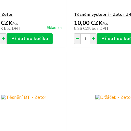
- Zetor
Těsnění výstupní - Zetor URI
 CZK
10,00 CZK
/
ks
/
ks
Skladem
ZK
bez DPH
8,26 CZK
bez DPH
Přidat do košíku
Přidat do ko