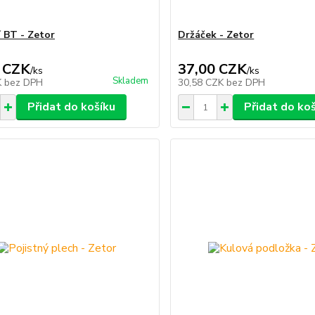
 BT - Zetor
Držáček - Zetor
 CZK
37,00 CZK
/
ks
/
ks
Skladem
K
bez DPH
30,58 CZK
bez DPH
Přidat do košíku
Přidat do ko