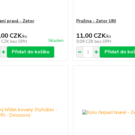
ení pravá - Zetor
Pružina - Zetor URI
,00 CZK
11,00 CZK
/
ks
/
ks
Skladem
8 CZK
bez DPH
9,09 CZK
bez DPH
Přidat do košíku
Přidat do ko