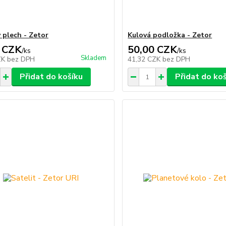
 plech - Zetor
Kulová podložka - Zetor
 CZK
50,00 CZK
/
ks
/
ks
Skladem
ZK
bez DPH
41,32 CZK
bez DPH
Přidat do košíku
Přidat do ko