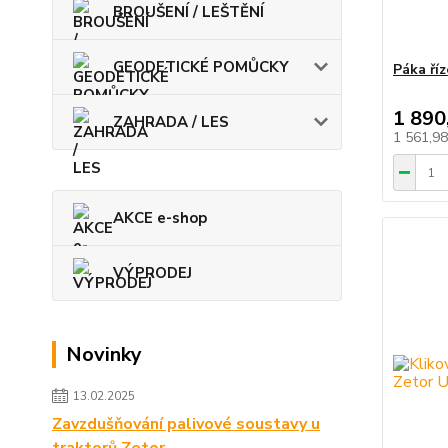
BROUŠENÍ / LEŠTĚNÍ
GEODETICKÉ POMŮCKY
Páka říz
1 890
ZAHRADA / LES
1 561,9
AKCE e-shop
VÝPRODEJ
Novinky
13.02.2025
Zavzdušňování palivové soustavy u