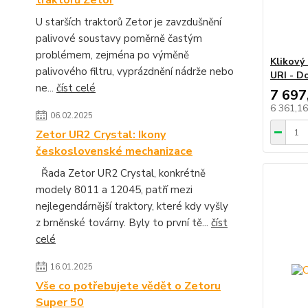
traktorů Zetor
U starších traktorů Zetor je zavzdušnění
palivové soustavy poměrně častým
problémem, zejména po výměně
Klikový 
palivového filtru, vyprázdnění nádrže nebo
URI - D
ne...
číst celé
7 697
6 361,1
06.02.2025
Zetor UR2 Crystal: Ikony
československé mechanizace
Řada Zetor UR2 Crystal, konkrétně
modely 8011 a 12045, patří mezi
nejlegendárnější traktory, které kdy vyšly
z brněnské továrny. Byly to první tě...
číst
celé
16.01.2025
Vše co potřebujete vědět o Zetoru
Super 50