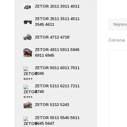
ZETOR 2011 3011 4011
ZETOR 2511 3511 4511
Nejnově
3545 4611
ZETOR 4712 4718
Zobrazuji
ZETOR 4911 5911 5945
6911 6945
ZETOR 5011 6011 7011
7045
ZETOR 5211 6211 7211
7745
ZETOR 5213 5243
ZETOR 5511 5545 5611
5645 5647