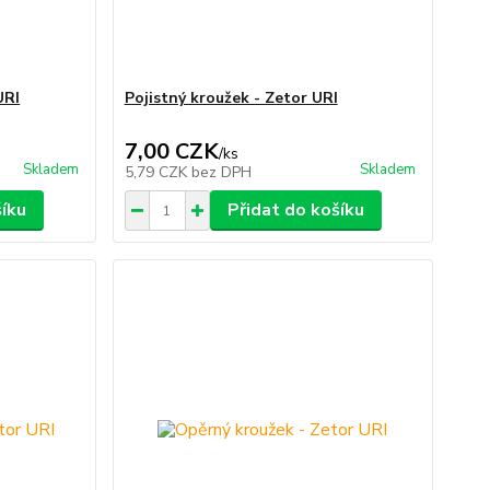
URI
Pojistný kroužek - Zetor URI
7,00 CZK
/
ks
Skladem
Skladem
5,79 CZK
bez DPH
šíku
Přidat do košíku