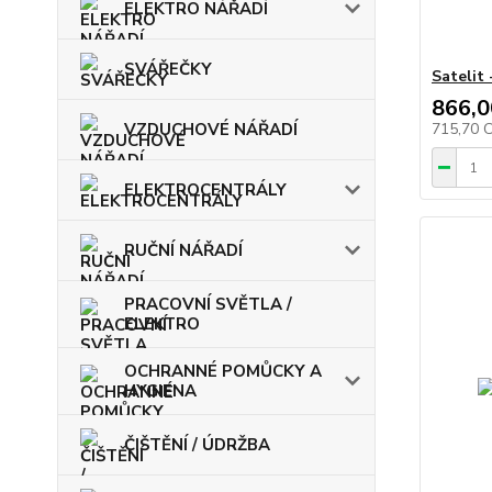
ELEKTRO NÁŘADÍ
SVÁŘEČKY
Satelit 
866,0
715,70 
VZDUCHOVÉ NÁŘADÍ
ELEKTROCENTRÁLY
RUČNÍ NÁŘADÍ
PRACOVNÍ SVĚTLA /
ELEKTRO
OCHRANNÉ POMŮCKY A
HYGIENA
ČIŠTĚNÍ / ÚDRŽBA