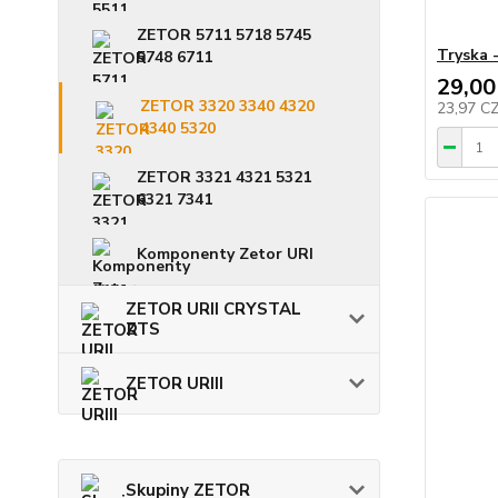
ZETOR 5711 5718 5745
Tryska 
5748 6711
29,00
ZETOR 3320 3340 4320
23,97 C
4340 5320
ZETOR 3321 4321 5321
6321 7341
Komponenty Zetor URI
ZETOR URII CRYSTAL
ZTS
ZETOR URIII
Skupiny ZETOR