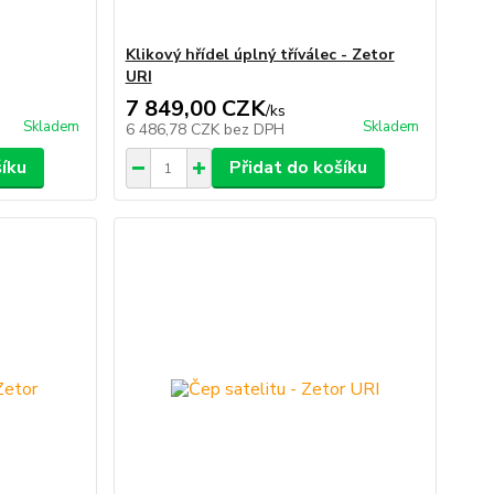
Klikový hřídel úplný tříválec - Zetor
URI
7 849,00 CZK
/
ks
Skladem
Skladem
6 486,78 CZK
bez DPH
šíku
Přidat do košíku