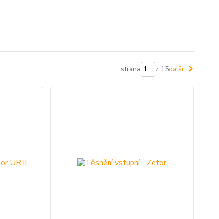
strana
z 15
další