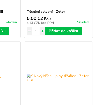
II
Těsnění vstupní - Zetor
5,00 CZK
/
ks
Skladem
Skladem
4,13 CZK
bez DPH
šíku
Přidat do košíku