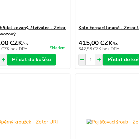
hřídel kovaný, čtyřválec - Zetor
Kolo čerpací hnané - Zetor 
ovozový
,00 CZK
415,00 CZK
/
ks
/
ks
Skladem
6 CZK
bez DPH
342,98 CZK
bez DPH
Přidat do košíku
Přidat do ko