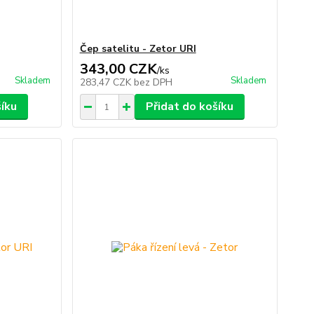
Čep satelitu - Zetor URI
343,00 CZK
/
ks
Skladem
Skladem
283,47 CZK
bez DPH
šíku
Přidat do košíku