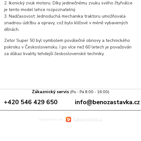
2. Ikonický zvuk motoru: Díky jedinečnému zvuku svého čtyřválce
je tento model lehce rozpoznatelný.
3. Nadčasovost: Jednoduchá mechanika traktoru umožňovala
snadnou údržbu a opravy, což bylo klíčové v méně vybavených
dílnách.
Zetor Super 50 byl symbolem poválečné obnovy a technického
pokroku v Československu. I po více než 60 letech je považován
za důkaz kvality tehdejší československé techniky.
Zákaznický servis
(Po - Pá 8:00 - 16:00)
+420 546 429 650
info@benozastavka.cz
Vytvořeno na
Eshop-rychle.cz