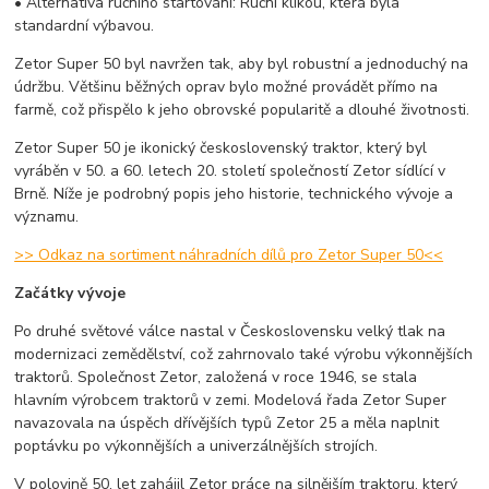
• Alternativa ručního startování: Ruční klikou, která byla
standardní výbavou.
Zetor Super 50 byl navržen tak, aby byl robustní a jednoduchý na
údržbu. Většinu běžných oprav bylo možné provádět přímo na
farmě, což přispělo k jeho obrovské popularitě a dlouhé životnosti.
Zetor Super 50 je ikonický československý traktor, který byl
vyráběn v 50. a 60. letech 20. století společností Zetor sídlící v
Brně. Níže je podrobný popis jeho historie, technického vývoje a
významu.
>> Odkaz na sortiment náhradních dílů pro Zetor Super 50<<
Začátky vývoje
Po druhé světové válce nastal v Československu velký tlak na
modernizaci zemědělství, což zahrnovalo také výrobu výkonnějších
traktorů. Společnost Zetor, založená v roce 1946, se stala
hlavním výrobcem traktorů v zemi. Modelová řada Zetor Super
navazovala na úspěch dřívějších typů Zetor 25 a měla naplnit
poptávku po výkonnějších a univerzálnějších strojích.
V polovině 50. let zahájil Zetor práce na silnějším traktoru, který