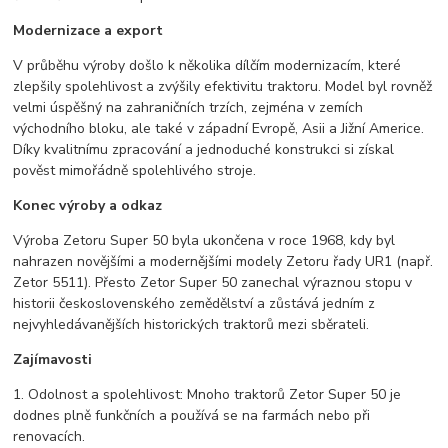
Modernizace a export
V průběhu výroby došlo k několika dílčím modernizacím, které
zlepšily spolehlivost a zvýšily efektivitu traktoru. Model byl rovněž
velmi úspěšný na zahraničních trzích, zejména v zemích
východního bloku, ale také v západní Evropě, Asii a Jižní Americe.
Díky kvalitnímu zpracování a jednoduché konstrukci si získal
pověst mimořádně spolehlivého stroje.
Konec výroby a odkaz
Výroba Zetoru Super 50 byla ukončena v roce 1968, kdy byl
nahrazen novějšími a modernějšími modely Zetoru řady UR1 (např.
Zetor 5511). Přesto Zetor Super 50 zanechal výraznou stopu v
historii československého zemědělství a zůstává jedním z
nejvyhledávanějších historických traktorů mezi sběrateli.
Zajímavosti
1. Odolnost a spolehlivost: Mnoho traktorů Zetor Super 50 je
dodnes plně funkčních a používá se na farmách nebo při
renovacích.