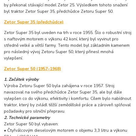
by překonal stávající model Zetor 25. Výsledkem tohoto snažení
byl traktor Zetor Super 35, předchůdce Zetoru Super 50.
Zetor Super 35 (předchůdce)
Zetor Super 35 byl uveden na trh v roce 1955. Šlo o robustní stroj
s naftovým motorem o výkonu 42 koní, který byl vyvinut pro
středně velké a větší farmy. Tento model byl základním kamenem
pro následný vývoj Zetoru Super 50, který přinesl mnohá
vylepšení.
Zetor Super 50 (1957–1968)
1. Začátek výroby
Výroba Zetoru Super 50 byla zahájena v roce 1957. Stroj
navazoval na svého předchůdce Zetor Super 35, ale byl dále
vylepšen co do výkonu, efektivity i komfortu. Cílem bylo nabídnout
traktor, který by zvládl těžší zemědělské práce a zároveň splňoval
požadavky pro silniční přepravu.
2. Technické parametry
Zetor Super 50 byl vybaven:
• Čtyřválcovým dieselovým motorem o objemu 3,3 litru a výkonu