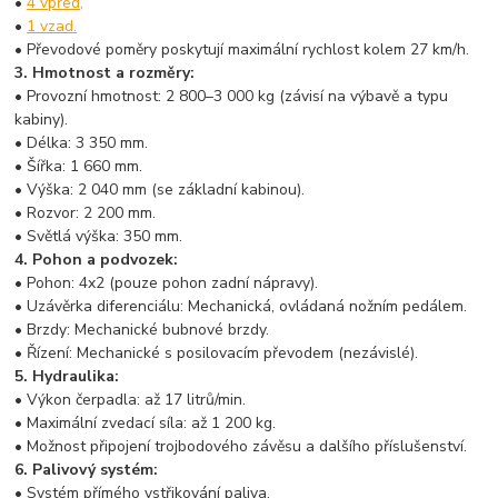
•
4 vpřed,
•
1 vzad.
• Převodové poměry poskytují maximální rychlost kolem 27 km/h.
3. Hmotnost a rozměry:
• Provozní hmotnost: 2 800–3 000 kg (závisí na výbavě a typu
kabiny).
• Délka: 3 350 mm.
• Šířka: 1 660 mm.
• Výška: 2 040 mm (se základní kabinou).
• Rozvor: 2 200 mm.
• Světlá výška: 350 mm.
4. Pohon a podvozek:
• Pohon: 4x2 (pouze pohon zadní nápravy).
• Uzávěrka diferenciálu: Mechanická, ovládaná nožním pedálem.
• Brzdy: Mechanické bubnové brzdy.
• Řízení: Mechanické s posilovacím převodem (nezávislé).
5. Hydraulika:
• Výkon čerpadla: až 17 litrů/min.
• Maximální zvedací síla: až 1 200 kg.
• Možnost připojení trojbodového závěsu a dalšího příslušenství.
6. Palivový systém:
• Systém přímého vstřikování paliva.