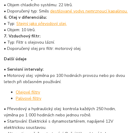
• Objem chladicího systému: 22 litrů.
• Doporučený typ: Směs
destilované vody
s nemrznoucí kapalinou.
6. Olej v diferenciálu:
• Typ:
Stejný jako převodový olej.
• Objem: 10 litrů.
7. Vzduchový filtr:
• Typ: Filtr s olejovou lázní.
• Doporučený olej pro filtr: motorový olej.
Další údaje
• Servisní intervaly:
• Motorový olej: výměna po 100 hodinách provozu nebo po dvou
letech při občasném používání.
Olejové filtry
Palivové filtry
• Převodový a hydraulický olej: kontrola každých 250 hodin,
výměna po 1 000 hodinách nebo jednou ročně.
• Startování: Elektrické s dynamostartérem, napájené 12V
elektrickou soustavou.