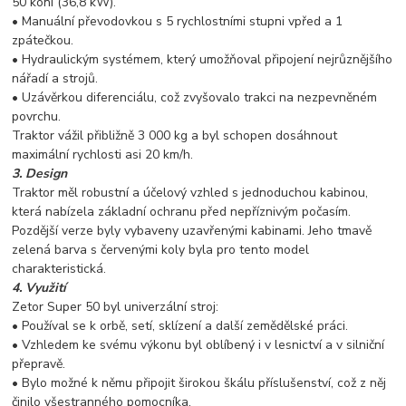
50 koní (36,8 kW).
• Manuální převodovkou s 5 rychlostními stupni vpřed a 1
zpátečkou.
• Hydraulickým systémem, který umožňoval připojení nejrůznějšího
nářadí a strojů.
• Uzávěrkou diferenciálu, což zvyšovalo trakci na nezpevněném
povrchu.
Traktor vážil přibližně 3 000 kg a byl schopen dosáhnout
maximální rychlosti asi 20 km/h.
3. Design
Traktor měl robustní a účelový vzhled s jednoduchou kabinou,
která nabízela základní ochranu před nepříznivým počasím.
Pozdější verze byly vybaveny uzavřenými kabinami. Jeho tmavě
zelená barva s červenými koly byla pro tento model
charakteristická.
4. Využití
Zetor Super 50 byl univerzální stroj:
• Používal se k orbě, setí, sklízení a další zemědělské práci.
• Vzhledem ke svému výkonu byl oblíbený i v lesnictví a v silniční
přepravě.
• Bylo možné k němu připojit širokou škálu příslušenství, což z něj
činilo všestranného pomocníka.