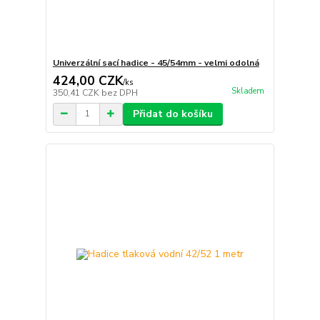
Univerzální sací hadice - 45/54mm - velmi odolná
424,00 CZK
/
ks
Skladem
350,41 CZK
bez DPH
Přidat do košíku