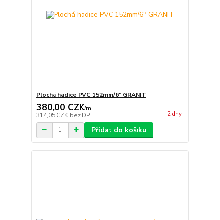
Plochá hadice PVC 152mm/6" GRANIT
380,00 CZK
/
m
2 dny
314,05 CZK
bez DPH
Přidat do košíku