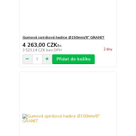
Gumová spirálová hadice Ø150mm/6" GRANIT
4 263,00 CZK
/
ks
2 dny
3 523,14 CZK
bez DPH
Přidat do košíku