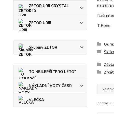
na zahran
ZETOR URII CRYSTAL
ZTS
Naši inte
ZETOR URIII
T.Beňo
Odraz
Skupiny ZETOR
Skliz
Závla
TO NEJLEPŠÍ "PRO LÉTO"
Zrcá
NÁKLADNÍ VOZY ČSSR
Nejnově
VLEČKA
Zobrazuji 