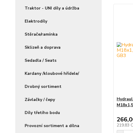
Traktor - UNI díly a údržba
Elektrodíly
Stěrače/ramínka
Sklizeň a doprava
Sedadla / Seats
Kardany /kloubové hřídele/
Drobný sortiment
Hydraul
Závlačky / čepy
M18x1,
Díly třetího bodu
266,0
219,83 
Provozní sortiment a dílna