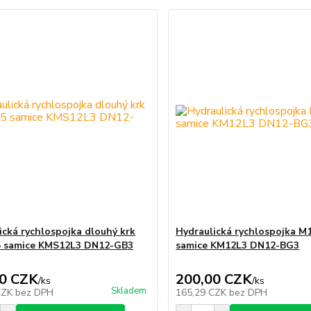
ická rychlospojka dlouhý krk
Hydraulická rychlospojka M
5 samice KMS12L3 DN12-GB3
samice KM12L3 DN12-BG3
0 CZK
200,00 CZK
/
ks
/
ks
Skladem
CZK
bez DPH
165,29 CZK
bez DPH