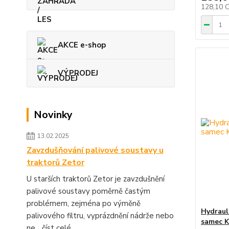
128,10 
AKCE e-shop
VÝPRODEJ
Novinky
13.02.2025
Zavzdušňování palivové soustavy u
traktorů Zetor
U starších traktorů Zetor je zavzdušnění
palivové soustavy poměrně častým
problémem, zejména po výměně
Hydraul
palivového filtru, vyprázdnění nádrže nebo
samec 
ne...
číst celé