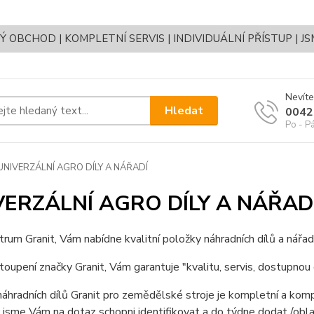
OBCHOD | KOMPLETNÍ SERVIS | INDIVIDUÁLNÍ PŘÍSTUP | J
Nevíte
Hledat
0042
Po - P
UNIVERZÁLNÍ AGRO DÍLY A NÁŘADÍ
VERZÁLNÍ AGRO DÍLY A NÁŘAD
rum Granit, Vám nabídne kvalitní položky náhradních dílů a nářad
oupení značky Granit, Vám garantuje "kvalitu, servis, dostupnou 
áhradních dílů Granit pro zemědělské stroje je kompletní a kompa
jsme Vám na dotaz schopni identifikovat a do týdne dodat /oblas