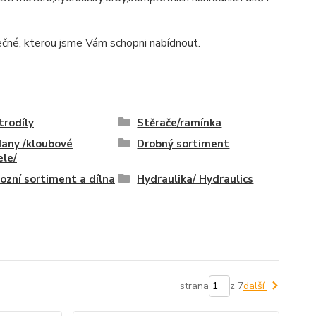
ečné, kterou jsme Vám schopni nabídnout.
trodíly
Stěrače/ramínka
any /kloubové
Drobný sortiment
ele/
ozní sortiment a dílna
Hydraulika/ Hydraulics
strana
z 7
další