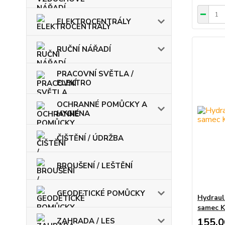
ELEKTROCENTRÁLY
RUČNÍ NÁŘADÍ
PRACOVNÍ SVĚTLA /
ELEKTRO
OCHRANNÉ POMŮCKY A
HYGIENA
ČIŠTĚNÍ / ÚDRŽBA
BROUŠENÍ / LEŠTĚNÍ
GEODETICKÉ POMŮCKY
Hydraul
samec 
155,0
ZAHRADA / LES