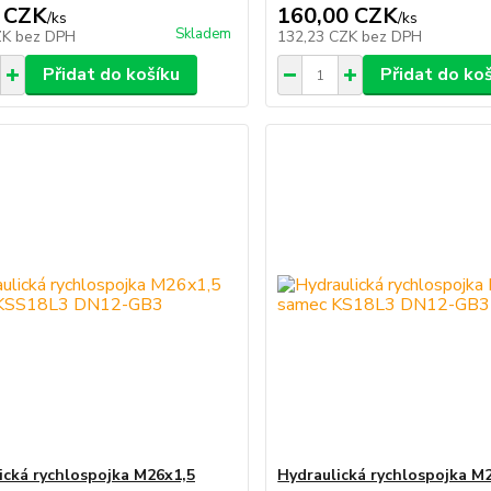
 CZK
160,00 CZK
/
ks
/
ks
Skladem
ZK
bez DPH
132,23 CZK
bez DPH
Přidat do košíku
Přidat do ko
ická rychlospojka M26x1,5
Hydraulická rychlospojka M