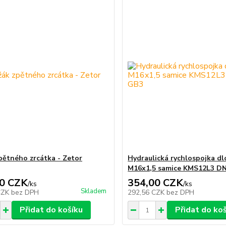
pětného zrcátka - Zetor
Hydraulická rychlospojka dl
M16x1,5 samice KMS12L3 D
0 CZK
354,00 CZK
/
ks
/
ks
Skladem
CZK
bez DPH
292,56 CZK
bez DPH
Přidat do košíku
Přidat do ko