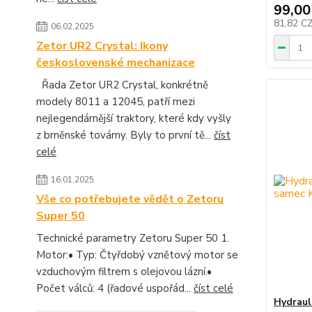
99,00
81,82 C
06.02.2025
Zetor UR2 Crystal: Ikony
československé mechanizace
Řada Zetor UR2 Crystal, konkrétně
modely 8011 a 12045, patří mezi
nejlegendárnější traktory, které kdy vyšly
z brněnské továrny. Byly to první tě...
číst
celé
16.01.2025
Vše co potřebujete vědět o Zetoru
Super 50
Technické parametry Zetoru Super 50 1.
Motor:• Typ: Čtyřdobý vznětový motor se
vzduchovým filtrem s olejovou lázní.•
Počet válců: 4 (řadové uspořád...
číst celé
Hydraul