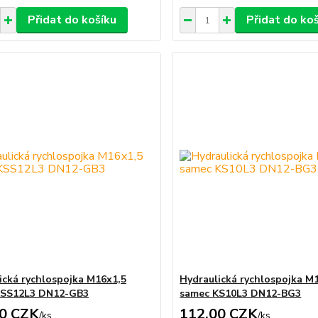
Přidat do košíku
Přidat do ko
ická rychlospojka M16x1,5
Hydraulická rychlospojka M
KSS12L3 DN12-GB3
samec KS10L3 DN12-BG3
0 CZK
112,00 CZK
/
ks
/
ks