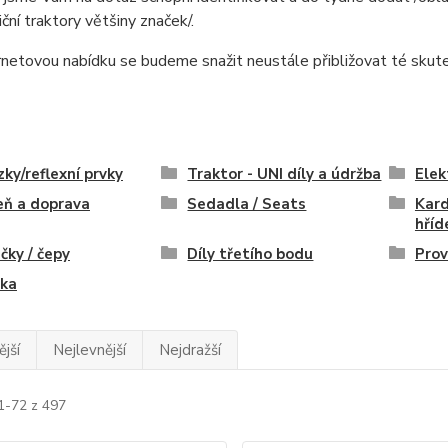
iční traktory většiny značek/.
rnetovou nabídku se budeme snažit neustále přibližovat té skut
ky/reflexní prvky
Traktor - UNI díly a údržba
Elek
eň a doprava
Sedadla / Seats
Kard
hříd
čky / čepy
Díly třetího bodu
Prov
tka
jší
Nejlevnější
Nejdražší
1-72 z 497