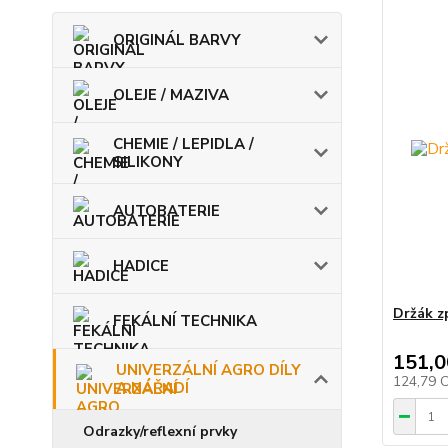
ORIGINÁL BARVY
OLEJE / MAZIVA
CHEMIE / LEPIDLA /
SILIKONY
AUTOBATERIE
HADICE
Držák z
FEKÁLNÍ TECHNIKA
151,0
UNIVERZÁLNÍ AGRO DÍLY
124,79 
A NÁŘADÍ
Odrazky/reflexní prvky