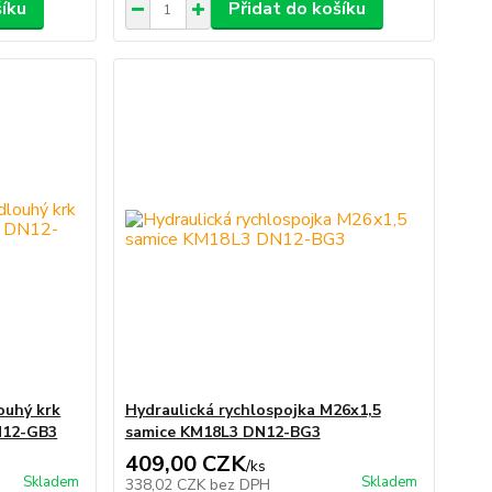
šíku
Přidat do košíku
ouhý krk
Hydraulická rychlospojka M26x1,5
N12-GB3
samice KM18L3 DN12-BG3
409,00 CZK
/
ks
Skladem
Skladem
338,02 CZK
bez DPH