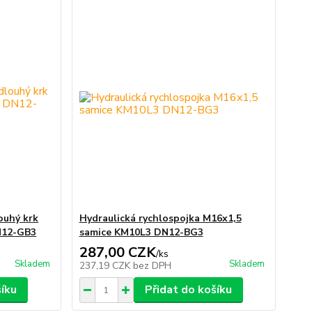
ouhý krk
Hydraulická rychlospojka M16x1,5
N12-GB3
samice KM10L3 DN12-BG3
287,00 CZK
/
ks
Skladem
Skladem
237,19 CZK
bez DPH
šíku
Přidat do košíku