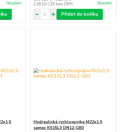
Skladem
Skladem
128,10 CZK
bez DPH
šíku
Přidat do košíku
22x1,5
Hydraulická rychlospojka M22x1,5
samec KS15L3 DN12-GB3