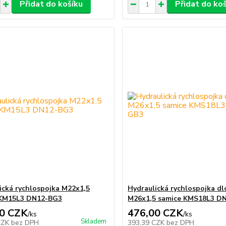
Přidat do košíku
Přidat do ko
ická rychlospojka M22x1,5
Hydraulická rychlospojka dl
 KM15L3 DN12-BG3
M26x1,5 samice KMS18L3 D
0 CZK
476,00 CZK
/
ks
/
ks
Skladem
CZK
bez DPH
393,39 CZK
bez DPH