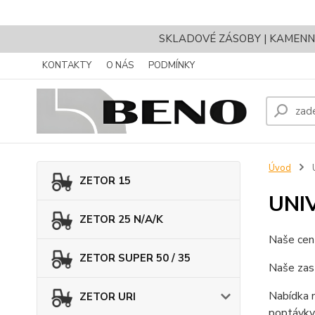
SKLADOVÉ ZÁSOBY | KAMENNÝ 
KONTAKTY
O NÁS
PODMÍNKY
Úvod
ZETOR 15
UNI
ZETOR 25 N/A/K
Naše cent
ZETOR SUPER 50 / 35
Naše zast
Nabídka n
ZETOR URI
poptávky 