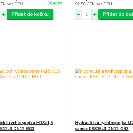
Skladem
CZK
bez DPH
92,56 CZK
bez DPH
Přidat do košíku
Přidat do ko
ická rychlospojka M18x1,5
Hydraulická rychlospojka M
KS12L3 DN12-BG3
samec KSS15L3 DN12-GB3