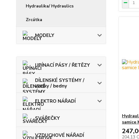
Hydraulika/ Hydraulics
Zrcátka
MODELY
UPÍNACÍ PÁSY / ŘETĚZY
DÍLENSKÉ SYSTÉMY /
vozíky / bedny
ELEKTRO NÁŘADÍ
Hydraul
SVÁŘEČKY
samice
247,0
VZDUCHOVÉ NÁŘADÍ
204,13 