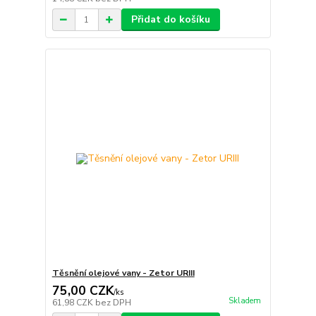
Přidat do košíku
Těsnění olejové vany - Zetor URIII
75,00 CZK
/
ks
Skladem
61,98 CZK
bez DPH