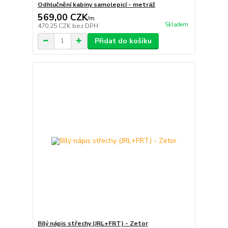
Odhlučnění kabiny samolepicí - metráž
569,00 CZK
/
m
Skladem
470,25 CZK
bez DPH
Přidat do košíku
Bílý nápis střechy (JRL+FRT) - Zetor