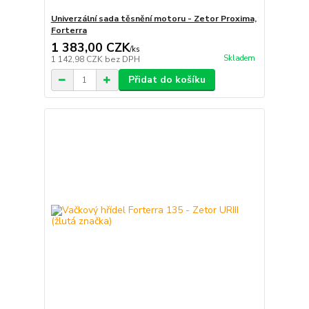
Univerzální sada těsnění motoru - Zetor Proxima,
Forterra
1 383,00 CZK
/
ks
Skladem
1 142,98 CZK
bez DPH
Přidat do košíku