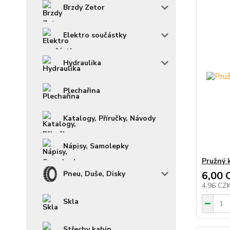
Brzdy Zetor
Elektro součástky
Hydraulika
Plechařina
Katalogy, Příručky, Návody
Nápisy, Samolepky
Pružný 
Pneu, Duše, Disky
6,00 
4,96 CZ
Skla
Střechy kabin