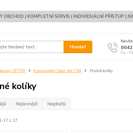
OBCHOD | KOMPLETNÍ SERVIS | INDIVIDUÁLNÍ PŘÍSTUP | J
Nevíte
Hledat
0042
Po - P
Skupiny ZETOR
Komponenty Zetor dle CSN
Pružné kolíky
né kolíky
jší
Nejlevnější
Nejdražší
1-17 z 17