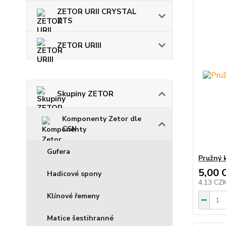
ZETOR URII CRYSTAL
ZTS
ZETOR URIII
Skupiny ZETOR
Komponenty Zetor dle
CSN
Gufera
Pružný 
5,00 
Hadicové spony
4,13 CZ
Klínové řemeny
Matice šestihranné