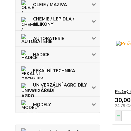
OLEJE / MAZIVA
CHEMIE / LEPIDLA /
SILIKONY
AUTOBATERIE
HADICE
FEKÁLNÍ TECHNIKA
UNIVERZÁLNÍ AGRO DÍLY
A NÁŘADÍ
Pružný 
30,00
MODELY
24,79 C