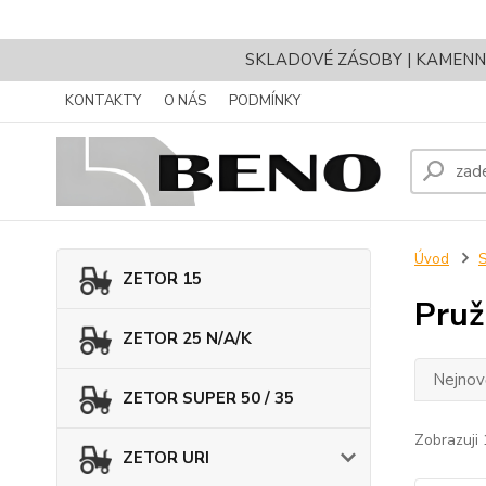
SKLADOVÉ ZÁSOBY | KAMENNÝ 
KONTAKTY
O NÁS
PODMÍNKY
Úvod
ZETOR 15
Pruž
ZETOR 25 N/A/K
Nejnově
ZETOR SUPER 50 / 35
Zobrazuji 
ZETOR URI