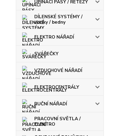
UPÍNACÍ PÁSY / ŘETĚZY
DÍLENSKÉ SYSTÉMY /
vozíky / bedny
ELEKTRO NÁŘADÍ
SVÁŘEČKY
VZDUCHOVÉ NÁŘADÍ
ELEKTROCENTRÁLY
RUČNÍ NÁŘADÍ
PRACOVNÍ SVĚTLA /
ELEKTRO