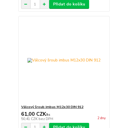
Přidat do košíku
Válcový šroub imbus M12x30 DIN 912
61,00 CZK
/
ks
2 dny
50,41 CZK
bez DPH
Přidat do košíku