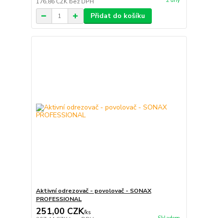
2 dny
176,86 CZK
bez DPH
Přidat do košíku
Aktivní odrezovač - povolovač - SONAX
PROFESSIONAL
251,00 CZK
/
ks