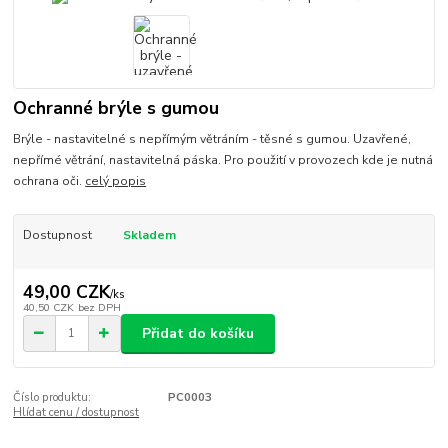
Ochranné brýle s gumou
Brýle - nastavitelné s nepřímým větráním - těsné s gumou. Uzavřené,
nepřímé větrání, nastavitelná páska. Pro použití v provozech kde je nutná
ochrana oči.
celý popis
Dostupnost
Skladem
49,00 CZK
/
ks
40,50 CZK
bez DPH
Přidat do košíku
Číslo produktu:
PC0003
Hlídat cenu / dostupnost