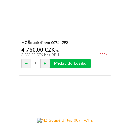
MZ Šoupě 4" typ 0074 -7F2
4 760,00 CZK
/
ks
2 dny
3 933,88 CZK
bez DPH
Přidat do košíku