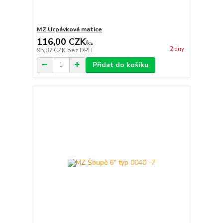
MZ Ucpávková matice
116,00 CZK
/
ks
2 dny
95,87 CZK
bez DPH
Přidat do košíku