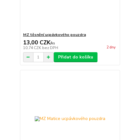
MZ těsnění ucpávkového pouzdra
13,00 CZK
/
ks
2 dny
10,74 CZK
bez DPH
Přidat do košíku