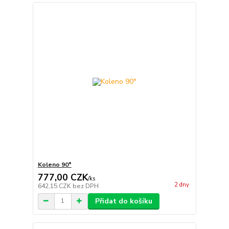
Koleno 90°
777,00 CZK
/
ks
2 dny
642,15 CZK
bez DPH
Přidat do košíku