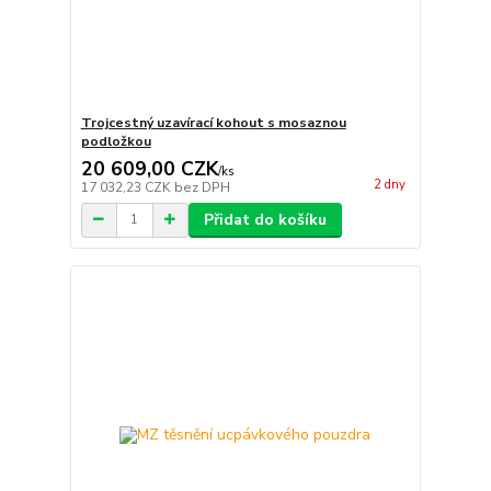
Trojcestný uzavírací kohout s mosaznou
podložkou
20 609,00 CZK
/
ks
2 dny
17 032,23 CZK
bez DPH
Přidat do košíku