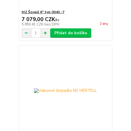
MZ Šoupě 6" typ 0040 -7
7 079,00 CZK
/
ks
2 dny
5 850,41 CZK
bez DPH
Přidat do košíku