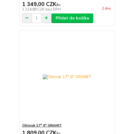
1 349,00 CZK
/
ks
2 dny
1 114,88 CZK
bez DPH
Přidat do košíku
Oblouk 17° 6" GRANIT
1 809,00 CZK
/
ks