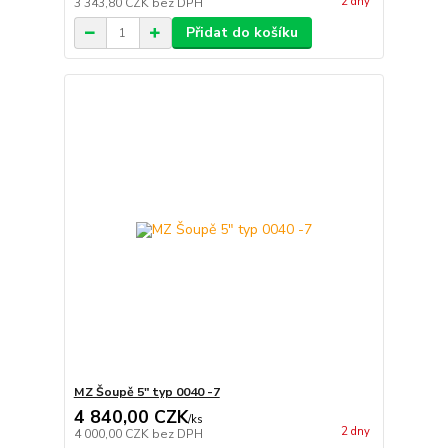
2 dny
3 343,80 CZK
bez DPH
Přidat do košíku
MZ Šoupě 5" typ 0040 -7
4 840,00 CZK
/
ks
2 dny
4 000,00 CZK
bez DPH