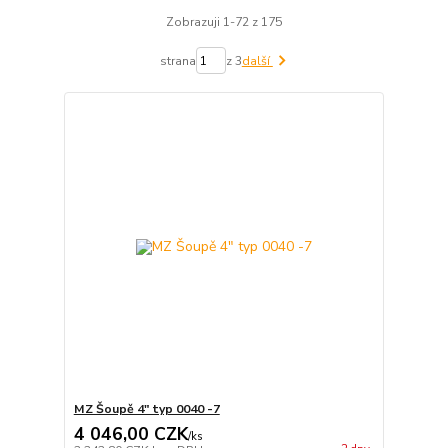
Zobrazuji 1-72 z 175
strana
z 3
další
MZ Šoupě 4" typ 0040 -7
4 046,00 CZK
/
ks