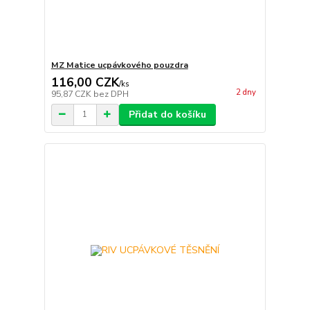
MZ Matice ucpávkového pouzdra
116,00 CZK
/
ks
2 dny
95,87 CZK
bez DPH
Přidat do košíku