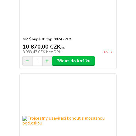
MZ Šoupě 8" typ 0074 -7F2
10 870,00 CZK
/
ks
2 dny
8 983,47 CZK
bez DPH
Přidat do košíku