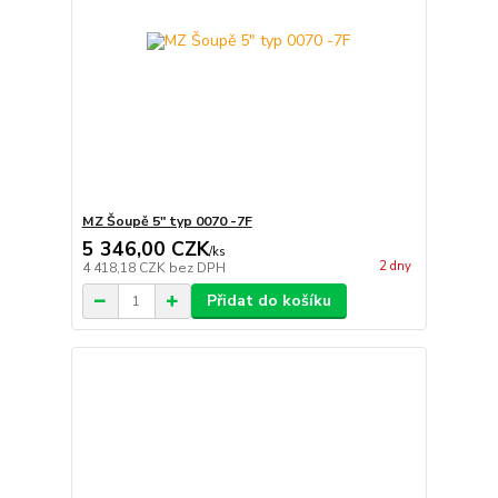
MZ Šoupě 5" typ 0070 -7F
5 346,00 CZK
/
ks
2 dny
4 418,18 CZK
bez DPH
Přidat do košíku