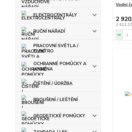
Vodní č
ELEKTROCENTRÁLY
2 920
2 413,2
RUČNÍ NÁŘADÍ
PRACOVNÍ SVĚTLA /
ELEKTRO
OCHRANNÉ POMŮCKY A
HYGIENA
ČIŠTĚNÍ / ÚDRŽBA
BROUŠENÍ / LEŠTĚNÍ
GEODETICKÉ POMŮCKY