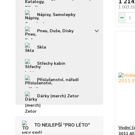
1 214
1 003,3
Nápisy, Samolepky
Pneu, Duše, Disky
Skla
Střechy kabin
Příslušenství, nářadí
Dárky (merch) Zetor
TO NEJLEPŠÍ "PRO LÉTO"
Vodní č
3011 40