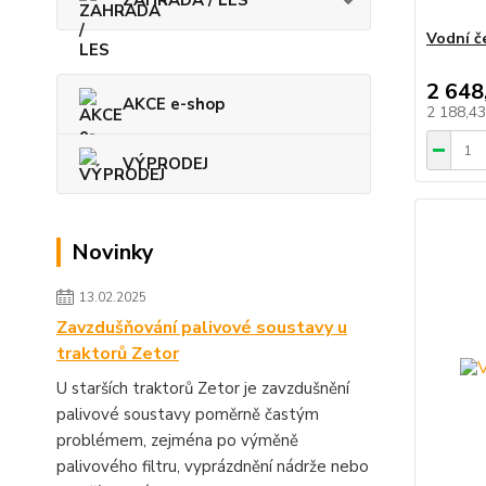
ZAHRADA / LES
Vodní č
2 648
AKCE e-shop
2 188,4
VÝPRODEJ
Novinky
13.02.2025
Zavzdušňování palivové soustavy u
traktorů Zetor
U starších traktorů Zetor je zavzdušnění
palivové soustavy poměrně častým
problémem, zejména po výměně
palivového filtru, vyprázdnění nádrže nebo