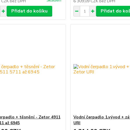
Skladem
4 CZK
bez DPH
6 309,09 CZK
bez DPH
Přidat do košíku
Přidat do ko
erpadlo + těsnění - Zetor 4911
Vodní čerpadlo 1.vývod + zá
11 až 6945
URI