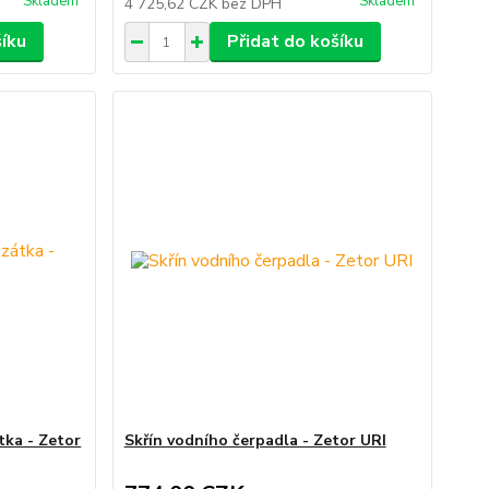
Skladem
Skladem
4 725,62 CZK
bez DPH
šíku
Přidat do košíku
tka - Zetor
Skřín vodního čerpadla - Zetor URI