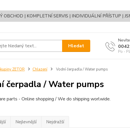
OBCHOD | KOMPLETNÍ SERVIS | INDIVIDUÁLNÍ PŘÍSTUP | J
Nevíte
Hledat
0042
Po - P
Skupiny ZETOR
Chlazení
Vodní čerpadla / Water pumps
í čerpadla / Water pumps
re parts - Online shopping / We do shipping worlwide.
jší
Nejlevnější
Nejdražší