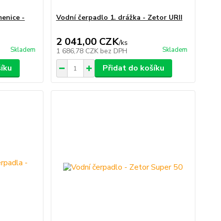
menice -
Vodní čerpadlo 1. drážka - Zetor URII
2 041,00 CZK
/
ks
Skladem
Skladem
1 686,78 CZK
bez DPH
šíku
Přidat do košíku