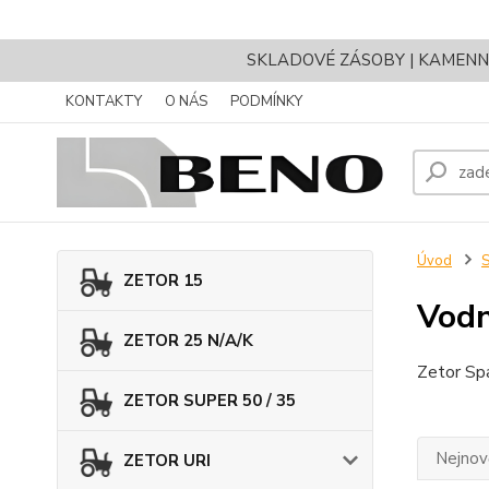
SKLADOVÉ ZÁSOBY | KAMENNÝ 
KONTAKTY
O NÁS
PODMÍNKY
Úvod
ZETOR 15
Vodn
ZETOR 25 N/A/K
Zetor Spa
ZETOR SUPER 50 / 35
Nejnově
ZETOR URI