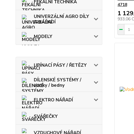
FEKÁLNÍ TECHNIKA
4718
1 129
UNIVERZÁLNÍ AGRO DÍLY
933,06 
A NÁŘADÍ
MODELY
UPÍNACÍ PÁSY / ŘETĚZY
DÍLENSKÉ SYSTÉMY /
vozíky / bedny
ELEKTRO NÁŘADÍ
SVÁŘEČKY
VZDUCHOVÉ NÁŘADÍ