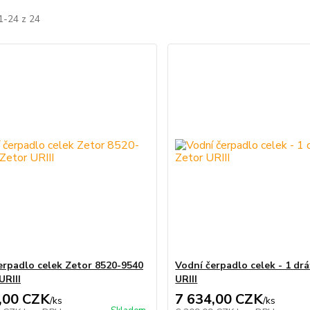
1-24 z 24
erpadlo celek Zetor 8520-9540
Vodní čerpadlo celek - 1 drá
URIII
URIII
,00 CZK
7 634,00 CZK
/
ks
/
ks