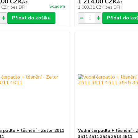
,00 CZK
1 214,00 CZK
/
ks
/
ks
Skladem
1 CZK
bez DPH
1 003,31 CZK
bez DPH
Přidat do košíku
Přidat do ko
erpadlo + těsnění - Zetor 2011
Vodní čerpadlo + těsnění - 
11
3511 4511 3545 3513 4611