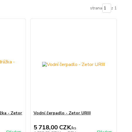
strana
z 1
žka - Zetor
Vodní čerpadlo - Zetor URIII
5 718,00 CZK
/
ks