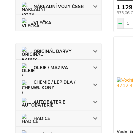
1 129
NÁKLADNÍ VOZY ČSSR
933,06 
VLEČKA
ORIGINÁL BARVY
OLEJE / MAZIVA
CHEMIE / LEPIDLA /
SILIKONY
AUTOBATERIE
HADICE
Vodní č