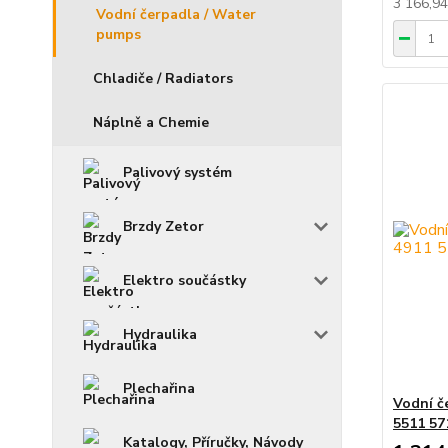
3 166,9
Vodní čerpadla / Water
pumps
Chladiče / Radiators
Náplně a Chemie
Palivový systém
Brzdy Zetor
Elektro součástky
Hydraulika
Plechařina
Vodní č
5511 57
Katalogy, Příručky, Návody