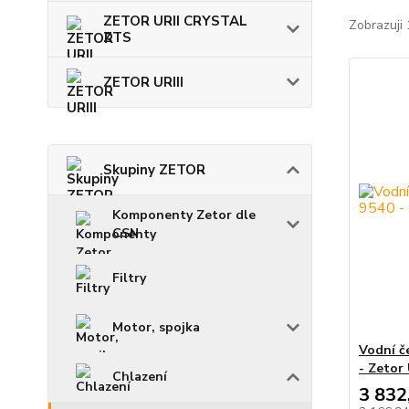
ZETOR URII CRYSTAL
Zobrazuji 
ZTS
ZETOR URIII
Skupiny ZETOR
Komponenty Zetor dle
CSN
Filtry
Motor, spojka
Vodní č
- Zetor 
Chlazení
3 832