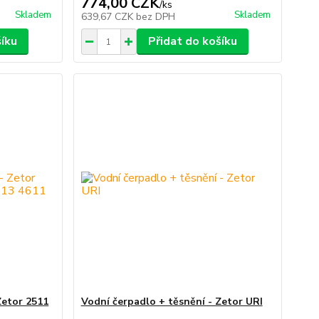
774,00 CZK
/
ks
Skladem
Skladem
639,67 CZK
bez DPH
šíku
Přidat do košíku
Zetor 2511
Vodní čerpadlo + těsnění - Zetor URI