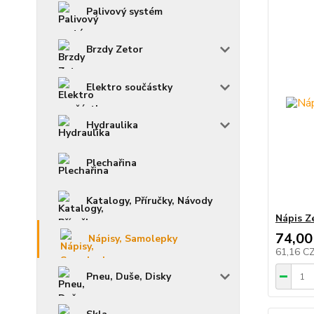
Palivový systém
Brzdy Zetor
Elektro součástky
Hydraulika
Plechařina
Katalogy, Příručky, Návody
Nápis Z
74,00
Nápisy, Samolepky
61,16 C
Pneu, Duše, Disky