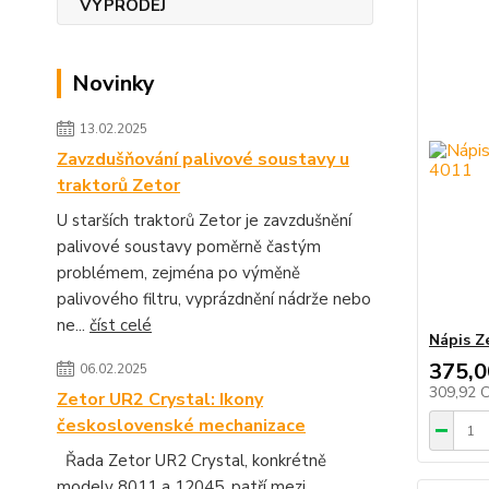
Novinky
13.02.2025
Zavzdušňování palivové soustavy u
traktorů Zetor
U starších traktorů Zetor je zavzdušnění
palivové soustavy poměrně častým
problémem, zejména po výměně
palivového filtru, vyprázdnění nádrže nebo
ne...
číst celé
Nápis Z
375,0
06.02.2025
309,92 
Zetor UR2 Crystal: Ikony
československé mechanizace
Řada Zetor UR2 Crystal, konkrétně
modely 8011 a 12045, patří mezi