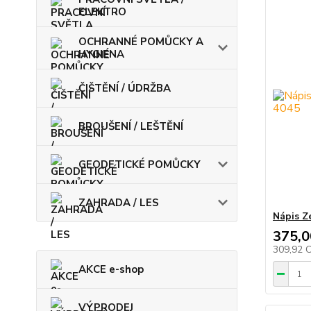
ELEKTRO
OCHRANNÉ POMŮCKY A
HYGIENA
ČIŠTĚNÍ / ÚDRŽBA
BROUŠENÍ / LEŠTĚNÍ
GEODETICKÉ POMŮCKY
ZAHRADA / LES
Nápis Z
375,0
309,92 
AKCE e-shop
VÝPRODEJ