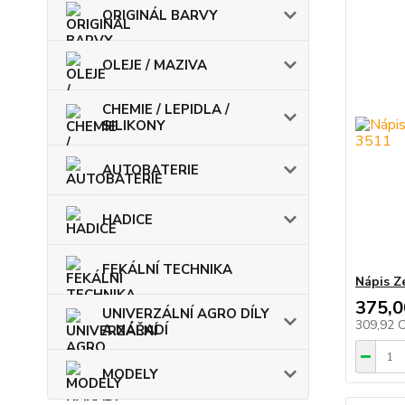
ORIGINÁL BARVY
OLEJE / MAZIVA
CHEMIE / LEPIDLA /
SILIKONY
AUTOBATERIE
HADICE
FEKÁLNÍ TECHNIKA
Nápis Z
375,0
UNIVERZÁLNÍ AGRO DÍLY
309,92 
A NÁŘADÍ
MODELY