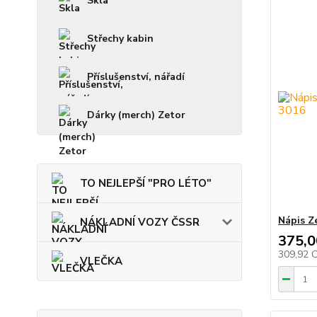
Skla
Střechy kabin
Příslušenství, nářadí
Dárky (merch) Zetor
TO NEJLEPŠÍ "PRO LÉTO"
Nápis Z
NÁKLADNÍ VOZY ČSSR
375,0
309,92 
VLEČKA