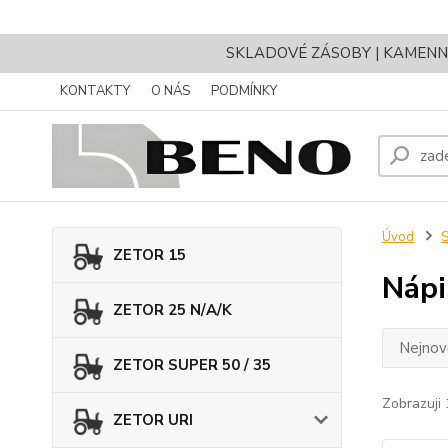
SKLADOVÉ ZÁSOBY | KAMENNÝ 
KONTAKTY
O NÁS
PODMÍNKY
Úvod
ZETOR 15
Nápi
ZETOR 25 N/A/K
Nejnově
ZETOR SUPER 50 / 35
Zobrazuji 
ZETOR URI