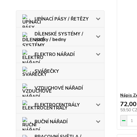
UPÍNACÍ PÁSY / ŘETĚZY
DÍLENSKÉ SYSTÉMY /
vozíky / bedny
ELEKTRO NÁŘADÍ
SVÁŘEČKY
VZDUCHOVÉ NÁŘADÍ
Nápis Z
72,00
ELEKTROCENTRÁLY
59,50 C
RUČNÍ NÁŘADÍ
PRACOVNÍ SVĚTLA /