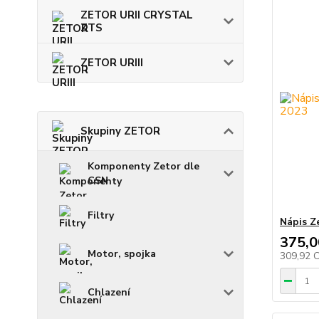
ZETOR URII CRYSTAL
ZTS
ZETOR URIII
Skupiny ZETOR
Komponenty Zetor dle
CSN
Filtry
Nápis Z
375,0
Motor, spojka
309,92 
Chlazení