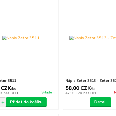
etor 3511
Nápis Zetor 3513 - Zetor 35
 CZK
58,00 CZK
/
ks
/
ks
Skladem
N
ZK
bez DPH
47,93 CZK
bez DPH
Přidat do košíku
Detail