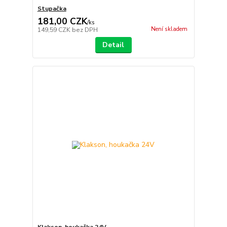
Stupačka
181,00 CZK
/
ks
Není skladem
149,59 CZK
bez DPH
Detail
Klakson, houkačka 24V