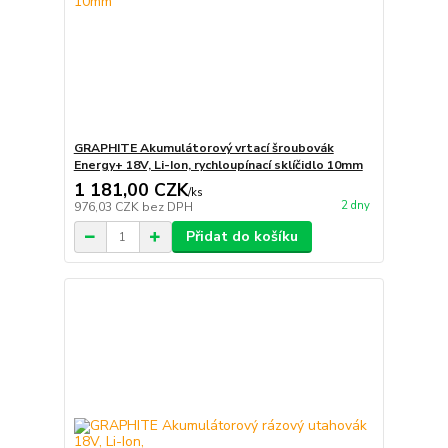
GRAPHITE Akumulátorový vrtací šroubovák
Energy+ 18V, Li-Ion, rychloupínací sklíčidlo 10mm
1 181,00 CZK
/
ks
2 dny
976,03 CZK
bez DPH
Přidat do košíku