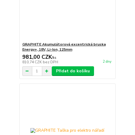
GRAPHITE Akumulátorová excentrická bruska
Energy+, 18V, Li-Ion, 125mm
981,00 CZK
/
ks
2 dny
810,74 CZK
bez DPH
Přidat do košíku