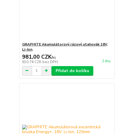
GRAPHITE Akumulátorový rázový utahovák 18V,
Li-Ion,
981,00 CZK
/
ks
2 dny
810,74 CZK
bez DPH
Přidat do košíku