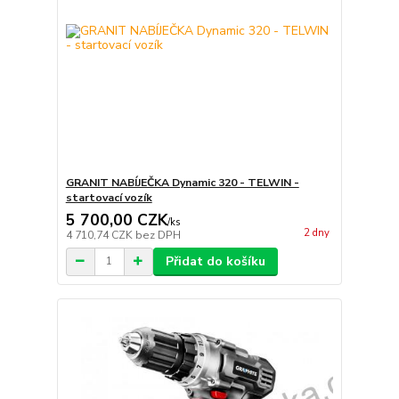
GRANIT NABÍJEČKA Dynamic 320 - TELWIN -
startovací vozík
5 700,00 CZK
/
ks
2 dny
4 710,74 CZK
bez DPH
Přidat do košíku