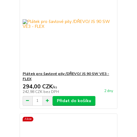
Plátek pro šavlové pily /DŘEVO/ JS 90 SW VE3 -
FLEX
294,00 CZK
/
ks
2 dny
242,98 CZK
bez DPH
Přidat do košíku
Akce