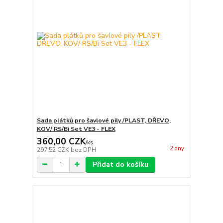
Sada plátků pro šavlové pily /PLAST, DŘEVO,
KOV/ RS/Bi Set VE3 - FLEX
360,00 CZK
/
ks
2 dny
297,52 CZK
bez DPH
Přidat do košíku