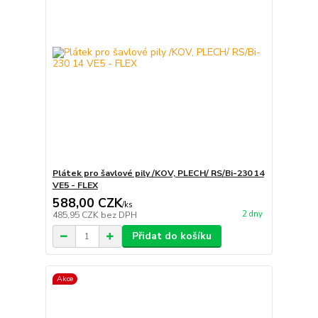
Plátek pro šavlové pily /KOV, PLECH/ RS/Bi-230 14
VE5 - FLEX
588,00 CZK
/
ks
2 dny
485,95 CZK
bez DPH
Přidat do košíku
Akce