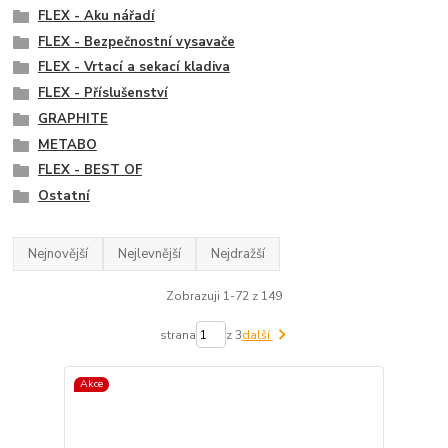
FLEX - Aku nářadí
FLEX - Bezpečnostní vysavače
FLEX - Vrtací a sekací kladiva
FLEX - Příslušenství
GRAPHITE
METABO
FLEX - BEST OF
Ostatní
Nejnovější
Nejlevnější
Nejdražší
Zobrazuji 1-72 z 149
strana
z 3
další
Akce