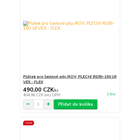
Plátek pro šavlové pily /KOV, PLECH/ RS/Bi-150 18
VE5 - FLEX
490,00 CZK
/
ks
2 dny
404,96 CZK
bez DPH
Přidat do košíku
Akce