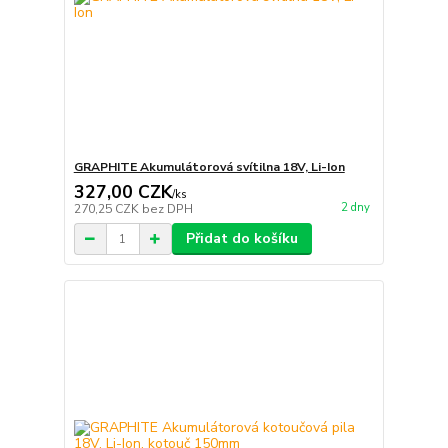
GRAPHITE Akumulátorová svítilna 18V, Li-Ion
327,00 CZK
/
ks
2 dny
270,25 CZK
bez DPH
Přidat do košíku