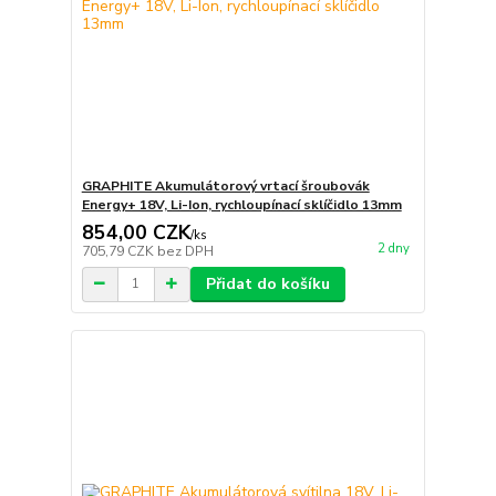
GRAPHITE Akumulátorový vrtací šroubovák
Energy+ 18V, Li-Ion, rychloupínací sklíčidlo 13mm
854,00 CZK
/
ks
2 dny
705,79 CZK
bez DPH
Přidat do košíku