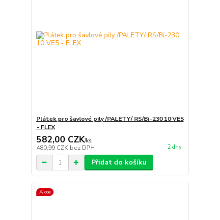
Plátek pro šavlové pily /PALETY/ RS/Bi-230 10 VE5
- FLEX
582,00 CZK
/
ks
2 dny
480,99 CZK
bez DPH
Přidat do košíku
Akce