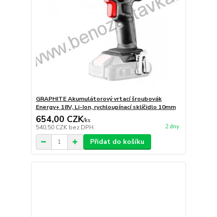
GRAPHITE Akumulátorový vrtací šroubovák
Energy+ 18V, Li-Ion, rychloupínací sklíčidlo 10mm
654,00 CZK
/
ks
2 dny
540,50 CZK
bez DPH
Přidat do košíku