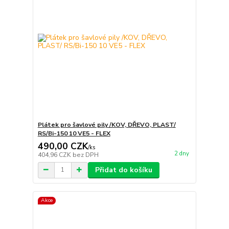
Plátek pro šavlové pily /KOV, DŘEVO, PLAST/
RS/Bi-150 10 VE5 - FLEX
490,00 CZK
/
ks
2 dny
404,96 CZK
bez DPH
Přidat do košíku
Akce