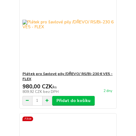
Plátek pro šavlové pily /DŘEVO/ RS/Bi-230 6 VE5 -
FLEX
980,00 CZK
/
ks
2 dny
809,92 CZK
bez DPH
Přidat do košíku
Akce