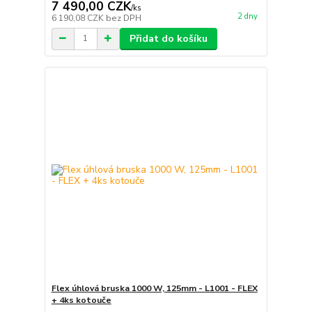
7 490,00 CZK
/
ks
2 dny
6 190,08 CZK
bez DPH
Přidat do košíku
Flex úhlová bruska 1000 W, 125mm - L1001 - FLEX
+ 4ks kotouče