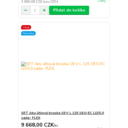
2 dny
3 990,08 CZK
bez DPH
Přidat do košíku
Akce
Novinka
SET Aku úhlová bruska 18 V L 125 18.0-EC LD/5.0
sada- FLEX
9 668,00 CZK
/
ks