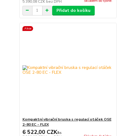
Skladem do týdne.
5 390,08 CZK
bez DPH
Přidat do košíku
Akce
Kompaktní vibrační bruska s regulací otáček OSE
2-80 EC - FLEX
6 522,00 CZK
/
ks