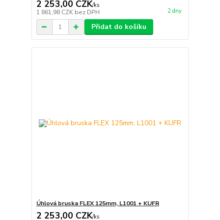
2 253,00 CZK
/
ks
2 dny
1 861,98 CZK
bez DPH
Přidat do košíku
Úhlová bruska FLEX 125mm, L1001 + KUFR
2 253,00 CZK
/
ks