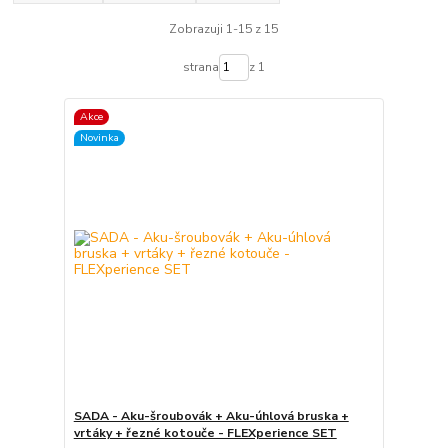
Zobrazuji 1-15 z 15
strana
z 1
Akce
Novinka
SADA - Aku-šroubovák + Aku-úhlová bruska +
vrtáky + řezné kotouče - FLEXperience SET