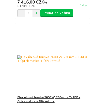
7 416,00 CZK
/
ks
2 dny
6 128,93 CZK
bez DPH
Přidat do košíku
Flex úhlová bruska 2600 W, 230mm - T-REX +
Quick matice + DIA kotouč