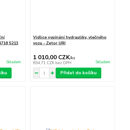
ční
Vidlice vypínání hydrauliky, vlečného
 4718 5213
vozu - Zetor URI
1 010,00 CZK
/
ks
Skladem
Skladem
834,71 CZK
bez DPH
šíku
Přidat do košíku