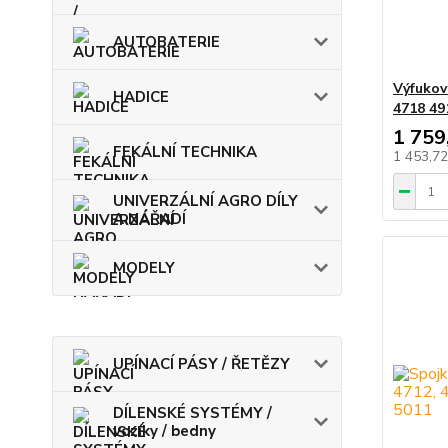
AUTOBATERIE
Výfukov
HADICE
4718 49
1 759
FEKÁLNÍ TECHNIKA
1 453,7
UNIVERZÁLNÍ AGRO DÍLY
A NÁŘADÍ
MODELY
UPÍNACÍ PÁSY / ŘETĚZY
DÍLENSKÉ SYSTÉMY /
vozíky / bedny