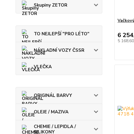
Skupiny ZETOR
Vačkový
TO NEJLEPŠÍ "PRO LÉTO"
6 254
5 168,6
NÁKLADNÍ VOZY ČSSR
VLEČKA
ORIGINÁL BARVY
OLEJE / MAZIVA
CHEMIE / LEPIDLA /
SILIKONY