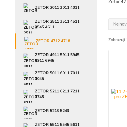
Zetor 47
ZETOR 2011 3011 4011
ZETOR 2511 3511 4511
Nejnově
3545 4611
Zobrazuji
ZETOR 4712 4718
ZETOR 4911 5911 5945
6911 6945
ZETOR 5011 6011 7011
7045
ZETOR 5211 6211 7211
7745
ZETOR 5213 5243
ZETOR 5511 5545 5611