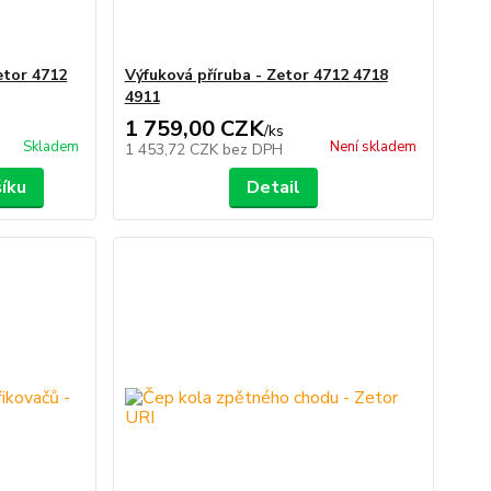
etor 4712
Výfuková příruba - Zetor 4712 4718
4911
1 759,00 CZK
/
ks
Skladem
Není skladem
1 453,72 CZK
bez DPH
šíku
Detail