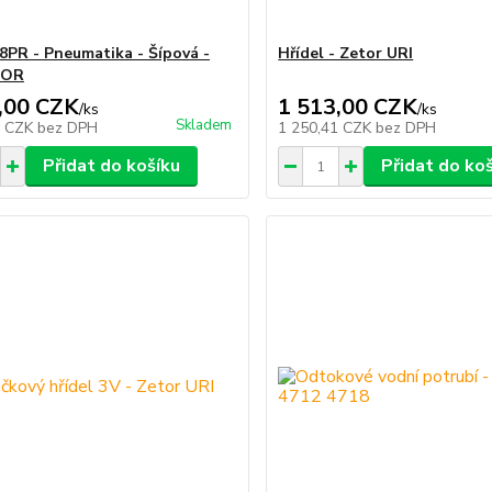
 8PR - Pneumatika - Šípová -
Hřídel - Zetor URI
TOR
,00 CZK
1 513,00 CZK
/
ks
/
ks
Skladem
0 CZK
bez DPH
1 250,41 CZK
bez DPH
Přidat do košíku
Přidat do ko