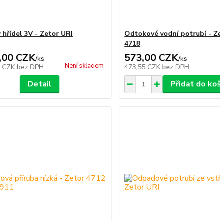
 hřídel 3V - Zetor URI
Odtokové vodní potrubí - Z
4718
,00 CZK
573,00 CZK
/
ks
/
ks
Není skladem
0 CZK
bez DPH
473,55 CZK
bez DPH
Detail
Přidat do ko