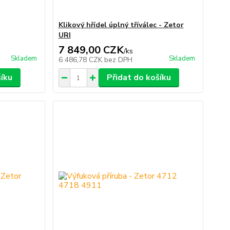
Klikový hřídel úplný tříválec - Zetor
URI
7 849,00 CZK
/
ks
Skladem
Skladem
6 486,78 CZK
bez DPH
šíku
Přidat do košíku