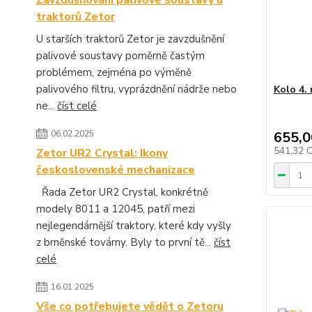
Zavzdušňování palivové soustavy u
traktorů Zetor
U starších traktorů Zetor je zavzdušnění
palivové soustavy poměrně častým
problémem, zejména po výměně
palivového filtru, vyprázdnění nádrže nebo
Kolo 4. 
ne...
číst celé
06.02.2025
655,0
541,32 
Zetor UR2 Crystal: Ikony
československé mechanizace
Řada Zetor UR2 Crystal, konkrétně
modely 8011 a 12045, patří mezi
nejlegendárnější traktory, které kdy vyšly
z brněnské továrny. Byly to první tě...
číst
celé
16.01.2025
Vše co potřebujete vědět o Zetoru