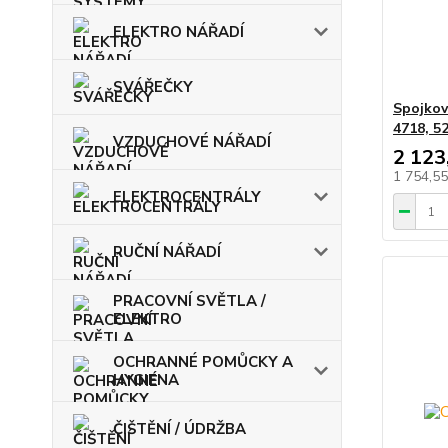
ELEKTRO NÁŘADÍ
SVÁŘEČKY
Spojkový
4718, 52
VZDUCHOVÉ NÁŘADÍ
2 123
1 754,5
ELEKTROCENTRÁLY
RUČNÍ NÁŘADÍ
PRACOVNÍ SVĚTLA /
ELEKTRO
OCHRANNÉ POMŮCKY A
HYGIENA
ČIŠTĚNÍ / ÚDRŽBA