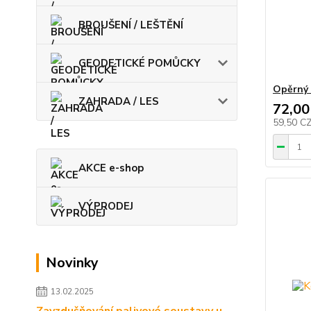
BROUŠENÍ / LEŠTĚNÍ
GEODETICKÉ POMŮCKY
Opěrný 
ZAHRADA / LES
72,00
59,50 C
AKCE e-shop
VÝPRODEJ
Novinky
13.02.2025