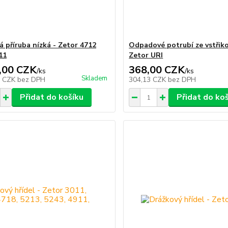
á příruba nízká - Zetor 4712
Odpadové potrubí ze vstřiko
11
Zetor URI
,00 CZK
368,00 CZK
/
ks
/
ks
Skladem
2 CZK
bez DPH
304,13 CZK
bez DPH
Přidat do košíku
Přidat do ko