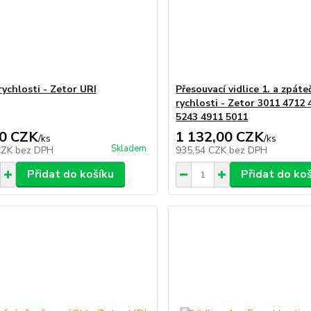
rychlosti - Zetor URI
Přesouvací vidlice 1. a zpáte
rychlosti - Zetor 3011 4712
5243 4911 5011
0 CZK
1 132,00 CZK
/
ks
/
ks
Skladem
CZK
bez DPH
935,54 CZK
bez DPH
Přidat do košíku
Přidat do ko