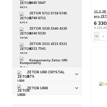
5645 5647
11.2-28
ZETOR 5711 5718 5745
pro ZE
5748 6711
6 330
5 231,4
ZETOR 3320 3340 4320
4340 5320
ZETOR 3321 4321 5321
6321 7341
Komponenty Zetor URI
ZETOR URII CRYSTAL
ZTS
ZETOR URIII