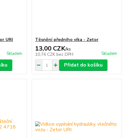
tor URI
Těsnění předního víka - Zetor
13,00 CZK
/
ks
Skladem
Skladem
10,74 CZK
bez DPH
šíku
Přidat do košíku