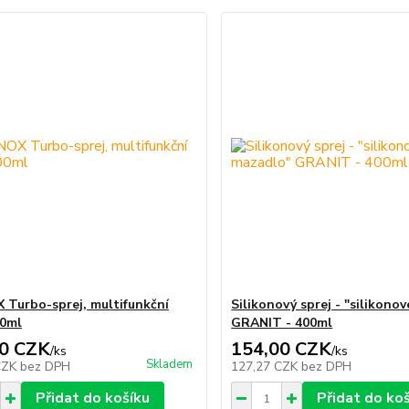
Turbo-sprej, multifunkční
Silikonový sprej - "silikono
00ml
GRANIT - 400ml
0 CZK
154,00 CZK
/
ks
/
ks
Skladem
CZK
bez DPH
127,27 CZK
bez DPH
Přidat do košíku
Přidat do ko