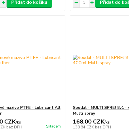
Přidat do košíku
Přidat do ko
vé mazivo PTFE - Lubricant All
Soudal - MULTI SPREJ 8v1 -
r
Multi spray
0 CZK
168,00 CZK
/
ks
/
ks
Skladem
CZK
bez DPH
138,84 CZK
bez DPH