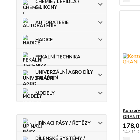
CHEMIE / LEPIDLA /
SILIKONY
AUTOBATERIE
HADICE
FEKÁLNÍ TECHNIKA
UNIVERZÁLNÍ AGRO DÍLY
A NÁŘADÍ
MODELY
Konzerva
GRANIT 
UPÍNACÍ PÁSY / ŘETĚZY
178,0
147,11 
DÍLENSKÉ SYSTÉMY /