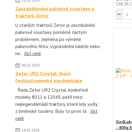
13.02.2025
136,36 
Zavzdušňování palivové soustavy u
traktorů Zetor
U starších traktorů Zetor je zavzdušnění
palivové soustavy poměrně častým
problémem, zejména po výměně
palivového filtru, vyprázdnění nádrže nebo
ne...
číst celé
06.02.2025
Zetor UR2 Crystal: Ikony
československé mechanizace
Řada Zetor UR2 Crystal, konkrétně
modely 8011 a 12045, patří mezi
nejlegendárnější traktory, které kdy vyšly
z brněnské továrny. Byly to první tě...
číst
celé
Go4Lube
- 400g 
16.01.2025