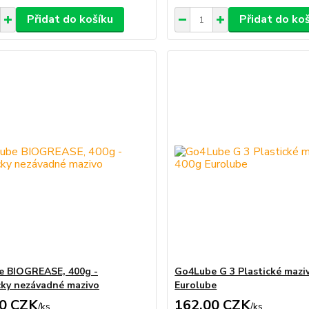
Přidat do košíku
Přidat do ko
e BIOGREASE, 400g -
Go4Lube G 3 Plastické mazi
cky nezávadné mazivo
Eurolube
0 CZK
162,00 CZK
/
ks
/
ks