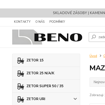
SKLADOVÉ ZÁSOBY | KAMENNÝ 
KONTAKTY
O NÁS
PODMÍNKY
Úvod
O
ZETOR 15
MAZ
ZETOR 25 N/A/K
Nejnově
ZETOR SUPER 50 / 35
Zobrazuji 
ZETOR URI