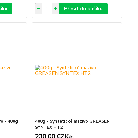
šíku
Přidat do košíku
vo - 400g
400g - Syntetické mazivo GREASEN
SYNTEX HT2
230,00 CZK
/
ks