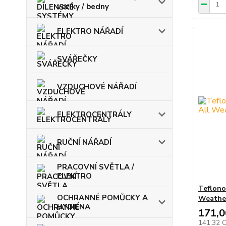
vozíky / bedny
ELEKTRO NÁŘADÍ
SVÁŘEČKY
VZDUCHOVÉ NÁŘADÍ
ELEKTROCENTRÁLY
RUČNÍ NÁŘADÍ
PRACOVNÍ SVĚTLA /
ELEKTRO
Teflono
OCHRANNÉ POMŮCKY A
Weathe
HYGIENA
171,0
141,32 