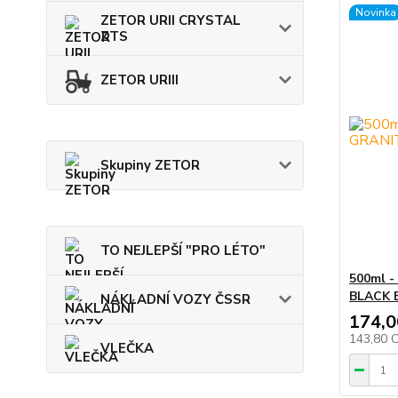
Novinka
ZETOR URII CRYSTAL
ZTS
ZETOR URIII
Skupiny ZETOR
TO NEJLEPŠÍ "PRO LÉTO"
500ml -
BLACK 
NÁKLADNÍ VOZY ČSSR
174,0
143,80 
VLEČKA