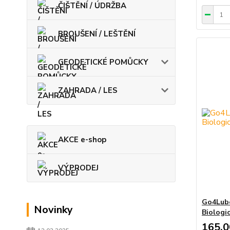
ČIŠTĚNÍ / ÚDRŽBA
BROUŠENÍ / LEŠTĚNÍ
GEODETICKÉ POMŮCKY
ZAHRADA / LES
AKCE e-shop
VÝPRODEJ
Go4Lub
Novinky
Biologi
165,0