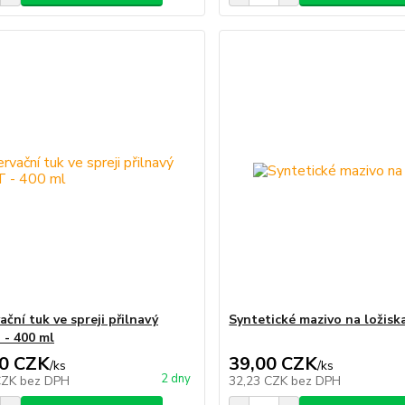
ční tuk ve spreji přilnavý
Syntetické mazivo na ložisk
- 400 ml
0 CZK
39,00 CZK
/
ks
/
ks
2 dny
CZK
bez DPH
32,23 CZK
bez DPH