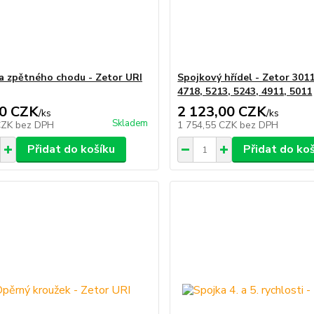
a zpětného chodu - Zetor URI
Spojkový hřídel - Zetor 3011
4718, 5213, 5243, 4911, 5011
0 CZK
2 123,00 CZK
/
ks
/
ks
Skladem
CZK
bez DPH
1 754,55 CZK
bez DPH
Přidat do košíku
Přidat do ko