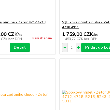
á příruba - Zetor 4712 4718
Výfuková příruba nízká - Ze
4718 4911
,00 CZK
1 759,00 CZK
/
ks
/
ks
Není skladem
2 CZK
bez DPH
1 453,72 CZK
bez DPH
Detail
Přidat do ko