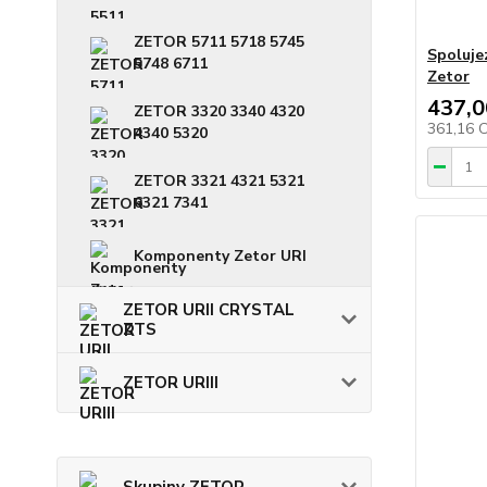
ZETOR 5711 5718 5745
Spoluje
5748 6711
Zetor
437,0
ZETOR 3320 3340 4320
361,16 
4340 5320
ZETOR 3321 4321 5321
6321 7341
Komponenty Zetor URI
ZETOR URII CRYSTAL
ZTS
ZETOR URIII