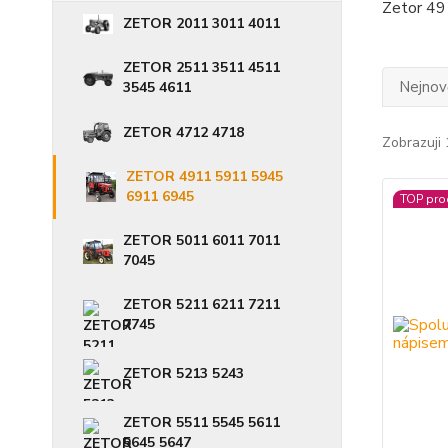
Zetor 49
ZETOR 2011 3011 4011
ZETOR 2511 3511 4511
Nejnově
3545 4611
ZETOR 4712 4718
Zobrazuji
ZETOR 4911 5911 5945
6911 6945
TOP pro
ZETOR 5011 6011 7011
7045
ZETOR 5211 6211 7211
7745
ZETOR 5213 5243
ZETOR 5511 5545 5611
5645 5647