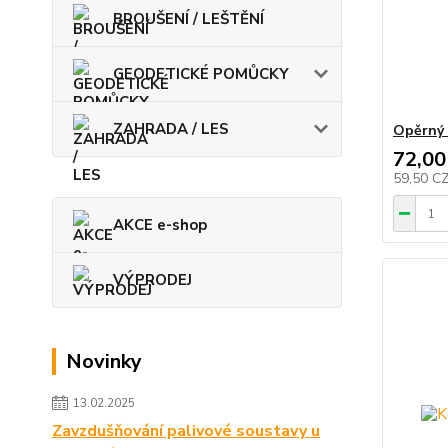
BROUŠENÍ / LEŠTĚNÍ
GEODETICKÉ POMŮCKY
ZAHRADA / LES
Opěrný 
72,00
59,50 C
AKCE e-shop
VÝPRODEJ
Novinky
13.02.2025
Zavzdušňování palivové soustavy u