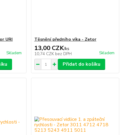
tor URI
Těsnění předního víka - Zetor
13,00 CZK
/
ks
Skladem
Skladem
10,74 CZK
bez DPH
šíku
Přidat do košíku