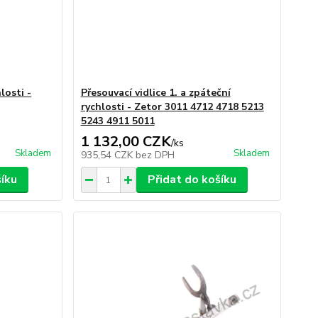
hlosti -
Přesouvací vidlice 1. a zpáteční
rychlosti - Zetor 3011 4712 4718 5213
5243 4911 5011
1 132,00 CZK
/
ks
Skladem
Skladem
935,54 CZK
bez DPH
šíku
Přidat do košíku