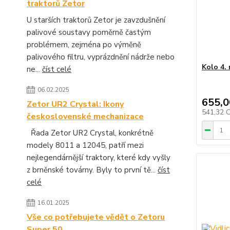
traktorů Zetor
U starších traktorů Zetor je zavzdušnění
palivové soustavy poměrně častým
problémem, zejména po výměně
palivového filtru, vyprázdnění nádrže nebo
Kolo 4. 
ne...
číst celé
06.02.2025
655,0
Zetor UR2 Crystal: Ikony
541,32 
československé mechanizace
Řada Zetor UR2 Crystal, konkrétně
modely 8011 a 12045, patří mezi
nejlegendárnější traktory, které kdy vyšly
z brněnské továrny. Byly to první tě...
číst
celé
16.01.2025
Vše co potřebujete vědět o Zetoru
Super 50