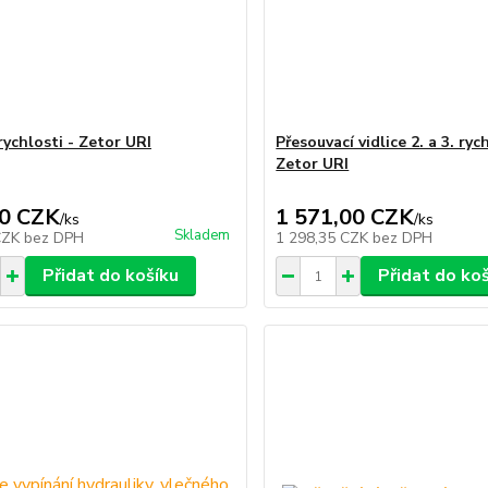
rychlosti - Zetor URI
Přesouvací vidlice 2. a 3. ryc
Zetor URI
0 CZK
1 571,00 CZK
/
ks
/
ks
Skladem
CZK
bez DPH
1 298,35 CZK
bez DPH
Přidat do košíku
Přidat do ko