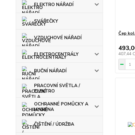
ELEKTRO NÁŘADÍ
SVÁŘEČKY
Čep kol
VZDUCHOVÉ NÁŘADÍ
493,0
407,44 
ELEKTROCENTRÁLY
RUČNÍ NÁŘADÍ
PRACOVNÍ SVĚTLA /
ELEKTRO
OCHRANNÉ POMŮCKY A
HYGIENA
ČIŠTĚNÍ / ÚDRŽBA