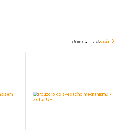
strana
z 26
další