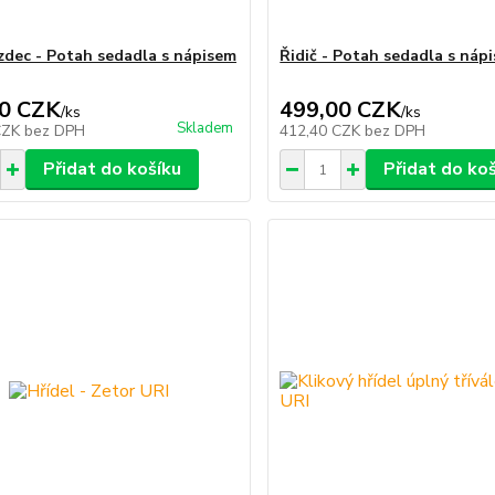
zdec - Potah sedadla s nápisem
Řidič - Potah sedadla s náp
0 CZK
499,00 CZK
/
ks
/
ks
Skladem
CZK
bez DPH
412,40 CZK
bez DPH
Přidat do košíku
Přidat do ko