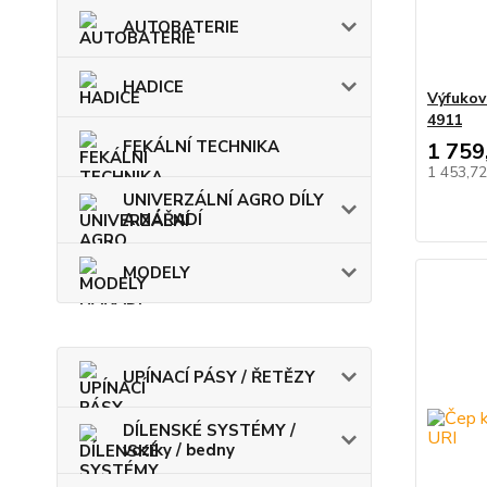
AUTOBATERIE
HADICE
Výfukov
4911
FEKÁLNÍ TECHNIKA
1 759
1 453,7
UNIVERZÁLNÍ AGRO DÍLY
A NÁŘADÍ
MODELY
UPÍNACÍ PÁSY / ŘETĚZY
DÍLENSKÉ SYSTÉMY /
vozíky / bedny