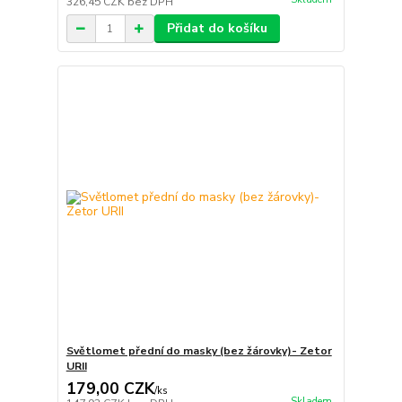
326,45 CZK
bez DPH
Přidat do košíku
Světlomet přední do masky (bez žárovky)- Zetor
URII
179,00 CZK
/
ks
Skladem