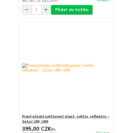
Skladem
461,98 CZK
bez DPH
Přidat do košíku
Pravý přední světlomet plast, světlo, reflektor -
Zetor URI, URII
395,00 CZK
/
Ks