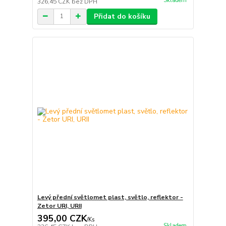
Skladem
326,45 CZK
bez DPH
Přidat do košíku
Levý přední světlomet plast, světlo, reflektor -
Zetor URI, URII
395,00 CZK
/
Ks
Skladem