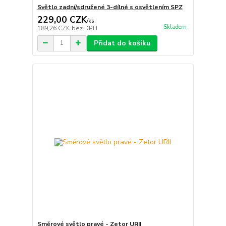
Světlo zadní/sdružené 3-dílné s osvětlením SPZ
229,00 CZK
/
ks
Skladem
189,26 CZK
bez DPH
Přidat do košíku
Směrové světlo pravé - Zetor URII