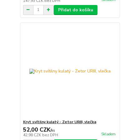
147,93 CZK
bez DPH
Přidat do košíku
Kryt svítilny kulatý - Zetor URIII, vlečka
52,00 CZK
/
ks
Skladem
42,98 CZK
bez DPH