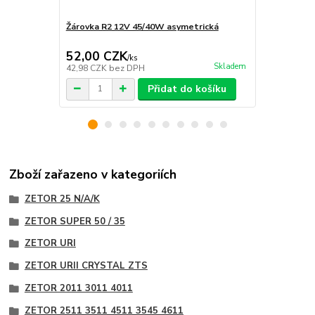
Žárovka R2 12V 45/40W asymetrická
Pravý světl
52,00 CZK
399,00 
/
ks
Skladem
42,98 CZK
bez DPH
329,75 CZK
Přidat do košíku
Zboží zařazeno v kategoriích
ZETOR 25 N/A/K
ZETOR SUPER 50 / 35
ZETOR URI
ZETOR URII CRYSTAL ZTS
ZETOR 2011 3011 4011
ZETOR 2511 3511 4511 3545 4611