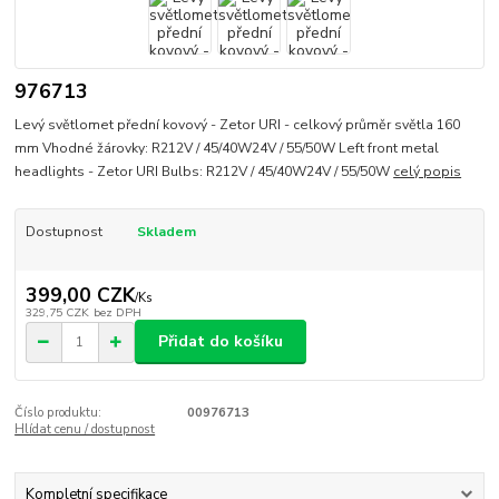
976713
Levý světlomet přední kovový - Zetor URI - celkový průměr světla 160
mm Vhodné žárovky: R212V / 45/40W24V / 55/50W Left front metal
headlights - Zetor URI Bulbs: R212V / 45/40W24V / 55/50W
celý popis
Dostupnost
Skladem
399,00 CZK
/
Ks
329,75 CZK
bez DPH
Přidat do košíku
Číslo produktu:
00976713
Hlídat cenu / dostupnost
Kompletní specifikace