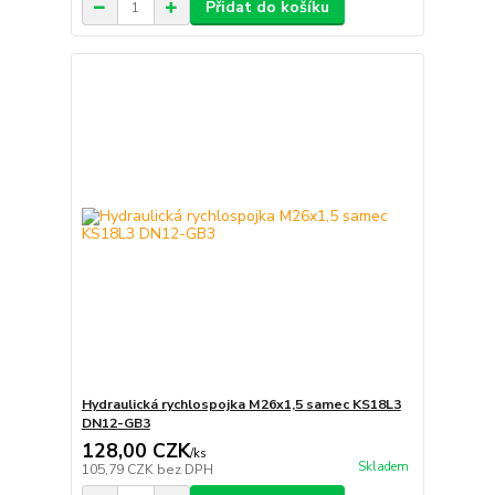
Přidat do košíku
Hydraulická rychlospojka M26x1,5 samec KS18L3
DN12-GB3
128,00 CZK
/
ks
Skladem
105,79 CZK
bez DPH