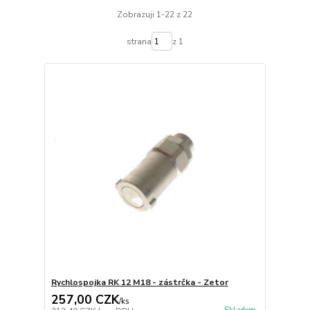
Zobrazuji 1-22 z 22
strana
z 1
Rychlospojka RK 12 M18 - zástrčka - Zetor
257,00 CZK
/
ks