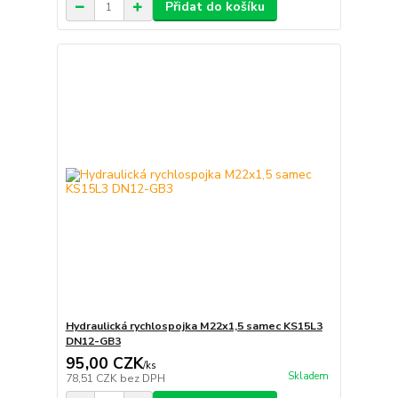
Přidat do košíku
Hydraulická rychlospojka M22x1,5 samec KS15L3
DN12-GB3
95,00 CZK
/
ks
Skladem
78,51 CZK
bez DPH