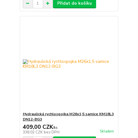
Přidat do košíku
Hydraulická rychlospojka M26x1,5 samice KM18L3
DN12-BG3
409,00 CZK
/
ks
Skladem
338,02 CZK
bez DPH