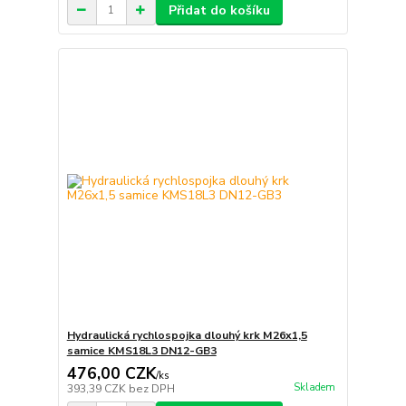
Přidat do košíku
Hydraulická rychlospojka dlouhý krk M26x1,5
samice KMS18L3 DN12-GB3
476,00 CZK
/
ks
Skladem
393,39 CZK
bez DPH