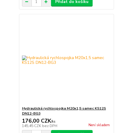
Přidat do košíku
Hydraulická rychlospojka M20x1,5 samec KS12S
DN12-BG3
176,00 CZK
/
ks
Není skladem
145,45 CZK
bez DPH