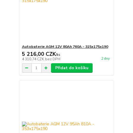
Autobaterie AGM 12V 80Ah 760A - 315x175x190
5 216,00 CZK
/
ks
2 dny
4 310,74 CZK
bez DPH
Přidat do košíku