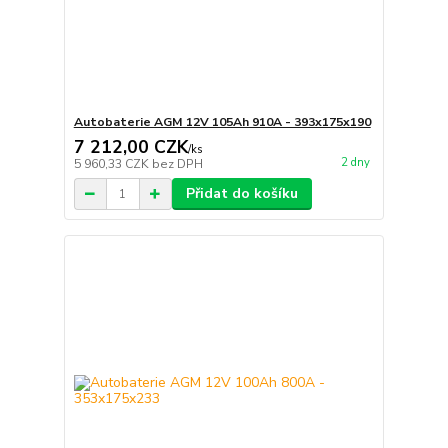
Autobaterie AGM 12V 105Ah 910A - 393x175x190
7 212,00 CZK
/
ks
2 dny
5 960,33 CZK
bez DPH
Přidat do košíku