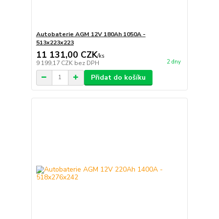
Autobaterie AGM 12V 180Ah 1050A -
513x223x223
11 131,00 CZK
/
ks
2 dny
9 199,17 CZK
bez DPH
Přidat do košíku