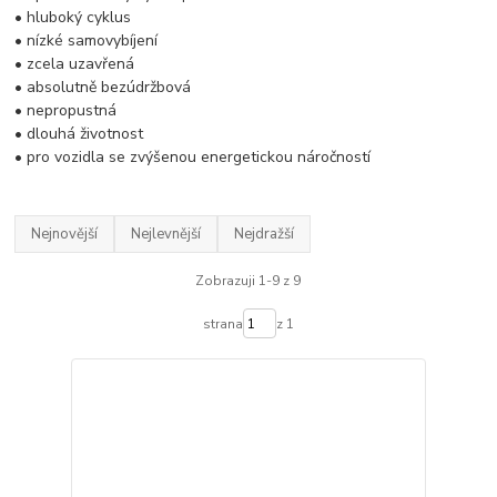
• hluboký cyklus
• nízké samovybíjení
• zcela uzavřená
• absolutně bezúdržbová
• nepropustná
• dlouhá životnost
• pro vozidla se zvýšenou energetickou náročností
Nejnovější
Nejlevnější
Nejdražší
Zobrazuji 1-9 z 9
strana
z 1