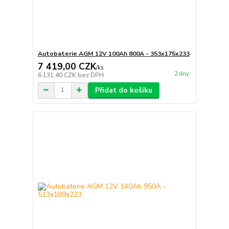
Autobaterie AGM 12V 100Ah 800A - 353x175x233
7 419,00 CZK
/
ks
2 dny
6 131,40 CZK
bez DPH
Přidat do košíku