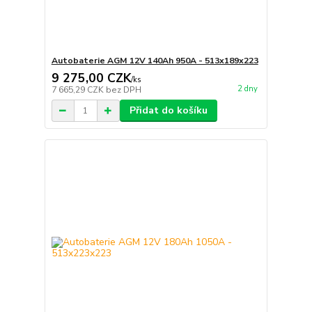
Autobaterie AGM 12V 140Ah 950A - 513x189x223
9 275,00 CZK
/
ks
2 dny
7 665,29 CZK
bez DPH
Přidat do košíku