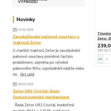
Novinky
13.02.2025
Těsnění
Zavzdušňování palivové soustavy u
Zetor 2
traktorů Zetor
239,0
U starších traktorů Zetor je zavzdušnění
197,52 
palivové soustavy poměrně častým
problémem, zejména po výměně
palivového filtru, vyprázdnění nádrže nebo
ne...
číst celé
06.02.2025
Zetor UR2 Crystal: Ikony
československé mechanizace
Řada Zetor UR2 Crystal, konkrétně