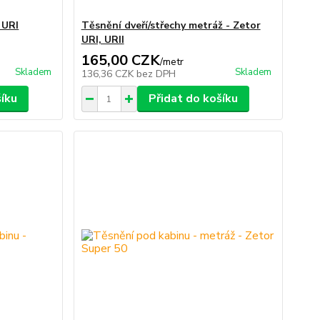
 URI
Těsnění dveří/střechy metráž - Zetor
URI, URII
165,00 CZK
/
metr
Skladem
Skladem
136,36 CZK
bez DPH
šíku
Přidat do košíku