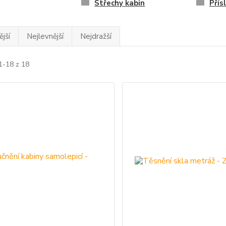
Střechy kabin
Přís
jší
Nejlevnější
Nejdražší
1-18 z 18