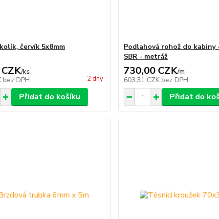
 kolík, červík 5x8mm
Podlahová rohož do kabiny 
SBR - metráž
 CZK
730,00 CZK
/
ks
/
m
2 dny
K
bez DPH
603,31 CZK
bez DPH
Přidat do košíku
Přidat do ko