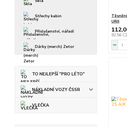
Skla
Těsnění
Střechy kabin
URII
112,0
Příslušenství, nářadí
92,56 C
Dárky (merch) Zetor
TO NEJLEPŠÍ "PRO LÉTO"
NÁKLADNÍ VOZY ČSSR
VLEČKA