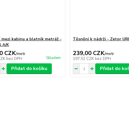
 mezi kabinu a blatník metráž -
Těsnění k nádrži - Zetor UR
5 A/K
0 CZK
239,00 CZK
/
metr
/
metr
Skladem
CZK
bez DPH
197,52 CZK
bez DPH
Přidat do košíku
Přidat do ko