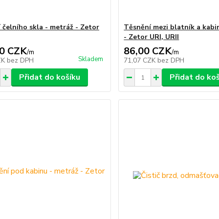
 čelního skla - metráž - Zetor
Těsnění mezi blatník a kabi
- Zetor URI, URII
0 CZK
86,00 CZK
/
m
/
m
Skladem
ZK
bez DPH
71,07 CZK
bez DPH
Přidat do košíku
Přidat do ko