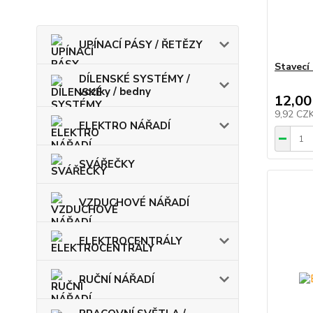
UPÍNACÍ PÁSY / ŘETĚZY
Stavecí
DÍLENSKÉ SYSTÉMY /
vozíky / bedny
12,00
9,92 CZ
ELEKTRO NÁŘADÍ
SVÁŘEČKY
VZDUCHOVÉ NÁŘADÍ
ELEKTROCENTRÁLY
RUČNÍ NÁŘADÍ