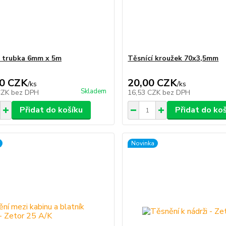
 trubka 6mm x 5m
Těsnící kroužek 70x3,5mm
0 CZK
20,00 CZK
/
ks
/
ks
Skladem
CZK
bez DPH
16,53 CZK
bez DPH
Přidat do košíku
Přidat do ko
Novinka