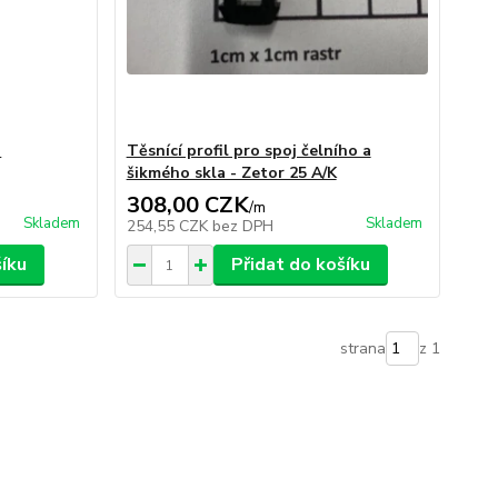
I
Těsnící profil pro spoj čelního a
šikmého skla - Zetor 25 A/K
308,00 CZK
/
m
Skladem
Skladem
254,55 CZK
bez DPH
šíku
Přidat do košíku
strana
z 1