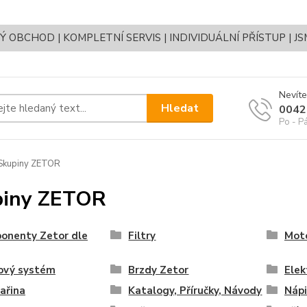
OBCHOD | KOMPLETNÍ SERVIS | INDIVIDUÁLNÍ PŘÍSTUP | J
Nevíte
Hledat
0042
Po - P
Skupiny ZETOR
piny ZETOR
onenty Zetor dle
Filtry
Moto
vový systém
Brzdy Zetor
Elek
ařina
Katalogy, Příručky, Návody
Nápi