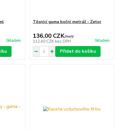
ml
Těsnící guma boční metráž - Zetor
136,00 CZK
/
metr
Skladem
Skladem
112,40 CZK
bez DPH
šíku
Přidat do košíku