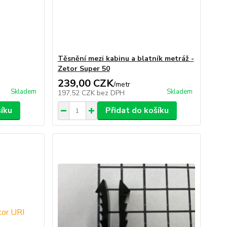
Těsnění mezi kabinu a blatník metráž -
Zetor Super 50
239,00 CZK
/
metr
Skladem
Skladem
197,52 CZK
bez DPH
šíku
Přidat do košíku