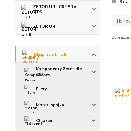
Skla
ZETOR URII CRYSTAL
ZTS
Nejnově
ZETOR URIII
Zobrazuji 
Skupiny ZETOR
Komponenty Zetor dle
CSN
Filtry
Motor, spojka
Chlazení