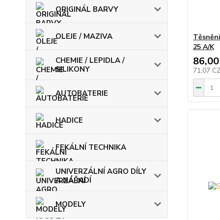
ORIGINÁL BARVY
OLEJE / MAZIVA
Těsnění
25 A/K
86,00
CHEMIE / LEPIDLA /
SILIKONY
71,07 C
AUTOBATERIE
HADICE
FEKÁLNÍ TECHNIKA
UNIVERZÁLNÍ AGRO DÍLY
A NÁŘADÍ
MODELY