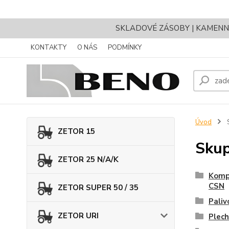
SKLADOVÉ ZÁSOBY | KAMENNÝ 
KONTAKTY
O NÁS
PODMÍNKY
Úvod
ZETOR 15
Sku
ZETOR 25 N/A/K
Komp
CSN
ZETOR SUPER 50 / 35
Pali
ZETOR URI
Plech