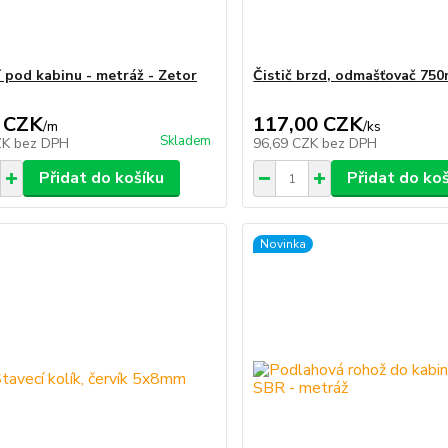
 pod kabinu - metráž - Zetor
Čistič brzd, odmašťovač 750
 CZK
117,00 CZK
/
m
/
ks
Skladem
ZK
bez DPH
96,69 CZK
bez DPH
Přidat do košíku
Přidat do ko
Novinka