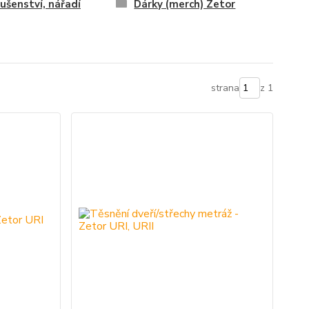
lušenství, nářadí
Dárky (merch) Zetor
strana
z 1