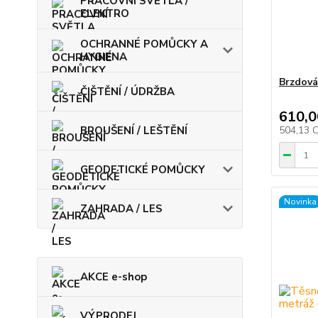
PRACOVNÍ SVĚTLA /
ELEKTRO
OCHRANNÉ POMŮCKY A
HYGIENA
Brzdová
ČIŠTĚNÍ / ÚDRŽBA
610,0
BROUŠENÍ / LEŠTĚNÍ
504,13 
GEODETICKÉ POMŮCKY
Novinka
ZAHRADA / LES
AKCE e-shop
VÝPRODEJ