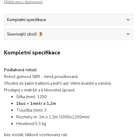
Hlídat cenu / dostupnost
Kompletní specifikace
Související zboží
3
Kompletní specifikace
Podlahová rohož:
Rohož gumová SBR - černá proužkovaná
Vhodná do kabin traktorů a kufrů aut. Velmi kvalitní a odolná.
Prodejná v metráži a k libovolné úpravě.
Šířka (mm):
1200
1kus = 1metr x 1,2m
Tloušťka (mm):
3
Rozměry m:
1m x 1,2m /1000x1200mm/
Hmotnost:
5.3 kg
bez vložek, látkově vzorkovaný rub