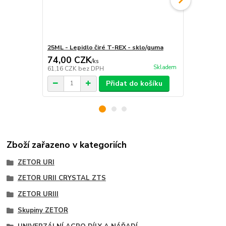
25ML - Lepidlo čiré T-REX - sklo/guma
290ML - Lep
74,00 CZK
259,00 
/
ks
Skladem
61,16 CZK
bez DPH
214,05 CZK
Přidat do košíku
Zboží zařazeno v kategoriích
ZETOR URI
ZETOR URII CRYSTAL ZTS
ZETOR URIII
Skupiny ZETOR