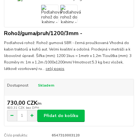
Rohož/guma/pruh/1200/3mm -
Podlahová rohož: Rohož gumová SBR - černá proužkovaná Vhodná do
kabin traktorů a kufrů aut. Velmi kvalitní a odolná. Prodejná v metráži a k
libovolné úpravě. Šířka (mm): 1200 1kus = 1metr x 1,2m Tloušťka (mm): 3
Rozměry m: 1m x 1,2m /1000x1200mm/ Hmotnost:5.3 kg bez vložek,
látkově vzorkovaný ru...
celý popis
Dostupnost
Skladem
730,00 CZK
/
m
603,31 CZK
bez DPH
Přidat do košíku
Číslo produktu:
6547310003120