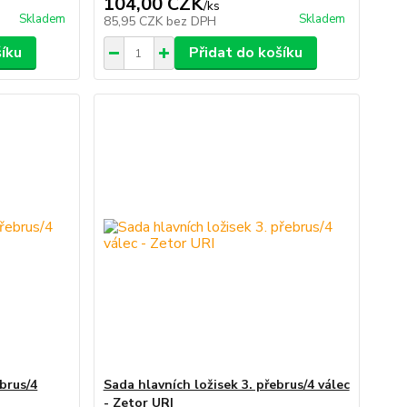
104,00 CZK
/
ks
Skladem
Skladem
85,95 CZK
bez DPH
šíku
Přidat do košíku
ebrus/4
Sada hlavních ložisek 3. přebrus/4 válec
- Zetor URI