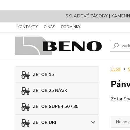
SKLADOVÉ ZÁSOBY | KAMENNÝ 
KONTAKTY
O NÁS
PODMÍNKY
Úvod
ZETOR 15
Pánv
ZETOR 25 N/A/K
Zetor Spa
ZETOR SUPER 50 / 35
Nejnově
ZETOR URI