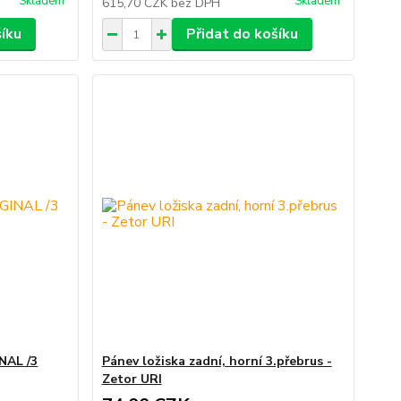
Skladem
Skladem
615,70 CZK
bez DPH
šíku
Přidat do košíku
NAL /3
Pánev ložiska zadní, horní 3.přebrus -
Zetor URI