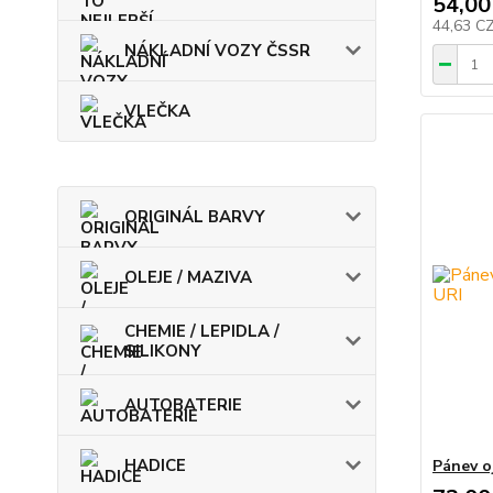
54,00
44,63 C
NÁKLADNÍ VOZY ČSSR
VLEČKA
ORIGINÁL BARVY
OLEJE / MAZIVA
CHEMIE / LEPIDLA /
SILIKONY
AUTOBATERIE
HADICE
Pánev o