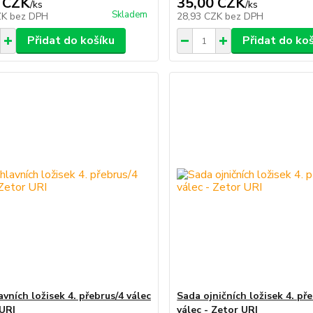
 CZK
35,00 CZK
/
ks
/
ks
Skladem
ZK
bez DPH
28,93 CZK
bez DPH
Přidat do košíku
Přidat do ko
vních ložisek 4. přebrus/4 válec
Sada ojničních ložisek 4. př
 URI
válec - Zetor URI