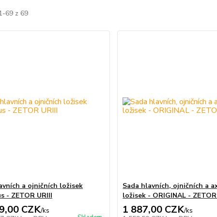
1-69 z 69
vních a ojničních ložisek
Sada hlavních, ojničních a a
us - ZETOR URIII
ložisek - ORIGINAL - ZETOR 
9,00 CZK
1 887,00 CZK
/
ks
/
ks