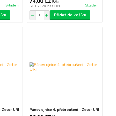
74,00 CZK
/
ks
Skladem
Skladem
61,16 CZK
bez DPH
šíku
Přidat do košíku
- Zetor URI
Pánev ojnice 4. přebroušení - Zetor URI