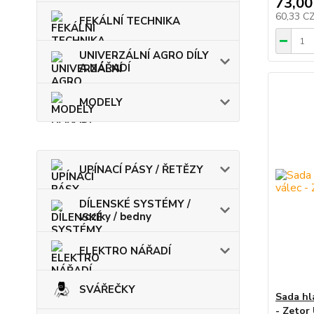
73,00
60,33 C
FEKÁLNÍ TECHNIKA
UNIVERZÁLNÍ AGRO DÍLY
A NÁŘADÍ
MODELY
UPÍNACÍ PÁSY / ŘETĚZY
DÍLENSKÉ SYSTÉMY /
vozíky / bedny
ELEKTRO NÁŘADÍ
SVÁŘEČKY
Sada hla
- Zetor