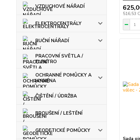
VZDUCHOVÉ NÁŘADÍ
625,0
516,53 
ELEKTROCENTRÁLY
RUČNÍ NÁŘADÍ
PRACOVNÍ SVĚTLA /
ELEKTRO
OCHRANNÉ POMŮCKY A
HYGIENA
ČIŠTĚNÍ / ÚDRŽBA
BROUŠENÍ / LEŠTĚNÍ
GEODETICKÉ POMŮCKY
Sada ojn