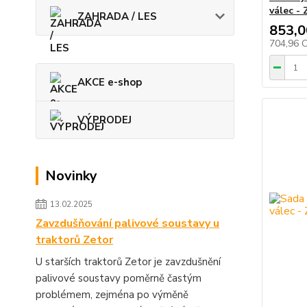
válec - 
ZAHRADA / LES
853,0
704,96 
AKCE e-shop
VÝPRODEJ
Novinky
13.02.2025
Zavzdušňování palivové soustavy u
traktorů Zetor
U starších traktorů Zetor je zavzdušnění
palivové soustavy poměrně častým
problémem, zejména po výměně