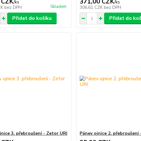
 CZK
371,00 CZK
/
ks
/
ks
Skladem
ZK
bez DPH
306,61 CZK
bez DPH
Přidat do košíku
Přidat do ko
jnice 3. přebroušení - Zetor URI
Pánev ojnice 2. přebroušení 