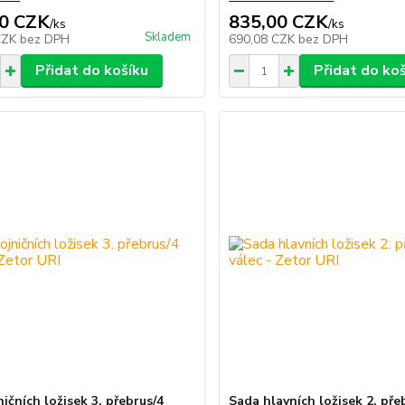
0 CZK
835,00 CZK
/
ks
/
ks
Skladem
CZK
bez DPH
690,08 CZK
bez DPH
Přidat do košíku
Přidat do ko
ičních ložisek 3. přebrus/4
Sada hlavních ložisek 2. pře