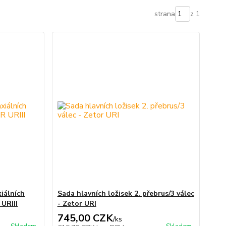
strana
z 1
xiálních
Sada hlavních ložisek 2. přebrus/3 válec
URIII
- Zetor URI
745,00 CZK
/
ks