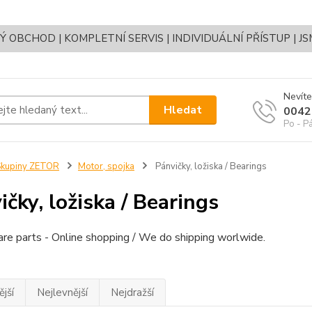
OBCHOD | KOMPLETNÍ SERVIS | INDIVIDUÁLNÍ PŘÍSTUP | J
Nevíte
Hledat
0042
Po - P
Skupiny ZETOR
Motor, spojka
Pánvičky, ložiska / Bearings
ičky, ložiska / Bearings
re parts - Online shopping / We do shipping worlwide.
jší
Nejlevnější
Nejdražší