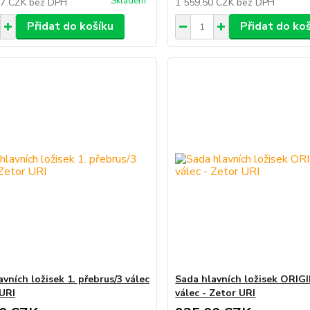
Skladem
37 CZK
bez DPH
1 559,50 CZK
bez DPH
Přidat do košíku
Přidat do ko
vních ložisek 1. přebrus/3 válec
Sada hlavních ložisek ORIGI
 URI
válec - Zetor URI