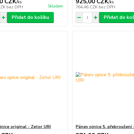
0 CZK
925,00 CZK
/
ks
/
ks
Skladem
CZK
bez DPH
764,46 CZK
bez DPH
Přidat do košíku
Přidat do ko
nice original - Zetor URI
Pánev ojnice 5. přebroušení 