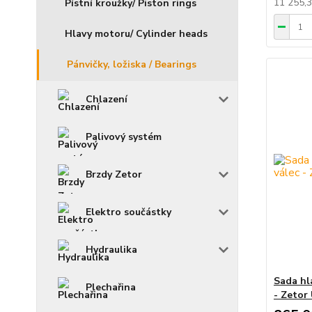
11 255,
Pístní kroužky/ Piston rings
Hlavy motoru/ Cylinder heads
Pánvičky, ložiska / Bearings
Chlazení
Palivový systém
Brzdy Zetor
Elektro součástky
Hydraulika
Sada hla
Plechařina
- Zetor