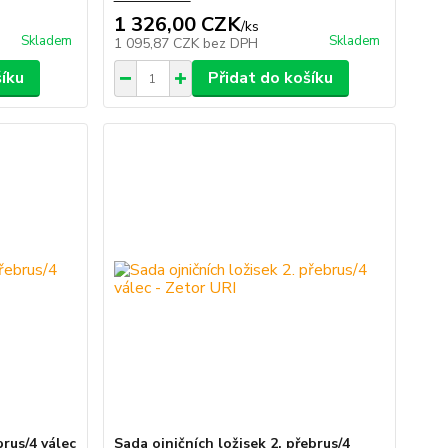
1 326,00 CZK
/
ks
Skladem
Skladem
1 095,87 CZK
bez DPH
šíku
Přidat do košíku
brus/4 válec
Sada ojničních ložisek 2. přebrus/4