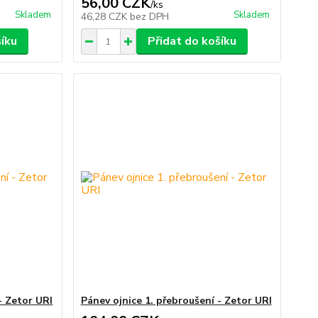
56,00 CZK
/
ks
Skladem
Skladem
46,28 CZK
bez DPH
šíku
Přidat do košíku
- Zetor URI
Pánev ojnice 1. přebroušení - Zetor URI