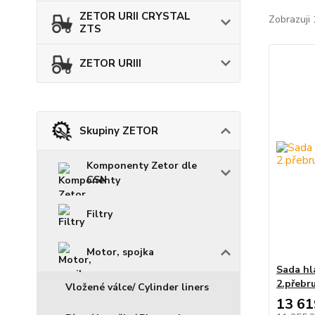
ZETOR URII CRYSTAL
Zobrazuji 
ZTS
ZETOR URIII
Skupiny ZETOR
Komponenty Zetor dle
CSN
Filtry
Motor, spojka
Sada hla
2.přebr
Vložené válce/ Cylinder liners
13 61