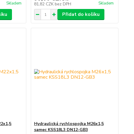
Skladem
Skladem
81,82 CZK
bez DPH
šíku
Přidat do košíku
22x1,5
Hydraulická rychlospojka M26x1,5
samec KSS18L3 DN12-GB3