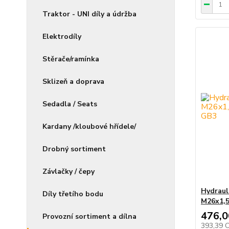
Traktor - UNI díly a údržba
Elektrodíly
Stěrače/ramínka
Sklizeň a doprava
Sedadla / Seats
Kardany /kloubové hřídele/
Drobný sortiment
Závlačky / čepy
Hydraul
Díly třetího bodu
M26x1,
476,0
Provozní sortiment a dílna
393,39 