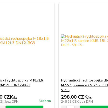
ická rychlospojka M18x1,5
Hydraulická rychlospojka dl
 KM12L3 DN12-BG3
M22x1,5 samice KMS 15L 3 
VPE5
0 CZK
298,00 CZK
/
ks
/
ks
Skladem
CZK
bez DPH
246,28 CZK
bez DPH