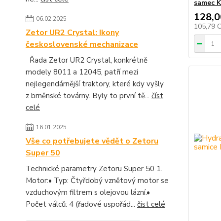
samec 
128,0
06.02.2025
105,79 
Zetor UR2 Crystal: Ikony
československé mechanizace
Řada Zetor UR2 Crystal, konkrétně
modely 8011 a 12045, patří mezi
nejlegendárnější traktory, které kdy vyšly
z brněnské továrny. Byly to první tě...
číst
celé
16.01.2025
Vše co potřebujete vědět o Zetoru
Super 50
Technické parametry Zetoru Super 50 1.
Motor:• Typ: Čtyřdobý vznětový motor se
vzduchovým filtrem s olejovou lázní.•
Počet válců: 4 (řadové uspořád...
číst celé