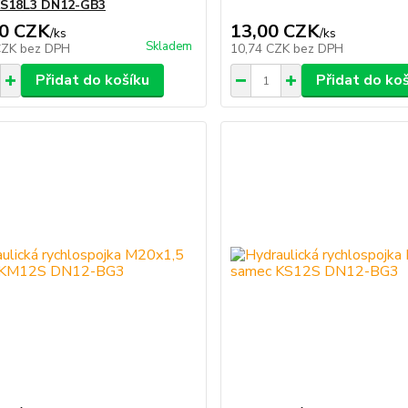
KS18L3 DN12-GB3
0 CZK
13,00 CZK
/
ks
/
ks
Skladem
CZK
bez DPH
10,74 CZK
bez DPH
Přidat do košíku
Přidat do ko