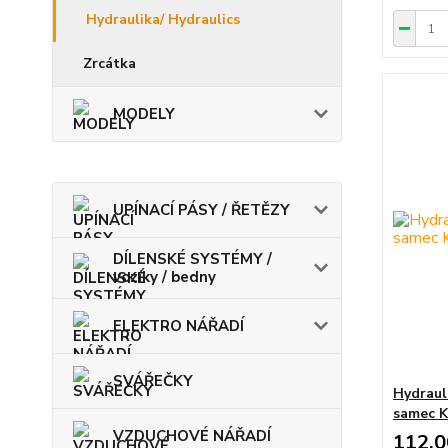
Hydraulika/ Hydraulics
Zrcátka
MODELY
UPÍNACÍ PÁSY / ŘETĚZY
DÍLENSKÉ SYSTÉMY /
vozíky / bedny
ELEKTRO NÁŘADÍ
SVÁŘEČKY
Hydraul
samec 
VZDUCHOVÉ NÁŘADÍ
112,0