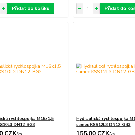
Přidat do košíku
Přidat do ko
ická rychlospojka M16x1,5
Hydraulická rychlospojka M
KS10L3 DN12-BG3
samec KSS12L3 DN12-GB3
0 CZK
155,00 CZK
/
ks
/
ks