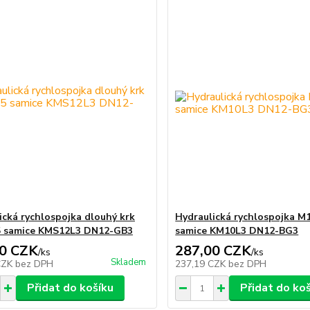
ická rychlospojka dlouhý krk
Hydraulická rychlospojka M
5 samice KMS12L3 DN12-GB3
samice KM10L3 DN12-BG3
0 CZK
287,00 CZK
/
ks
/
ks
Skladem
CZK
bez DPH
237,19 CZK
bez DPH
Přidat do košíku
Přidat do ko