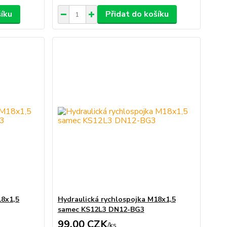
šíku
Přidat do košíku
18x1,5
Hydraulická rychlospojka M18x1,5
samec KS12L3 DN12-BG3
99,00 CZK
/
ks