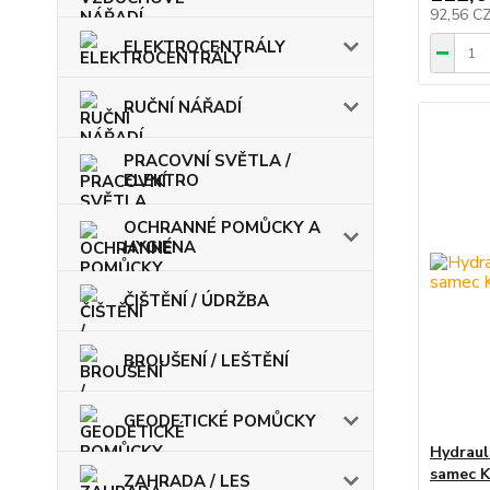
92,56 C
ELEKTROCENTRÁLY
RUČNÍ NÁŘADÍ
PRACOVNÍ SVĚTLA /
ELEKTRO
OCHRANNÉ POMŮCKY A
HYGIENA
ČIŠTĚNÍ / ÚDRŽBA
BROUŠENÍ / LEŠTĚNÍ
GEODETICKÉ POMŮCKY
Hydraul
samec 
ZAHRADA / LES