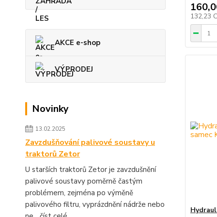
160,0
132,23 
AKCE e-shop
VÝPRODEJ
Novinky
13.02.2025
Zavzdušňování palivové soustavy u
traktorů Zetor
U starších traktorů Zetor je zavzdušnění
palivové soustavy poměrně častým
problémem, zejména po výměně
palivového filtru, vyprázdnění nádrže nebo
Hydraul
ne...
číst celé