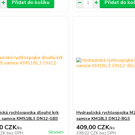
Přidat do košíku
Přidat do ko
ická rychlospojka dlouhý krk
Hydraulická rychlospojka M
5 samice KMS18L3 DN12-GB3
samice KM18L3 DN12-BG3
0 CZK
409,00 CZK
/
ks
/
ks
Skladem
CZK
bez DPH
338,02 CZK
bez DPH