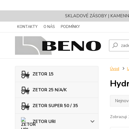
SKLADOVÉ ZÁSOBY | KAMENNÝ 
KONTAKTY
O NÁS
PODMÍNKY
Úvod
ZETOR 15
Hydr
ZETOR 25 N/A/K
Nejnově
ZETOR SUPER 50 / 35
Zobrazuji 
ZETOR URI