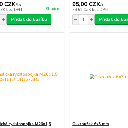
0 CZK
95,00 CZK
/
ks
/
ks
Skladem
CZK
bez DPH
78,51 CZK
bez DPH
Přidat do košíku
Přidat do ko
ická rychlospojka M26x1,5
O-kroužek 6x3 mm