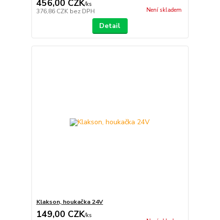
456,00 CZK
/
ks
Není skladem
376,86 CZK
bez DPH
Detail
Klakson, houkačka 24V
149,00 CZK
/
ks