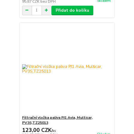
Skladem
95,87 CZK
bez DPH
Přidat do košíku
Filtrační vložka paliva PJ1 Avia, Multicar,
PV3S,TZ25013
123,00 CZK
/
ks