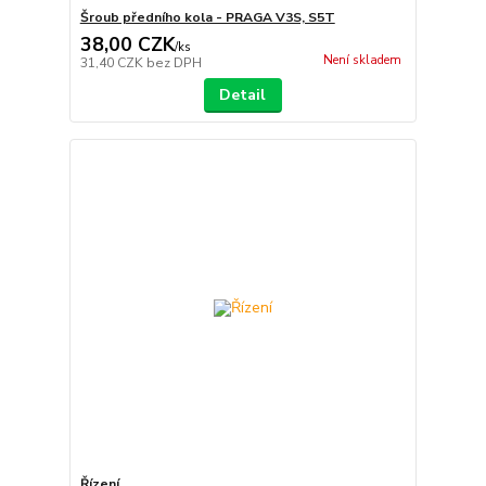
Šroub předního kola - PRAGA V3S, S5T
38,00 CZK
/
ks
Není skladem
31,40 CZK
bez DPH
Detail
Řízení