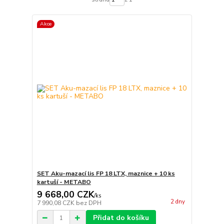
Akce
SET Aku-mazací lis FP 18 LTX, maznice + 10 ks
kartuší - METABO
9 668,00 CZK
/
ks
2 dny
7 990,08 CZK
bez DPH
Přidat do košíku