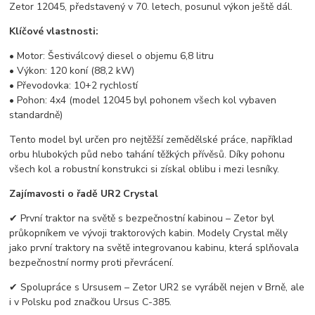
Zetor 12045, představený v 70. letech, posunul výkon ještě dál.
Klíčové vlastnosti:
• Motor: Šestiválcový diesel o objemu 6,8 litru
• Výkon: 120 koní (88,2 kW)
• Převodovka: 10+2 rychlostí
• Pohon: 4x4 (model 12045 byl pohonem všech kol vybaven
standardně)
Tento model byl určen pro nejtěžší zemědělské práce, například
orbu hlubokých půd nebo tahání těžkých přívěsů. Díky pohonu
všech kol a robustní konstrukci si získal oblibu i mezi lesníky.
Zajímavosti o řadě UR2 Crystal
✔ První traktor na světě s bezpečnostní kabinou – Zetor byl
průkopníkem ve vývoji traktorových kabin. Modely Crystal měly
jako první traktory na světě integrovanou kabinu, která splňovala
bezpečnostní normy proti převrácení.
✔ Spolupráce s Ursusem – Zetor UR2 se vyráběl nejen v Brně, ale
i v Polsku pod značkou Ursus C-385.