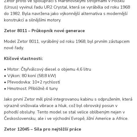
Zetor proto ve spolupráci s Martinovskými strojírnami v Polsku
(Ursus) vyvinul řadu UR2 Crystal, která se vyráběla od roku 1968
do 1982. Byla navržena jako výkonnější alternativa s modernější
konstrukcí a silnějšími motory.
Zetor 8011 – Průkopník nové generace
Model Zetor 8011, vyráběný od roku 1968, byl prvním zástupcem
nové řady.
Klíčové vlastnosti:
• Motor: Čtyřválcový diesel o objemu 4,6 litru
• Výkon: 80 koní (58,8 kW)
• Převodovka: 10+2 rychlostí
• Hmotnost: Přibližně 4 tuny
Jako první Zetor měl plně integrovanou kabinu s odpružením, která
výrazně snižovala vibrace a hluk, což byl obrovský posun v
pohodlí obsluhy. Tento model se stal velice oblíbeným nejen v
Československu, ale i ve východní Evropě, Jižní Americe a Africe.
Zetor 12045 – Síla pro nejtěžší práce