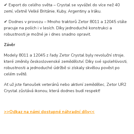
✔ Export do celého světa – Crystal se vyvážel do více než 40
zemí, včetně Velké Británie, Kuby, Argentiny a Iráku.
✔ Dodnes v provozu – Mnoho traktorů Zetor 8011 a 12045 stále
pracuje na polích i v lesích. Díky jednoduché konstrukci a
robustnosti je možné je i dnes snadno opravit.
Závěr
Modely 8011 a 12045 z řady Zetor Crystal byly revoluční stroje,
které změnily československé zemědělství. Díky své spolehlivosti,
robustnosti a jednoduché údržbě si získaly skvělou pověst po
celém světě.
Ať už jste fanoušek veteránů nebo aktivní zemědělec, Zetor UR2
Crystal zůstává ikonou, která dodnes budí respekt!
>>Odkaz na námi dostupné náhradní díly<<