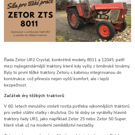
Řada Zetor UR2 Crystal, konkrétně modely 8011 a 12045, patří
mezi nejlegendárnější traktory, které kdy vyšly z brněnské továrny.
Byly to první těžké traktory Zetoru s kabinou integrovanou do
konstrukce, což přineslo nejen vyšší komfort, ale i lepší
bezpečnost.
Začátek éry těžkých traktorů
V 60. letech minulého století rostla potřeba výkonnějších traktorů
pro velké státní statky i družstva. Do té doby se vyráběly hlavně
traktory řady UR1, jako například Zetor 25 nebo Zetor 50 Super,
které však už na moderní zemědělství nestačily.