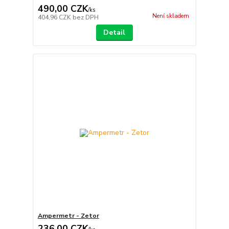
490,00 CZK
/
ks
Není skladem
404,96 CZK
bez DPH
Detail
Ampermetr - Zetor
236,00 CZK