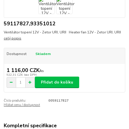
59117827,93351012
Ventilátor topení 12V - Zetor URI, URII Heater fan 12V - Zetor URI, URII
celý popis
Dostupnost
Skladem
1 116,00 CZK
/
ks
922,31 CZK
bez DPH
Přidat do košíku
Číslo produktu:
0059117827
Hlídat cenu / dostupnost
Kompletní specifikace