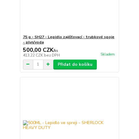
75 g - SH27 - Lepidlo zajišťovací - trubkové spoje
- plyn/voda
500,00 CZK
/
ks
Skladem
413,22 CZK
bez DPH
Přidat do košíku