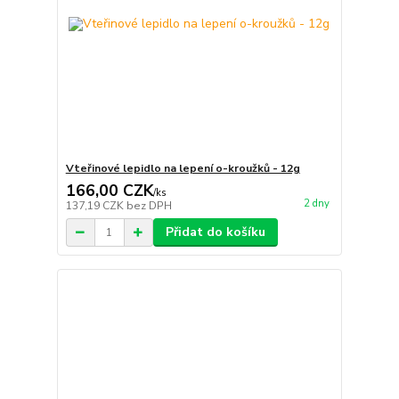
Vteřinové lepidlo na lepení o-kroužků - 12g
166,00 CZK
/
ks
2 dny
137,19 CZK
bez DPH
Přidat do košíku