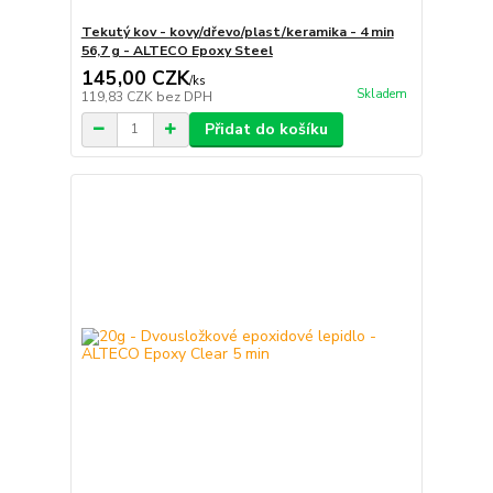
Tekutý kov - kovy/dřevo/plast/keramika - 4 min
56,7 g - ALTECO Epoxy Steel
145,00 CZK
/
ks
Skladem
119,83 CZK
bez DPH
Přidat do košíku