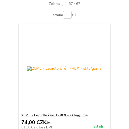
Zobrazuji 1-67 z 67
strana
z 1
25ML - Lepidlo čiré T-REX - sklo/guma
74,00 CZK
/
ks
Skladem
61,16 CZK
bez DPH