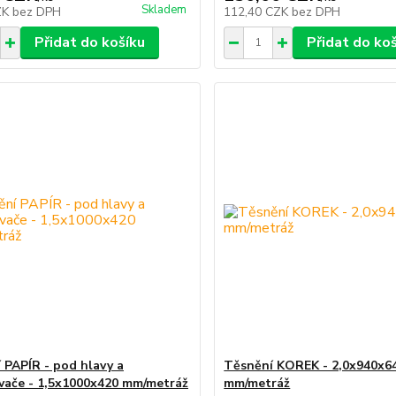
Skladem
ZK
bez DPH
112,40 CZK
bez DPH
Přidat do košíku
Přidat do ko
 PAPÍR - pod hlavy a
Těsnění KOREK - 2,0x940x6
vače - 1,5x1000x420 mm/metráž
mm/metráž