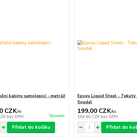
ění kabiny samolepicí - metráž
Epoxy Liquid Steel - Tekutý 
Soudal
0 CZK
199,00 CZK
/
m
/
ks
Skladem
CZK
bez DPH
164,46 CZK
bez DPH
Přidat do košíku
Přidat do ko