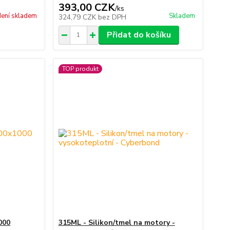
393,00 CZK
/
ks
ení skladem
Skladem
324,79 CZK
bez DPH
Přidat do košíku
TOP produkt
000
315ML - Silikon/tmel na motory -