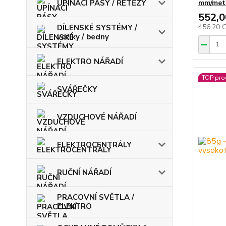
UPÍNACÍ PÁSY / ŘETĚZY
mm/met
552,0
456,20 
DÍLENSKÉ SYSTÉMY /
vozíky / bedny
ELEKTRO NÁŘADÍ
TOP pro
SVÁŘEČKY
VZDUCHOVÉ NÁŘADÍ
ELEKTROCENTRÁLY
RUČNÍ NÁŘADÍ
PRACOVNÍ SVĚTLA /
ELEKTRO