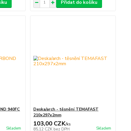
šíku
Přidat do košíku
BOND 940FC
Deska/arch - těsnění TEMAFAST
210x297x2mm
103,00 CZK
/
ks
Skladem
Skladem
85,12 CZK
bez DPH