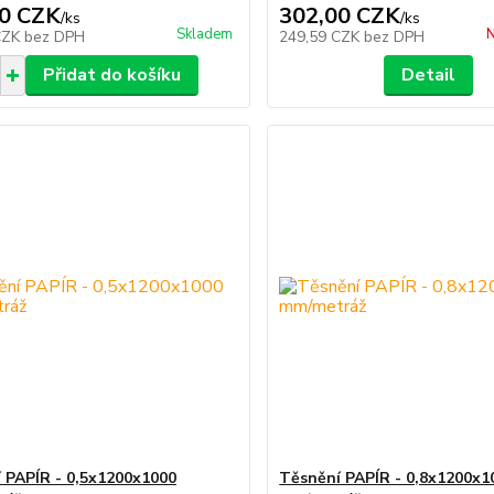
0 CZK
302,00 CZK
/
ks
/
ks
Skladem
N
CZK
bez DPH
249,59 CZK
bez DPH
Přidat do košíku
Detail
 PAPÍR - 0,5x1200x1000
Těsnění PAPÍR - 0,8x1200x1