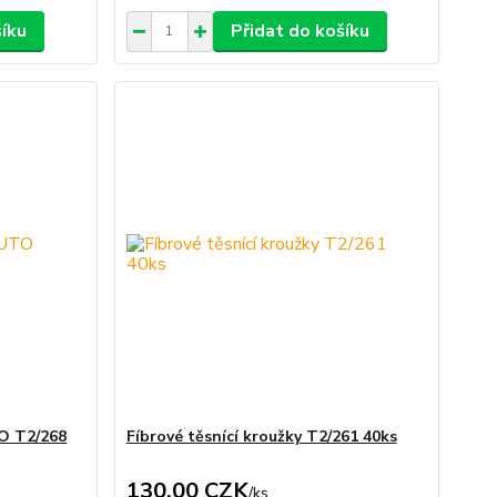
šíku
Přidat do košíku
TO T2/268
Fíbrové těsnící kroužky T2/261 40ks
130,00 CZK
/
ks