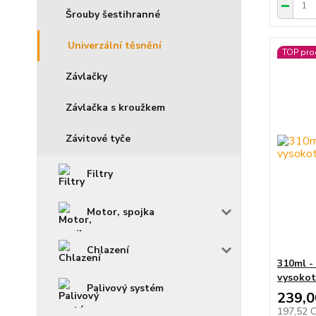
Šrouby šestihranné
Univerzální těsnění
TOP pro
Závlačky
Závlačka s kroužkem
Závitové tyče
Filtry
Motor, spojka
Chlazení
310ml -
vysokot
Palivový systém
239,0
197,52 