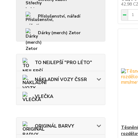
42,98 C
Příslušenství, nářadí
Dárky (merch) Zetor
TO NEJLEPŠÍ "PRO LÉTO"
NÁKLADNÍ VOZY ČSSR
VLEČKA
ORIGINÁL BARVY
Těsnění
rozdělo