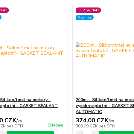
dukt
TOP produkt
Novinka
 Silikon/tmel na motory -
200ml - Silikon/tmel na mot
teplotní - GASKET SEALANT
vysokoteplotní - GASKET 
AUTOMATIC
0 CZK
374,00 CZK
/
ks
/
ks
Skladem
CZK
bez DPH
309,09 CZK
bez DPH