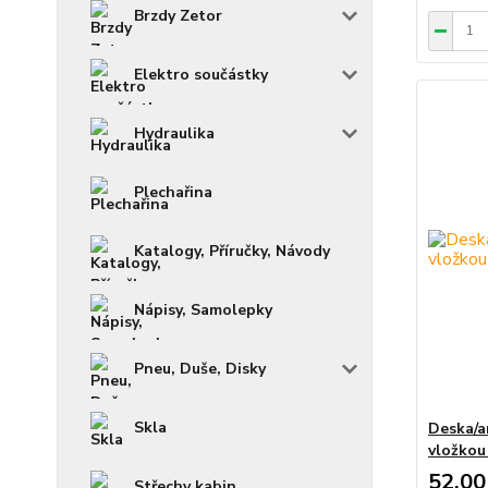
Brzdy Zetor
Elektro součástky
Hydraulika
Plechařina
Katalogy, Příručky, Návody
Nápisy, Samolepky
Pneu, Duše, Disky
Skla
Deska/a
vložko
52,00
Střechy kabin