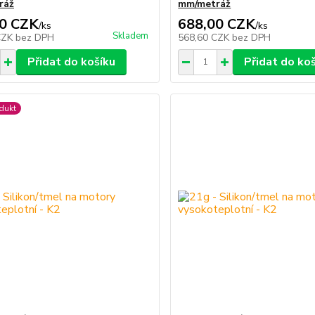
ráž
mm/metráž
0 CZK
688,00 CZK
/
ks
/
ks
Skladem
CZK
bez DPH
568,60 CZK
bez DPH
Přidat do košíku
Přidat do ko
dukt