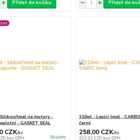
Přidat do košíku
Přidat do ko
dukt
 Silikon/tmel na motory -
310ml - Lepící tmel - CAR
eplotní - GASKET SEAL
černý
0 CZK
258,00 CZK
/
ks
/
ks
Skladem
CZK
bez DPH
213,22 CZK
bez DPH