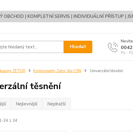
OBCHOD | KOMPLETNÍ SERVIS | INDIVIDUÁLNÍ PŘÍSTUP | J
Nevíte
Hledat
0042
Po - P
Skupiny ZETOR
Komponenty Zetor dle CSN
Univerzální těsnění
erzální těsnění
jší
Nejlevnější
Nejdražší
1-24 z 24