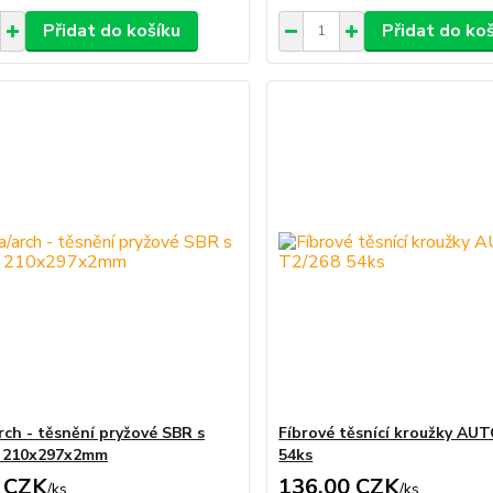
Přidat do košíku
Přidat do ko
rch - těsnění pryžové SBR s
Fíbrové těsnící kroužky AU
u 210x297x2mm
54ks
 CZK
136,00 CZK
/
ks
/
ks