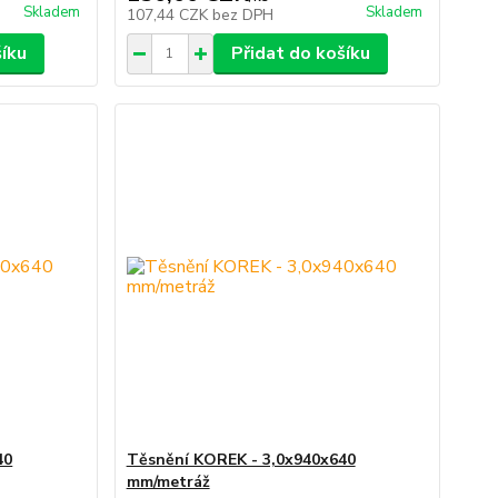
Skladem
Skladem
107,44 CZK
bez DPH
šíku
Přidat do košíku
40
Těsnění KOREK - 3,0x940x640
mm/metráž