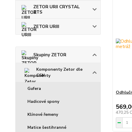
ZETOR URII CRYSTAL
ZTS
ZETOR URIII
Skupiny ZETOR
Komponenty Zetor dle
CSN
Gufera
Odhlučn
Hadicové spony
569,0
470,25 
Klínové řemeny
Matice šestihranné