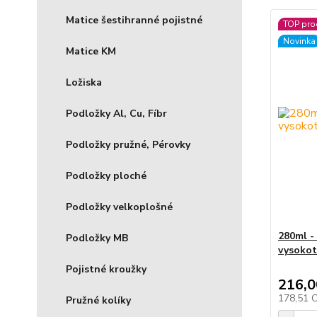
Matice šestihranné pojistné
TOP pro
Novinka
Matice KM
Ložiska
Podložky Al, Cu, Fíbr
Podložky pružné, Pérovky
Podložky ploché
Podložky velkoplošné
280ml -
Podložky MB
vysoko
Pojistné kroužky
216,0
178,51 
Pružné kolíky