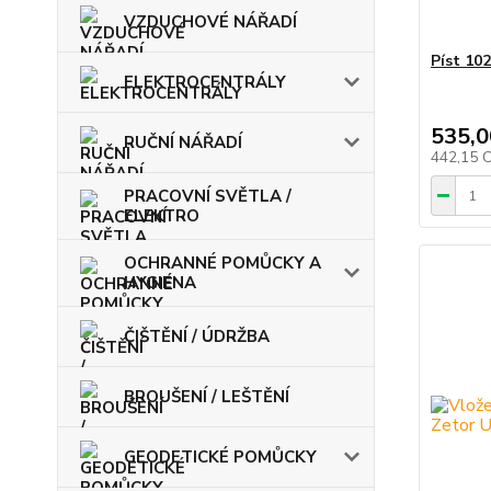
VZDUCHOVÉ NÁŘADÍ
Píst 10
ELEKTROCENTRÁLY
535,0
RUČNÍ NÁŘADÍ
442,15 
PRACOVNÍ SVĚTLA /
ELEKTRO
OCHRANNÉ POMŮCKY A
HYGIENA
ČIŠTĚNÍ / ÚDRŽBA
BROUŠENÍ / LEŠTĚNÍ
GEODETICKÉ POMŮCKY