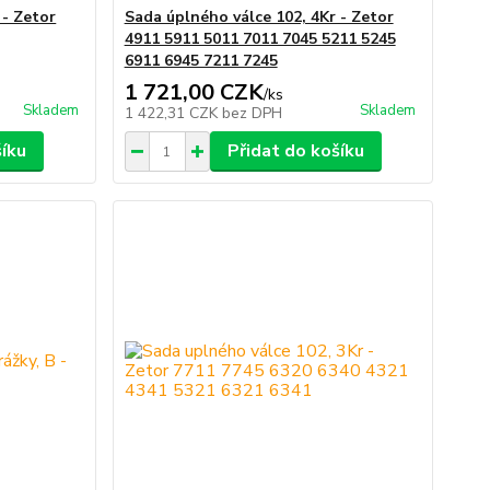
 - Zetor
Sada úplného válce 102, 4Kr - Zetor
4911 5911 5011 7011 7045 5211 5245
6911 6945 7211 7245
1 721,00 CZK
/
ks
Skladem
Skladem
1 422,31 CZK
bez DPH
šíku
Přidat do košíku