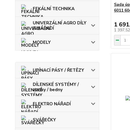
Sada úp
FEKÁLNÍ TECHNIKA
6011 60
UNIVERZÁLNÍ AGRO DÍLY
1 691
A NÁŘADÍ
1 397,5
MODELY
UPÍNACÍ PÁSY / ŘETĚZY
DÍLENSKÉ SYSTÉMY /
vozíky / bedny
ELEKTRO NÁŘADÍ
SVÁŘEČKY