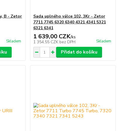
, B - Zetor
Sada uplného válce 102, 3Kr - Zetor
7711 7745 6320 6340 4321 4341 5321
6321 6341
1 639,00 CZK
/
ks
Skladem
Skladem
1 354,55 CZK
bez DPH
šíku
Přidat do košíku