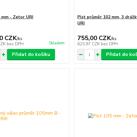
2 mm - Zetor URI
Píst průměr 102 mm, 3 drážky
URI
0 CZK
755,00 CZK
/
ks
/
ks
Skladem
CZK
bez DPH
623,97 CZK
bez DPH
Přidat do košíku
Přidat do ko