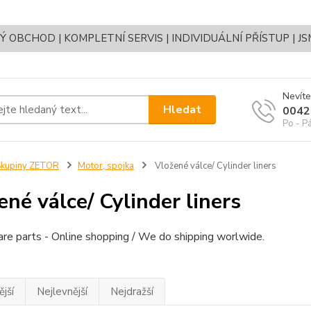
OBCHOD | KOMPLETNÍ SERVIS | INDIVIDUÁLNÍ PŘÍSTUP | J
Nevíte
Hledat
0042
Po - P
Skupiny ZETOR
Motor, spojka
Vložené válce/ Cylinder liners
ené válce/ Cylinder liners
re parts - Online shopping / We do shipping worlwide.
jší
Nejlevnější
Nejdražší