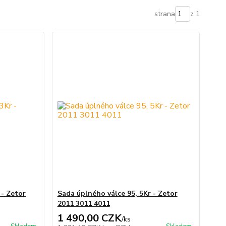
strana
z 1
 - Zetor
Sada úplného válce 95, 5Kr - Zetor
2011 3011 4011
1 490,00 CZK
/
ks