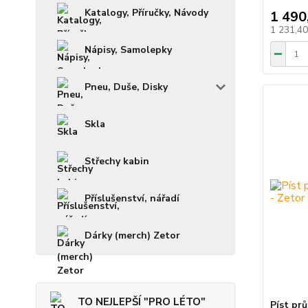
Katalogy, Příručky, Návody
1 490
1 231,4
Nápisy, Samolepky
Pneu, Duše, Disky
Skla
Střechy kabin
Příslušenství, nářadí
Dárky (merch) Zetor
TO NEJLEPŠÍ "PRO LÉTO"
Píst pr