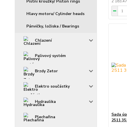
2 183,4
Pístní kroužky/ Piston rings
Hlavy motoru/ Cylinder heads
Pánvičky, ložiska / Bearings
Chlazení
Palivový systém
Brzdy Zetor
Elektro součástky
Hydraulika
Sada úp
Plechařina
2511 35