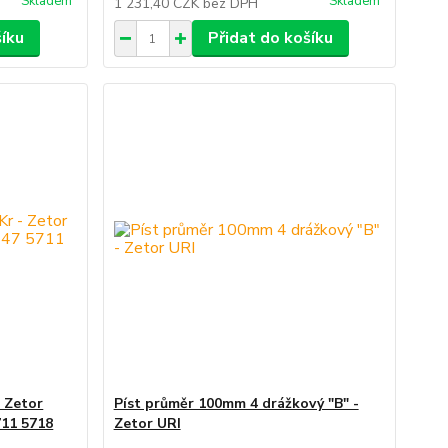
Skladem
Skladem
1 231,40 CZK
bez DPH
šíku
Přidat do košíku
- Zetor
Píst průměr 100mm 4 drážkový "B" -
711 5718
Zetor URI