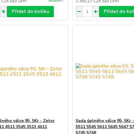
Skladem
7 CZK
bez DPH
1 380,17 CZK
bez DPH
Přidat do košíku
Přidat do ko
lného válce 95, 5Kr - Zetor
Sada úplného válce 95, 5Kr 
11 4511 3545 3513 4611
5511 5545 5611 5645 5647 5
5745 5748