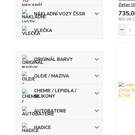
Zetor U
735,0
NÁKLADNÍ VOZY ČSSR
607,44 
VLEČKA
ORIGINÁL BARVY
OLEJE / MAZIVA
CHEMIE / LEPIDLA /
SILIKONY
AUTOBATERIE
HADICE