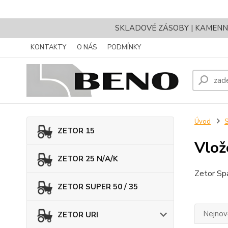
SKLADOVÉ ZÁSOBY | KAMENNÝ 
KONTAKTY
O NÁS
PODMÍNKY
Úvod
ZETOR 15
Vlož
ZETOR 25 N/A/K
Zetor Spa
ZETOR SUPER 50 / 35
Nejnově
ZETOR URI