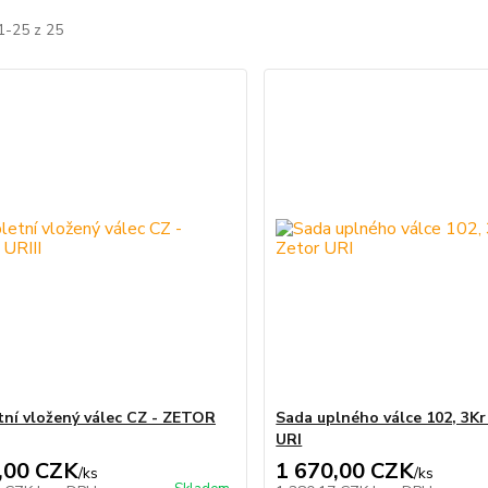
1-25 z 25
ní vložený válec CZ - ZETOR
Sada uplného válce 102, 3Kr
URI
,00 CZK
1 670,00 CZK
/
ks
/
ks