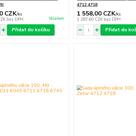
RI
4712 4718
0 CZK
1 558,00 CZK
/
ks
/
ks
Skladem
CZK
bez DPH
1 287,60 CZK
bez DPH
Přidat do košíku
Přidat do ko