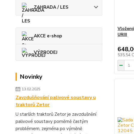
ZAHRADA / LES
Vložený
URIII
AKCE e-shop
648,0
VÝPRODEJ
535,54 
Novinky
13.02.2025
Zavzdušňování palivové soustavy u
traktorů Zetor
U starších traktorů Zetor je zavzdušnění
palivové soustavy poměrně častým
problémem, zejména po výměně