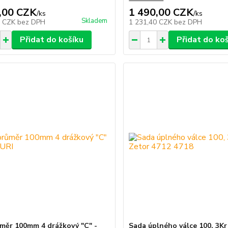
,00 CZK
1 490,00 CZK
/
ks
/
ks
Skladem
0 CZK
bez DPH
1 231,40 CZK
bez DPH
Přidat do košíku
Přidat do ko
ůměr 100mm 4 drážkový "C" -
Sada úplného válce 100, 3Kr