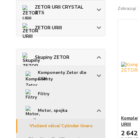
ZETOR URII CRYSTAL
Zobrazuji 
ZTS
ZETOR URIII
Skupiny ZETOR
Komponenty Zetor dle
CSN
Filtry
Motor, spojka
Komplet
URIII
Vložené válce/ Cylinder liners
2 642