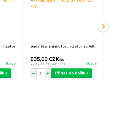
 - Zetor
Sada těsnění motoru - Zetor 25 A/K
Kl
935,00 CZK
5
/
ks
Skladem
Skladem
772,73 CZK
bez DPH
44
šíku
Přidat do košíku