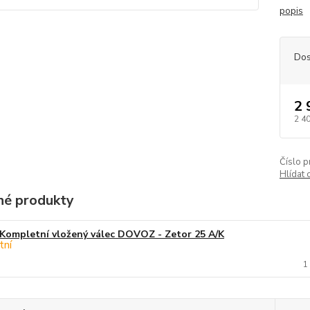
popis
Dos
2 
2 4
Číslo p
Hlídat 
é produkty
Kompletní vložený válec DOVOZ - Zetor 25 A/K
1