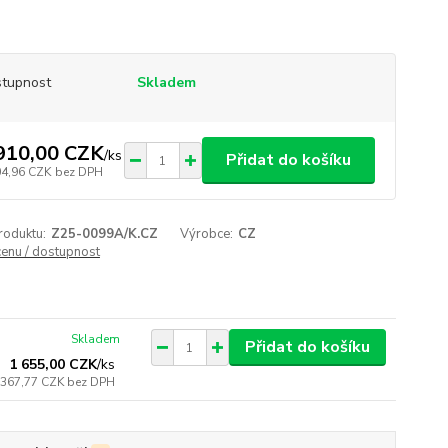
tupnost
Skladem
910,00 CZK
/
ks
Přidat do košíku
04,96 CZK
bez DPH
roduktu:
Z25-0099A/K.CZ
Výrobce:
CZ
cenu / dostupnost
Skladem
Přidat do košíku
1 655,00 CZK
/
ks
 367,77 CZK
bez DPH