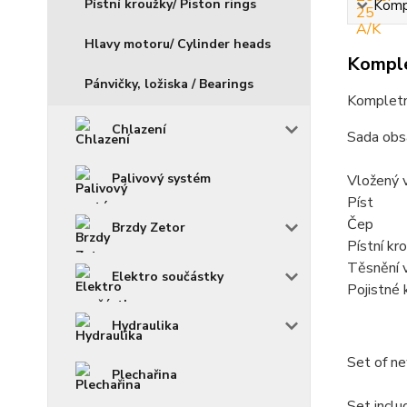
Pístní kroužky/ Piston rings
Kompl
Hlavy motoru/ Cylinder heads
Komple
Pánvičky, ložiska / Bearings
Kompletní
Chlazení
Sada obs
Palivový systém
Vložený 
Píst
Čep
Brzdy Zetor
Pístní kr
Těsnění 
Elektro součástky
Pojistné 
Hydraulika
Set of ne
Plechařina
Set inclu