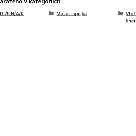
zařazeno v kategoriích
R 25 N/A/K
Motor, spojka
Vlož
line