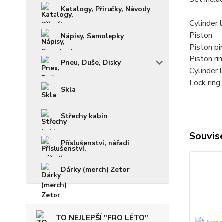
Katalogy, Příručky, Návody
Cylinder l
Piston
Nápisy, Samolepky
Piston pi
Piston ri
Pneu, Duše, Disky
Cylinder l
Lock ring
Skla
Střechy kabin
Souvise
Příslušenství, nářadí
Dárky (merch) Zetor
TO NEJLEPŠÍ "PRO LÉTO"