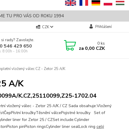
SME TU PRO VÁS OD ROKU 1994
Přihlášení
CZK
 si rady? Zavolejte.
0
ks
0 546 429 650
za
0,00 CZK
á: 8:00h - 16:00h
letní vložený válec CZ - Zetor 25 A/K
25 A/K
0099A/K.CZ,25110099,Z25-1702.04
tní vložený válec - Zetor 25 A/K / CZ Sada obsahuje:Vložený
ístČepPístní kroužkyTěsnění válcePojistné kroužky Set of
linder liner for Zetor 25 / CZSet include:Cylinder
stonPiston pinPiston ringsCylinder liner sealLock ring
celý