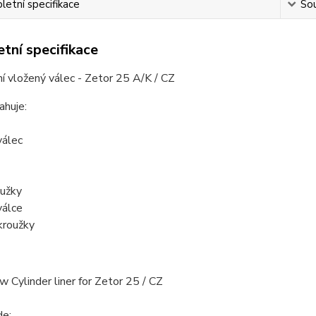
etní specifikace
Sou
tní specifikace
 vložený válec - Zetor 25 A/K / CZ
ahuje:
válec
oužky
válce
kroužky
w Cylinder liner for Zetor 25 / CZ
de: