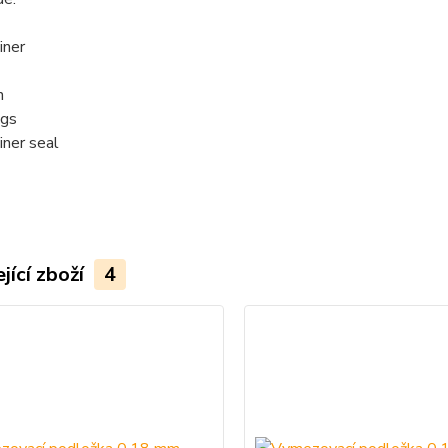
iner
n
ngs
iner seal
jící zboží
4