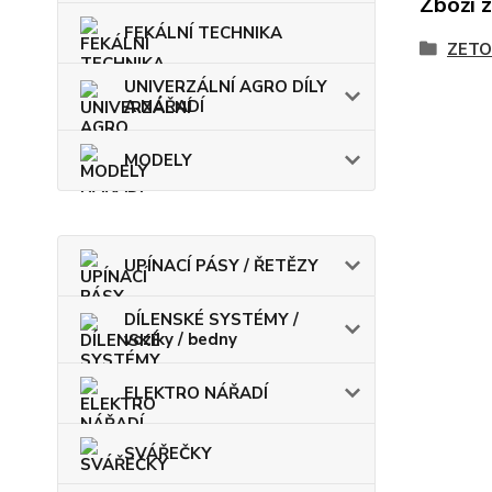
Zboží 
FEKÁLNÍ TECHNIKA
ZETO
UNIVERZÁLNÍ AGRO DÍLY
A NÁŘADÍ
MODELY
UPÍNACÍ PÁSY / ŘETĚZY
DÍLENSKÉ SYSTÉMY /
vozíky / bedny
ELEKTRO NÁŘADÍ
SVÁŘEČKY