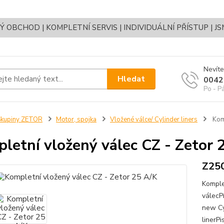
OBCHOD | KOMPLETNÍ SERVIS | INDIVIDUÁLNÍ PŘÍSTUP | J
Nevíte
Hledat
0042
Po - P
Skupiny ZETOR
Motor, spojka
Vložené válce/ Cylinder liners
Komp
letní vložený válec CZ - Zetor 
Z25
Komple
válecP
new Cy
linerPi