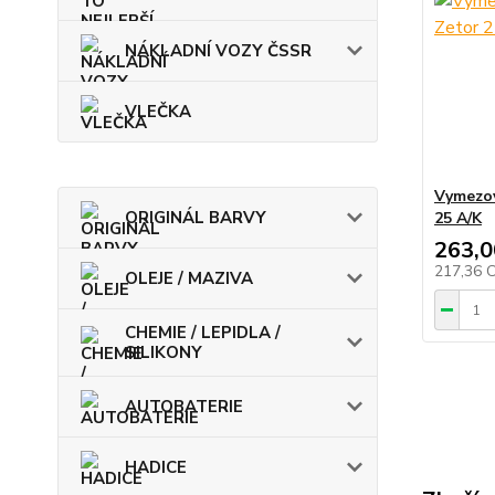
NÁKLADNÍ VOZY ČSSR
VLEČKA
Vymezov
ORIGINÁL BARVY
25 A/K
263,0
217,36 
OLEJE / MAZIVA
CHEMIE / LEPIDLA /
SILIKONY
AUTOBATERIE
HADICE