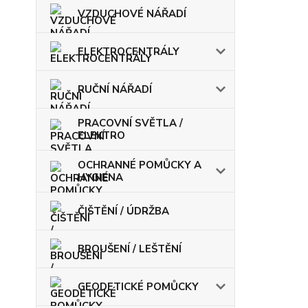
VZDUCHOVÉ NÁŘADÍ
ELEKTROCENTRÁLY
RUČNÍ NÁŘADÍ
PRACOVNÍ SVĚTLA /
ELEKTRO
OCHRANNÉ POMŮCKY A
HYGIENA
ČIŠTĚNÍ / ÚDRŽBA
BROUŠENÍ / LEŠTĚNÍ
GEODETICKÉ POMŮCKY