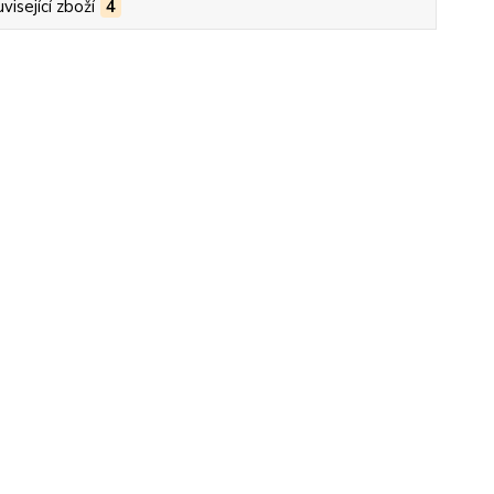
visející zboží
4