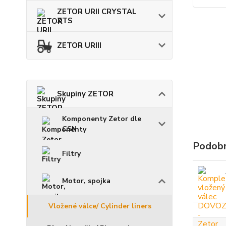
ZETOR URII CRYSTAL
ZTS
ZETOR URIII
Skupiny ZETOR
Komponenty Zetor dle
CSN
Podobn
Filtry
Motor, spojka
Vložené válce/ Cylinder liners