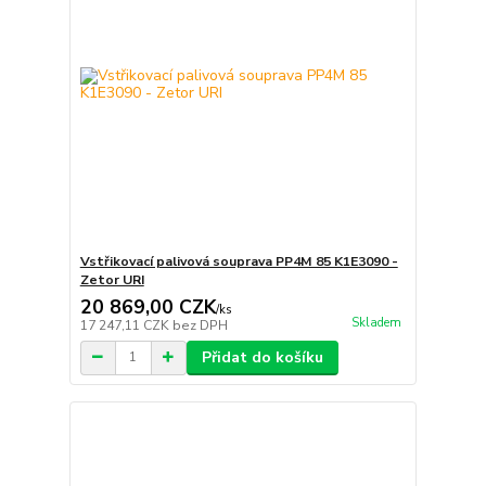
Vstřikovací palivová souprava PP4M 85 K1E3090 -
Zetor URI
20 869,00 CZK
/
ks
Skladem
17 247,11 CZK
bez DPH
Přidat do košíku