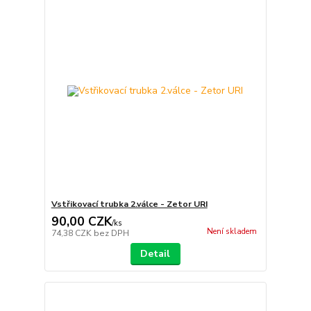
Vstřikovací trubka 2.válce - Zetor URI
90,00 CZK
/
ks
Není skladem
74,38 CZK
bez DPH
Detail