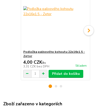
Podložka palivového kohoutu 22x16x1.5 -
Podložka 22
Zetor
4,00 CZK
4,00 CZ
/
ks
Skladem
3,31 CZK
bez DPH
3,31 CZK
be
Přidat do košíku
Zboží zařazeno v kategoriích