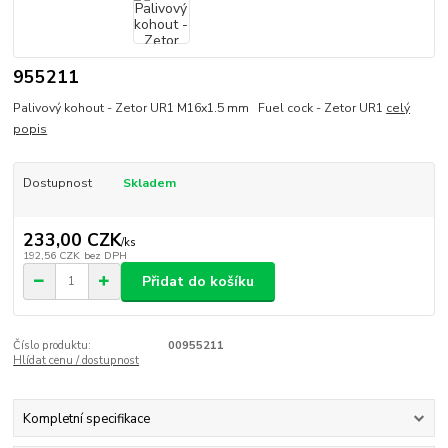
955211
Palivový kohout - Zetor UR1 M16x1.5 mm Fuel cock - Zetor UR1
celý
popis
Dostupnost
Skladem
233,00 CZK
/
ks
192,56 CZK
bez DPH
Přidat do košíku
Číslo produktu:
00955211
Hlídat cenu / dostupnost
Kompletní specifikace