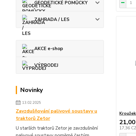
GEODETICKÉ POMŮCKY
ZAHRADA / LES
AKCE e-shop
VÝPRODEJ
Novinky
13.02.2025
Zavzdušňování palivové soustavy u
Kroužek 
traktorů Zetor
21,00
U starších traktorů Zetor je zavzdušnění
17,36 C
palivové soustavy poměrně častým