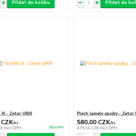
Přidat do košíku
Přidat do ko
III - Zetor URIII
Plech lamely spojky - Zetor 
 CZK
580,00 CZK
/
ks
/
ks
Skladem
ZK
bez DPH
479,34 CZK
bez DPH