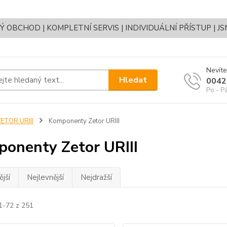
OBCHOD | KOMPLETNÍ SERVIS | INDIVIDUÁLNÍ PŘÍSTUP | J
Nevíte
Hledat
0042
Po - P
ETOR URIII
Komponenty Zetor URIII
onenty Zetor URIII
jší
Nejlevnější
Nejdražší
1-72 z 251