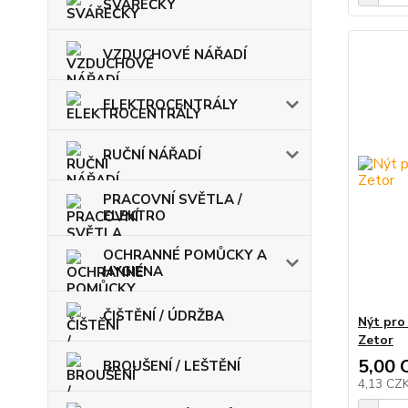
SVÁŘEČKY
VZDUCHOVÉ NÁŘADÍ
ELEKTROCENTRÁLY
RUČNÍ NÁŘADÍ
PRACOVNÍ SVĚTLA /
ELEKTRO
OCHRANNÉ POMŮCKY A
HYGIENA
ČIŠTĚNÍ / ÚDRŽBA
Nýt pro
Zetor
5,00 
BROUŠENÍ / LEŠTĚNÍ
4,13 CZ