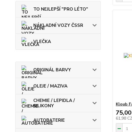
TO NEJLEPŠÍ "PRO LÉTO"
NÁKLADNÍ VOZY ČSSR
VLEČKA
ORIGINÁL BARVY
OLEJE / MAZIVA
CHEMIE / LEPIDLA /
Kloub F
SILIKONY
75,00
61,98 C
AUTOBATERIE