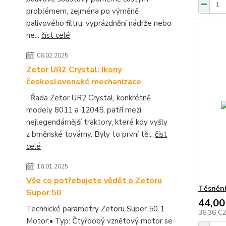
problémem, zejména po výměně
palivového filtru, vyprázdnění nádrže nebo
ne...
číst celé
06.02.2025
Zetor UR2 Crystal: Ikony
československé mechanizace
Řada Zetor UR2 Crystal, konkrétně
modely 8011 a 12045, patří mezi
nejlegendárnější traktory, které kdy vyšly
z brněnské továrny. Byly to první tě...
číst
celé
16.01.2025
Vše co potřebujete vědět o Zetoru
Těsnění 
Super 50
44,00
Technické parametry Zetoru Super 50 1.
36,36 C
Motor:• Typ: Čtyřdobý vznětový motor se