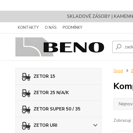
SKLADOVÉ ZÁSOBY | KAMENNÝ 
KONTAKTY
O NÁS
PODMÍNKY
Úvod
Z
ZETOR 15
Komp
ZETOR 25 N/A/K
Nejnově
ZETOR SUPER 50 / 35
Zobrazuji 
ZETOR URI