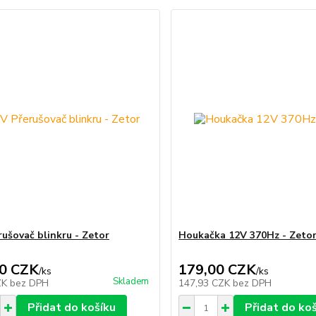
rušovač blinkru - Zetor
Houkačka 12V 370Hz - Zeto
0 CZK
179,00 CZK
/
ks
/
ks
Skladem
ZK
bez DPH
147,93 CZK
bez DPH
Přidat do košíku
Přidat do ko