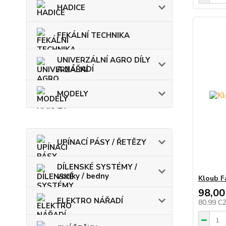
HADICE
FEKÁLNÍ TECHNIKA
UNIVERZÁLNÍ AGRO DÍLY
A NÁŘADÍ
MODELY
UPÍNACÍ PÁSY / ŘETĚZY
DÍLENSKÉ SYSTÉMY /
vozíky / bedny
Kloub F
98,00
ELEKTRO NÁŘADÍ
80,99 C