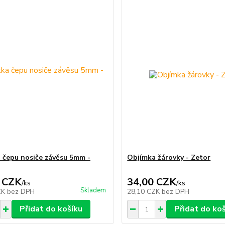
a čepu nosiče závěsu 5mm -
Objímka žárovky - Zetor
 CZK
34,00 CZK
/
ks
/
ks
Skladem
ZK
bez DPH
28,10 CZK
bez DPH
Přidat do košíku
Přidat do ko