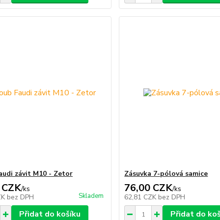
audi závit M10 - Zetor
Zásuvka 7-pólová samice
 CZK
76,00 CZK
/
ks
/
ks
Skladem
ZK
bez DPH
62,81 CZK
bez DPH
Přidat do košíku
Přidat do ko