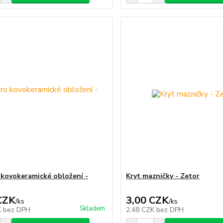
 kovokeramické obložení -
Kryt mazničky - Zetor
CZK
3,00 CZK
/
ks
/
ks
Skladem
K
bez DPH
2,48 CZK
bez DPH