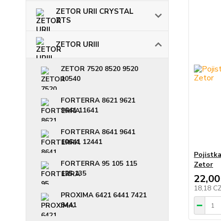
ZETOR URII CRYSTAL
ZTS
ZETOR URIII
ZETOR 7520 8520 9520
10540
FORTERRA 8621 9621
9641 11641
FORTERRA 8641 9641
10641 12441
Pojistk
FORTERRA 95 105 115
Zetor
125 135
22,00
18,18 C
PROXIMA 6421 6441 7421
8441