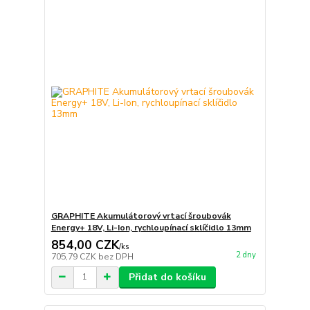
GRAPHITE Akumulátorový vrtací šroubovák
Energy+ 18V, Li-Ion, rychloupínací sklíčidlo 13mm
854,00 CZK
/
ks
2 dny
705,79 CZK
bez DPH
Přidat do košíku