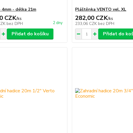
- 4mm - délka 21m
Pláštěnka VENTO vel. XL
0 CZK
282,00 CZK
/
ks
/
ks
2 dny
CZK
bez DPH
233,06 CZK
bez DPH
Přidat do košíku
Přidat do ko