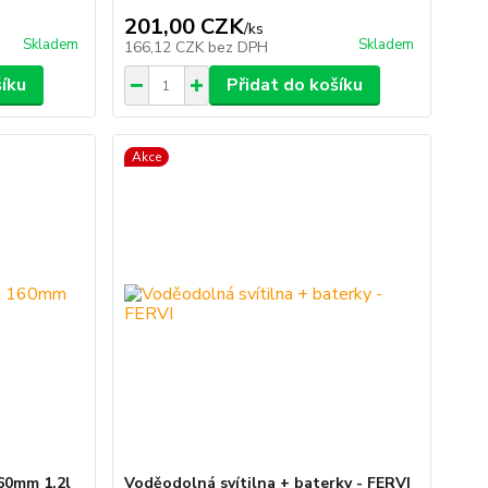
201,00 CZK
/
ks
Skladem
Skladem
166,12 CZK
bez DPH
šíku
Přidat do košíku
Akce
160mm 1,2l
Voděodolná svítilna + baterky - FERVI