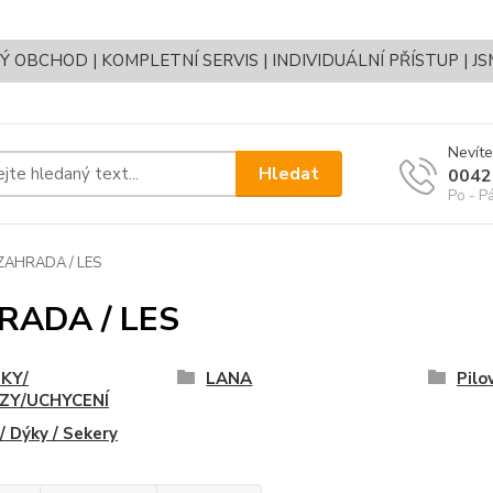
OBCHOD | KOMPLETNÍ SERVIS | INDIVIDUÁLNÍ PŘÍSTUP | J
Nevíte
Hledat
0042
Po - P
ZAHRADA / LES
RADA / LES
KY/
LANA
Pilo
ZY/UCHYCENÍ
/ Dýky / Sekery