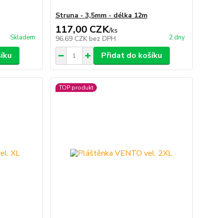
Struna - 3,5mm - délka 12m
117,00 CZK
/
ks
Skladem
2 dny
96,69 CZK
bez DPH
šíku
Přidat do košíku
TOP produkt