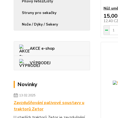
Pilový řetěz/Lišty
Nůž um
Struny pro sekačky
15,00
12,40 C
Nože / Dýky / Sekery
AKCE e-shop
VÝPRODEJ
Novinky
13.02.2025
Zavzdušňování palivové soustavy u
traktorů Zetor
U starších traktorů Zetor je zavzdušnění