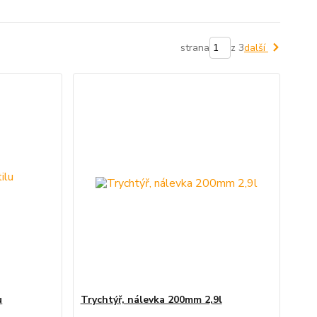
strana
z 3
další
u
Trychtýř, nálevka 200mm 2,9l