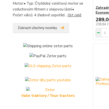
Motor:• Typ: Čtyřdobý vznětový motor se
Zahradn
vzduchovým filtrem s olejovou lázní.•
Econom
Počet válců: 4 (řadové uspořád...
číst celé
289,0
238,84 
Zobrazit všechny novinky
Vaše traktory / Your tractors