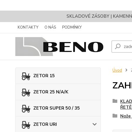
SKLADOVÉ ZÁSOBY | KAMENNÝ 
KONTAKTY
O NÁS
PODMÍNKY
Úvod
ZETOR 15
ZAH
ZETOR 25 N/A/K
KLAD
ŘETĚ
ZETOR SUPER 50 / 35
Nože 
ZETOR URI