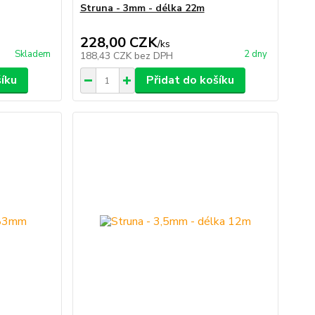
Struna - 3mm - délka 22m
228,00 CZK
/
ks
Skladem
2 dny
188,43 CZK
bez DPH
šíku
Přidat do košíku