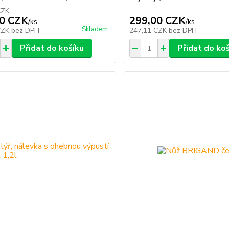
CZK
0 CZK
299,00 CZK
/
ks
/
ks
Skladem
CZK
bez DPH
247,11 CZK
bez DPH
Přidat do košíku
Přidat do ko