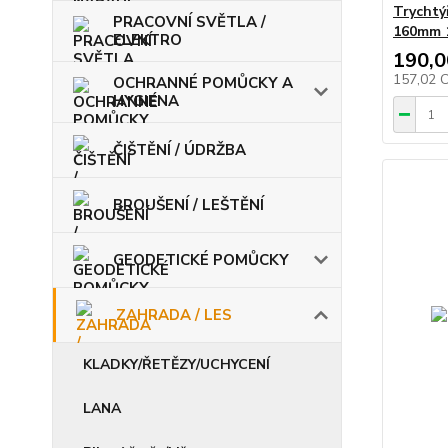
Trychtý
PRACOVNÍ SVĚTLA /
160mm 1
ELEKTRO
190,0
157,02 
OCHRANNÉ POMŮCKY A
HYGIENA
ČIŠTĚNÍ / ÚDRŽBA
BROUŠENÍ / LEŠTĚNÍ
GEODETICKÉ POMŮCKY
ZAHRADA / LES
KLADKY/ŘETĚZY/UCHYCENÍ
LANA