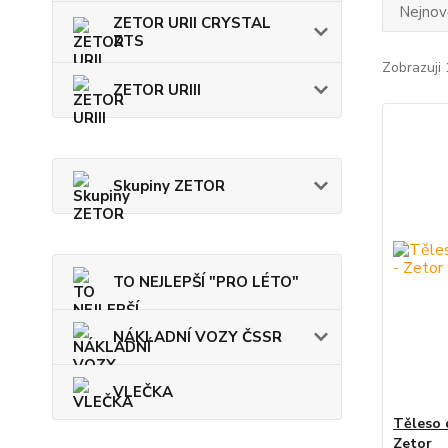
Nejnově
ZETOR URII CRYSTAL
ZTS
Zobrazuji 
ZETOR URIII
Skupiny ZETOR
TO NEJLEPŠÍ "PRO LÉTO"
NÁKLADNÍ VOZY ČSSR
VLEČKA
Těleso 
Zetor