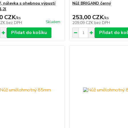
ř, nálevka s ohebnou výpustí
Nůž BRIGAND černý
,2l
0 CZK
253,00 CZK
/
ks
/
ks
Skladem
CZK
bez DPH
209,09 CZK
bez DPH
Přidat do košíku
Přidat do ko