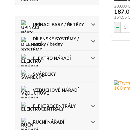
293,00 
187,0
154,55 
UPÍNACÍ PÁSY / ŘETĚZY
DÍLENSKÉ SYSTÉMY /
vozíky / bedny
ELEKTRO NÁŘADÍ
SVÁŘEČKY
VZDUCHOVÉ NÁŘADÍ
ELEKTROCENTRÁLY
RUČNÍ NÁŘADÍ