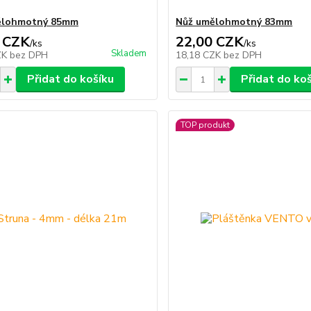
ělohmotný 85mm
Nůž umělohmotný 83mm
 CZK
22,00 CZK
/
ks
/
ks
Skladem
ZK
bez DPH
18,18 CZK
bez DPH
Přidat do košíku
Přidat do ko
TOP produkt