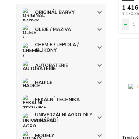
1 416
ORIGINÁL BARVY
1 170,2
OLEJE / MAZIVA
CHEMIE / LEPIDLA /
SILIKONY
AUTOBATERIE
HADICE
FEKÁLNÍ TECHNIKA
UNIVERZÁLNÍ AGRO DÍLY
A NÁŘADÍ
MODELY
Trychtý