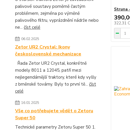
palivové soustavy poměrně častým
Struna 
problémem, zejména po výměně
390,0
palivového filtru, vyprázdnění nádrže nebo
322,31 
ne...
číst celé
06.02.2025
Zetor UR2 Crystal: Ikony
československé mechanizace
Řada Zetor UR2 Crystal, konkrétně
modely 8011 a 12045, patří mezi
nejlegendárnější traktory, které kdy vyšly
z brněnské továrny. Byly to první tě...
číst
celé
16.01.2025
Vše co potřebujete vědět o Zetoru
Super 50
Technické parametry Zetoru Super 50 1.