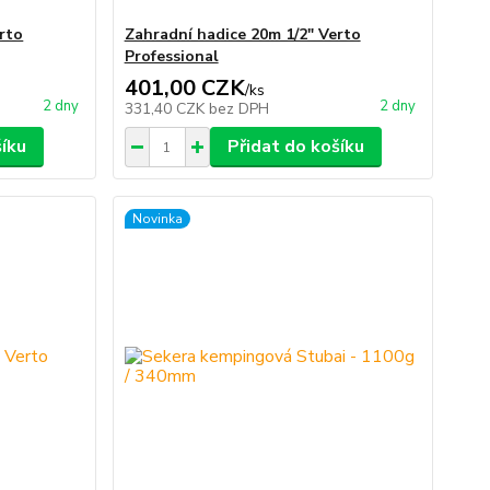
rto
Zahradní hadice 20m 1/2" Verto
Professional
401,00 CZK
/
ks
2 dny
2 dny
331,40 CZK
bez DPH
šíku
Přidat do košíku
Novinka