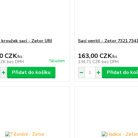
 kroužek sací - Zetor URI
Sací ventil - Zetor 7321 734
0 CZK
163,00 CZK
/
ks
/
ks
Skladem
CZK
bez DPH
134,71 CZK
bez DPH
Přidat do košíku
Přidat do ko