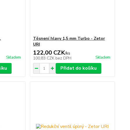
1
Těsnení hlavy 1,5 mm Turbo - Zetor
URI
122,00 CZK
/
ks
Skladem
Skladem
100,83 CZK
bez DPH
šíku
Přidat do košíku