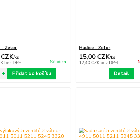
 - Zetor
Hadice - Zetor
 CZK
15,00 CZK
/
ks
/
ks
Skladem
N
ZK
bez DPH
12,40 CZK
bez DPH
Přidat do košíku
Detail