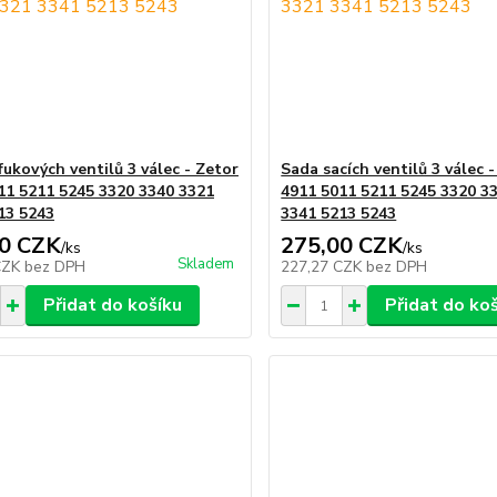
fukových ventilů 3 válec - Zetor
Sada sacích ventilů 3 válec 
11 5211 5245 3320 3340 3321
4911 5011 5211 5245 3320 3
13 5243
3341 5213 5243
0 CZK
275,00 CZK
/
ks
/
ks
Skladem
CZK
bez DPH
227,27 CZK
bez DPH
Přidat do košíku
Přidat do ko