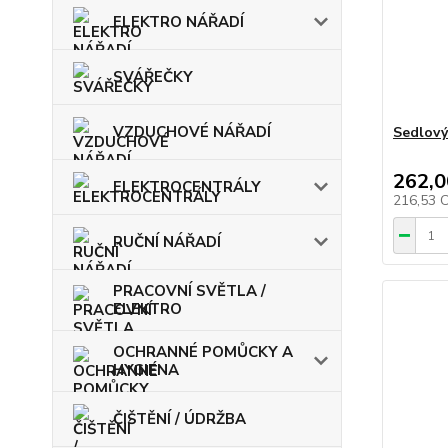
ELEKTRO NÁŘADÍ
SVÁŘEČKY
VZDUCHOVÉ NÁŘADÍ
Sedlový
262,0
ELEKTROCENTRÁLY
216,53 
RUČNÍ NÁŘADÍ
PRACOVNÍ SVĚTLA /
ELEKTRO
OCHRANNÉ POMŮCKY A
HYGIENA
ČIŠTĚNÍ / ÚDRŽBA