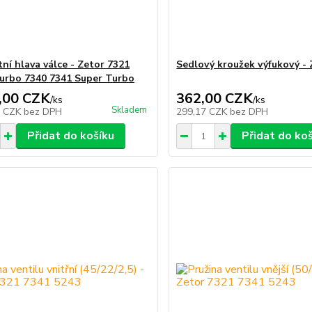
ní hlava válce - Zetor 7321
Sedlový kroužek výfukový - 
urbo 7340 7341 Super Turbo
,00 CZK
362,00 CZK
/
ks
/
ks
Skladem
8 CZK
bez DPH
299,17 CZK
bez DPH
Přidat do košíku
Přidat do ko