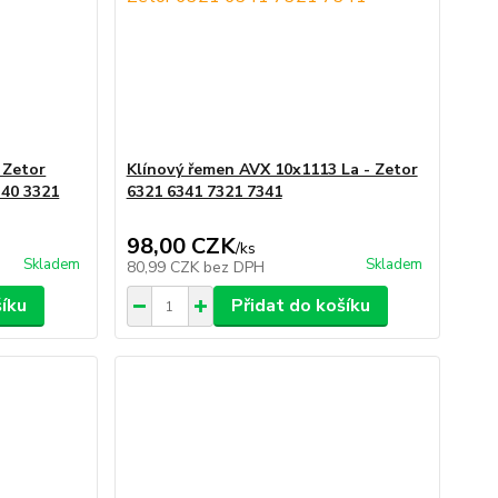
- Zetor
Klínový řemen AVX 10x1113 La - Zetor
340 3321
6321 6341 7321 7341
98,00 CZK
/
ks
Skladem
Skladem
80,99 CZK
bez DPH
šíku
Přidat do košíku