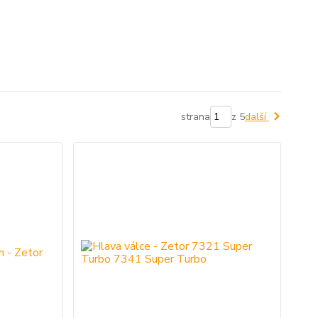
strana
z 5
další