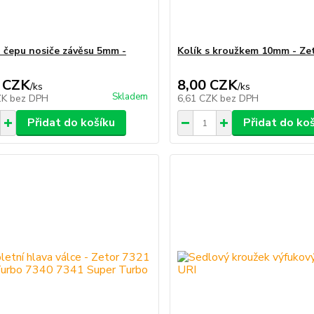
a čepu nosiče závěsu 5mm -
Kolík s kroužkem 10mm - Ze
 CZK
8,00 CZK
/
ks
/
ks
Skladem
ZK
bez DPH
6,61 CZK
bez DPH
Přidat do košíku
Přidat do ko