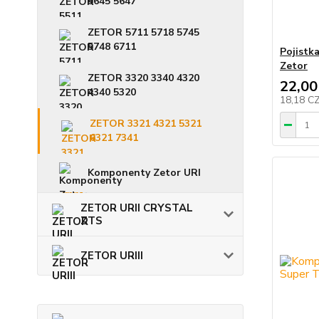
5645 5647
ZETOR 5711 5718 5745
5748 6711
Pojistk
Zetor
ZETOR 3320 3340 4320
22,00
4340 5320
18,18 C
ZETOR 3321 4321 5321
6321 7341
Komponenty Zetor URI
ZETOR URII CRYSTAL
ZTS
ZETOR URIII