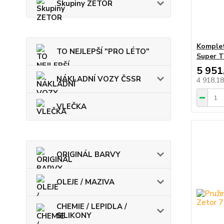
Skupiny ZETOR
Komplet
TO NEJLEPŠÍ "PRO LÉTO"
Super T
5 951
NÁKLADNÍ VOZY ČSSR
4 918,1
VLEČKA
ORIGINÁL BARVY
OLEJE / MAZIVA
CHEMIE / LEPIDLA /
SILIKONY