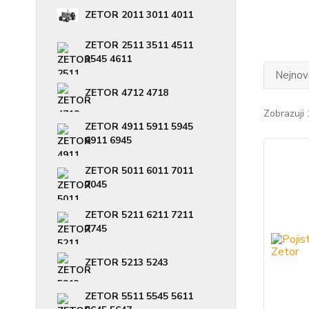
ZETOR 2011 3011 4011
ZETOR 2511 3511 4511
3545 4611
Nejnově
ZETOR 4712 4718
Zobrazuji 
ZETOR 4911 5911 5945
6911 6945
ZETOR 5011 6011 7011
7045
ZETOR 5211 6211 7211
7745
ZETOR 5213 5243
ZETOR 5511 5545 5611