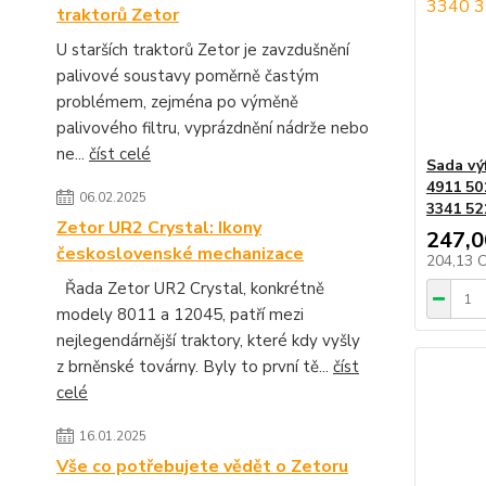
traktorů Zetor
U starších traktorů Zetor je zavzdušnění
palivové soustavy poměrně častým
problémem, zejména po výměně
palivového filtru, vyprázdnění nádrže nebo
ne...
číst celé
Sada vý
4911 50
06.02.2025
3341 52
Zetor UR2 Crystal: Ikony
247,0
československé mechanizace
204,13 
Řada Zetor UR2 Crystal, konkrétně
modely 8011 a 12045, patří mezi
nejlegendárnější traktory, které kdy vyšly
z brněnské továrny. Byly to první tě...
číst
celé
16.01.2025
Vše co potřebujete vědět o Zetoru