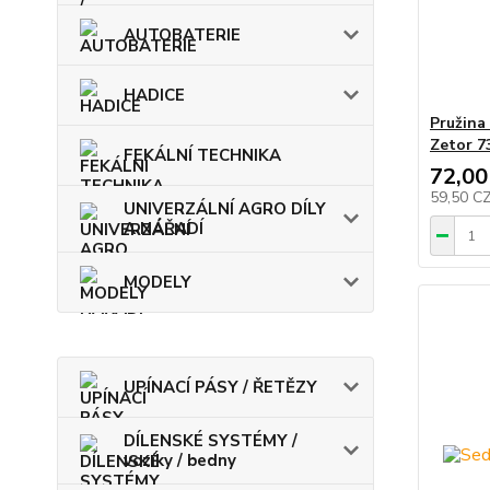
AUTOBATERIE
HADICE
Pružina 
Zetor 7
FEKÁLNÍ TECHNIKA
72,00
59,50 C
UNIVERZÁLNÍ AGRO DÍLY
A NÁŘADÍ
MODELY
UPÍNACÍ PÁSY / ŘETĚZY
DÍLENSKÉ SYSTÉMY /
vozíky / bedny