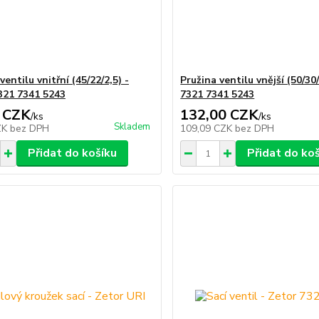
ventilu vnitřní (45/22/2,5) -
Pružina ventilu vnější (50/30
321 7341 5243
7321 7341 5243
 CZK
132,00 CZK
/
ks
/
ks
Skladem
ZK
bez DPH
109,09 CZK
bez DPH
Přidat do košíku
Přidat do ko