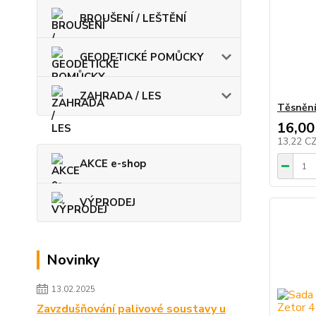
BROUŠENÍ / LEŠTĚNÍ
GEODETICKÉ POMŮCKY
ZAHRADA / LES
Těsnění
16,00
13,22 C
AKCE e-shop
VÝPRODEJ
Novinky
13.02.2025
Zavzdušňování palivové soustavy u