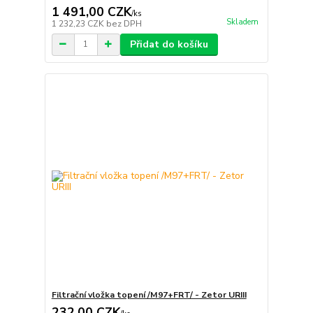
1 491,00 CZK
/
ks
Skladem
1 232,23 CZK
bez DPH
Přidat do košíku
Filtrační vložka topení /M97+FRT/ - Zetor URIII
232,00 CZK