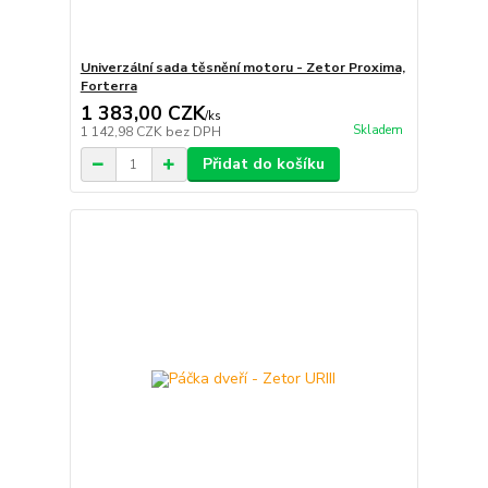
Univerzální sada těsnění motoru - Zetor Proxima,
Forterra
1 383,00 CZK
/
ks
Skladem
1 142,98 CZK
bez DPH
Přidat do košíku