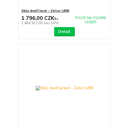
Sklo dveří levé - Zetor URIII
1 796,00 CZK
POUZE NA OSOBNÍ
/
ks
ODBĚR
1 484,30 CZK
bez DPH
Detail