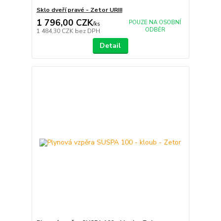
Sklo dveří pravé - Zetor URIII
1 796,00 CZK
POUZE NA OSOBNÍ
/
ks
ODBĚR
1 484,30 CZK
bez DPH
Detail