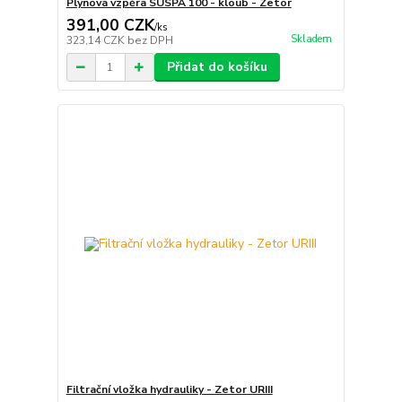
Plynová vzpěra SUSPA 100 - kloub - Zetor
391,00 CZK
/
ks
Skladem
323,14 CZK
bez DPH
Přidat do košíku
Filtrační vložka hydrauliky - Zetor URIII