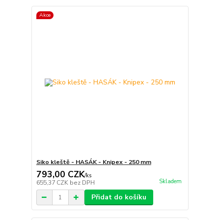
Akce
Siko kleště - HASÁK - Knipex - 250 mm
793,00 CZK
/
ks
Skladem
655,37 CZK
bez DPH
Přidat do košíku