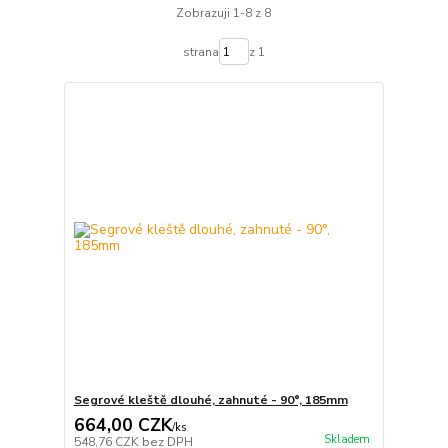
Zobrazuji 1-8 z 8
strana
z 1
Segrové kleště dlouhé, zahnuté - 90°, 185mm
664,00 CZK
/
ks
Skladem
548,76 CZK
bez DPH