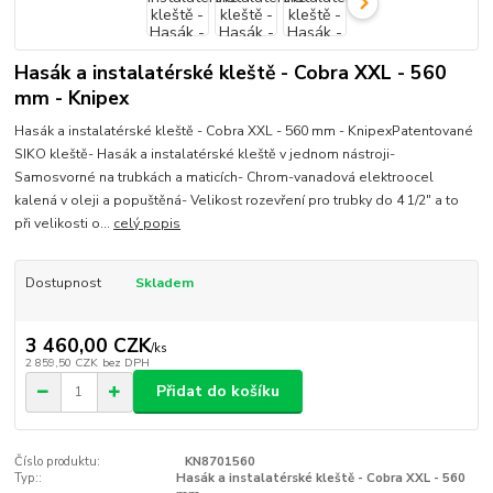
Hasák a instalatérské kleště - Cobra XXL - 560
mm - Knipex
Hasák a instalatérské kleště - Cobra XXL - 560 mm - KnipexPatentované
SIKO kleště- Hasák a instalatérské kleště v jednom nástroji-
Samosvorné na trubkách a maticích- Chrom-vanadová elektroocel
kalená v oleji a popuštěná- Velikost rozevření pro trubky do 4 1/2" a to
při velikosti o...
celý popis
Dostupnost
Skladem
3 460,00 CZK
/
ks
2 859,50 CZK
bez DPH
Přidat do košíku
Číslo produktu:
KN8701560
Typ::
Hasák a instalatérské kleště - Cobra XXL - 560