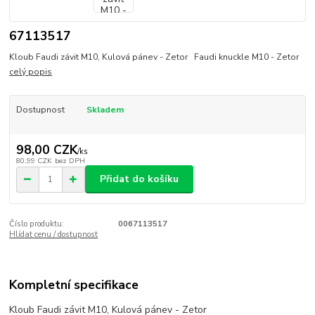
67113517
Kloub Faudi závit M10, Kulová pánev - Zetor Faudi knuckle M10 - Zetor
celý popis
Dostupnost
Skladem
98,00 CZK
/
ks
80,99 CZK
bez DPH
Přidat do košíku
Číslo produktu:
0067113517
Hlídat cenu / dostupnost
Kompletní specifikace
Kloub Faudi závit M10, Kulová pánev - Zetor