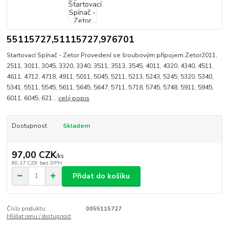
55115727,51115727,976701
Startovací Spínač - Zetor Provedení se šroubovým přípojem.Zetor2011,
2511, 3011, 3045, 3320, 3340, 3511, 3513, 3545, 4011, 4320, 4340, 4511,
4611, 4712, 4718, 4911, 5011, 5045, 5211, 5213, 5243, 5245, 5320, 5340,
5341, 5511, 5545, 5611, 5645, 5647, 5711, 5718, 5745, 5748, 5911, 5945,
6011, 6045, 621...
celý popis
Dostupnost
Skladem
97,00 CZK
/
ks
80,17 CZK
bez DPH
Přidat do košíku
Číslo produktu:
0055115727
Hlídat cenu / dostupnost